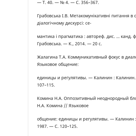
— Т. 40. — № 4. — С. 356–367.
Грабовська І.В. Метакомунікативні питання в
діалогічному дискурсі: се-
мантика і прагматика : автореф. дис. … канд. філ
Грабовська. — К., 2014. — 20 с.
Жалагина Т.А. Коммуникативный фокус в диал
Языковое общение:
единицы и регулятивы. — Калинин : Калинин. г
107–115.
Комина Н.А. Оппозитивный неоднородный блок
Н.А. Комина // Языковое
общение: единицы и регулятивы. — Калинин : 
1987. — С. 120–125.