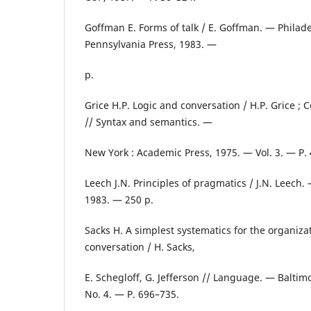
Goffman E. Forms of talk / E. Goffman. — Philadel
Pennsylvania Press, 1983. —
p.
Grice H.P. Logic and conversation / H.P. Grice ; C
// Syntax and semantics. —
New York : Academic Press, 1975. — Vol. 3. — P.
Leech J.N. Principles of pragmatics / J.N. Leech
1983. — 250 p.
Sacks H. A simplest systematics for the organizat
conversation / H. Sacks,
E. Schegloff, G. Jefferson // Language. — Baltim
No. 4. — P. 696–735.