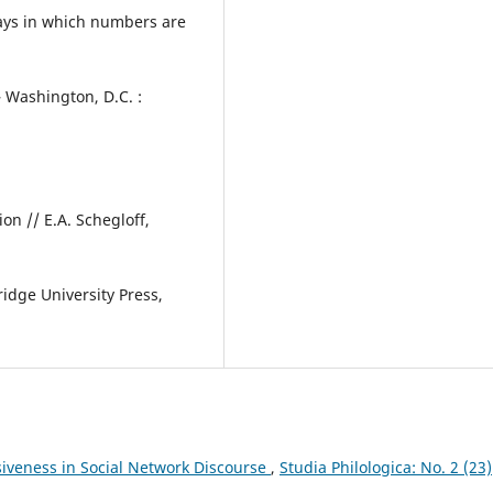
ways in which numbers are
— Washington, D.C. :
on // E.A. Schegloff,
dge University Press,
siveness in Social Network Discourse
,
Studia Philologica: No. 2 (23)