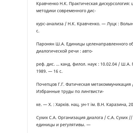
Кравченко Н.К. Практическая дискурсология: 
методики современного дис-
курс-анализа / Н.К. Кравченко. — Луцк : Волы
с.
Паронян Ш.А. Единицы целенаправленного о
диалогической речи : авто-
реф. дис. … канд. филол. наук : 10.02.04 / Ш.А
1989. — 16 с.
Почепцов Г.Г. Фатическая метакоммуникация / 
Избранные труды по лингвисти-
ке. — Х. : Харків. нац. ун-т ім. В.Н. Каразина, 2
Сухих С.А. Организация диалога / С.А. Сухих 
единицы и регулятивы. —