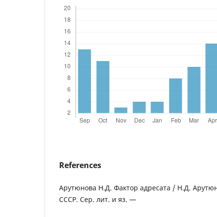
References
Арутюнова Н.Д. Фактор адресата / Н.Д. Арутю
СССР. Сер. лит. и яз. —