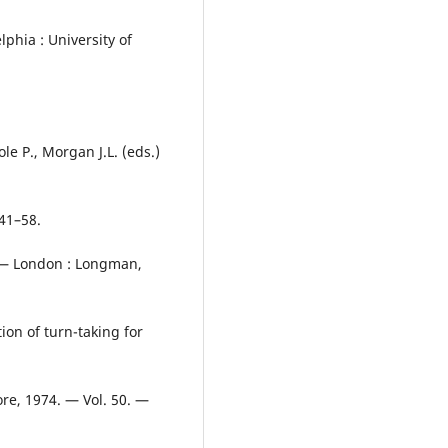
phia : University of
ole P., Morgan J.L. (eds.)
 41–58.
. — London : Longman,
ion of turn-taking for
ore, 1974. — Vol. 50. —