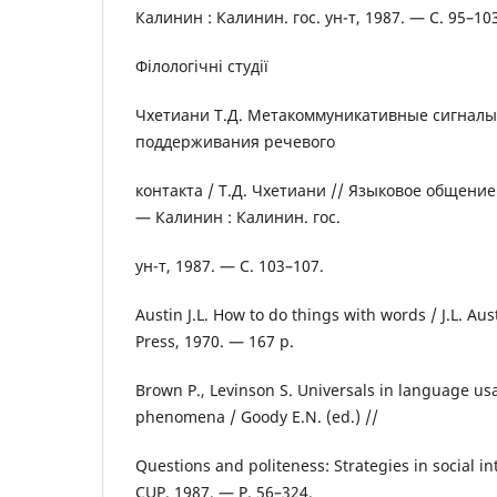
Калинин : Калинин. гос. ун-т, 1987. — С. 95–10
Філологічні студії
Чхетиани Т.Д. Метакоммуникативные сигналы
поддерживания речевого
контакта / Т.Д. Чхетиани // Языковое общени
— Калинин : Калинин. гос.
ун-т, 1987. — С. 103–107.
Austin J.L. How to do things with words / J.L. Au
Press, 1970. — 167 p.
Brown P., Levinson S. Universals in language us
phenomena / Goody E.N. (ed.) //
Questions and politeness: Strategies in social i
CUP, 1987. — P. 56–324.