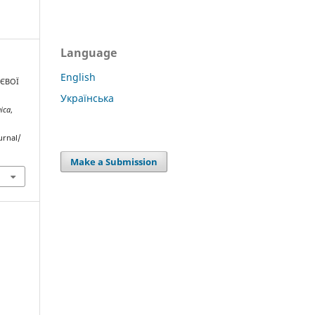
Language
English
НЄВОЇ
Українська
gica
,
urnal/
Make a Submission