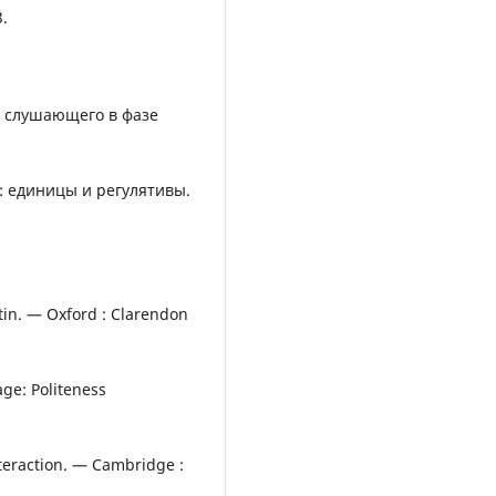
3.
 слушающего в фазе
е: единицы и регулятивы.
stin. — Oxford : Clarendon
age: Politeness
nteraction. — Cambridge :