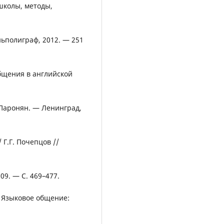
школы, методы,
ньполиграф, 2012. — 251
бщения в английской
. Паронян. — Ленинград,
Г.Г. Почепцов //
009. — С. 469–477.
// Языковое общение: