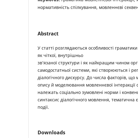
нормативність спілкування, мовленнєві секвенц
Abstract
У статті розглядаються особливості граматики
як чіткої, внутрішньо
зв’язаної структури і як найкращим чином орг
самодостатньої системи, які створюються і р
діалогічного дискурсу. До числа факторів, що
опису й моделювання мовленнєвої інтеракції 
належать соціально зумовлені норми і конвенц
синтаксис діалогічного мовлення, тематична є
події.
Downloads