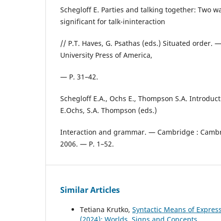
Schegloff E. Parties and talking together: Two 
significant for talk-ininteraction
// P.T. Haves, G. Psathas (eds.) Situated order. 
University Press of America,
— P. 31–42.
Schegloff E.A., Ochs E., Thompson S.A. Introducti
E.Ochs, S.A. Thompson (eds.)
Interaction and grammar. — Cambridge : Cambri
2006. — P. 1–52.
Similar Articles
Tetiana Krutko,
Syntactic Means of Expres
(2024): Worlds, Signs and Concepts