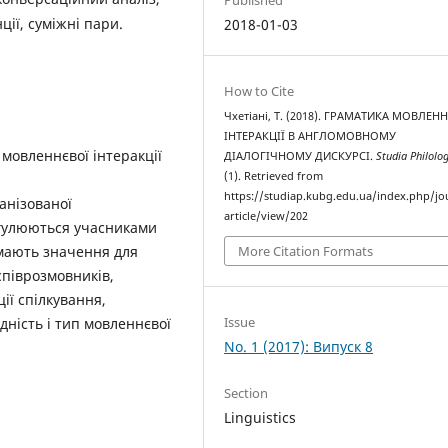
ії, суміжні пари.
2018-01-03
How to Cite
Чхетіані, Т. (2018). ГРАМАТИКА МОВЛЕН
ІНТЕРАКЦІЇ В АНГЛОМОВНОМУ
 мовленнєвої інтеракції
ДІАЛОГІЧНОМУ ДИСКУРСІ.
Studia Philolo
(1). Retrieved from
https://studiap.kubg.edu.ua/index.php/jo
анізованої
article/view/202
егулюються учасниками
 мають значення для
More Citation Formats
співрозмовників,
ії спілкування,
Issue
дність і тип мовленнєвої
No. 1 (2017): Випуск 8
Section
Linguistics