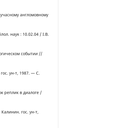
 сучасному англомовному
ол. наук : 10.02.04 / І.В.
огическом событии //
ос. ун-т, 1987. — С.
 реплик в диалоге /
Калинин. гос. ун-т,