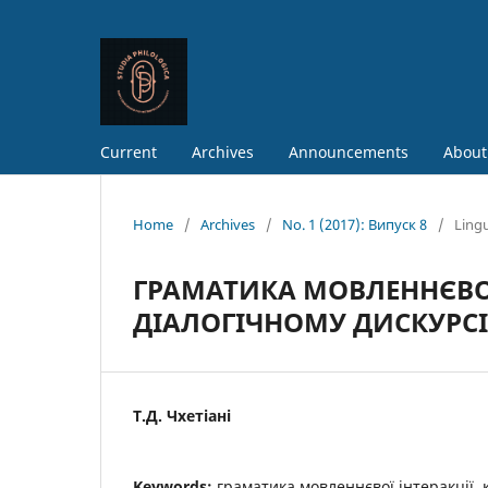
Current
Archives
Announcements
About
Home
/
Archives
/
No. 1 (2017): Випуск 8
/
Lingu
ГРАМАТИКА МОВЛЕННЄВО
ДІАЛОГІЧНОМУ ДИСКУРСІ
Т.Д. Чхетіані
Keywords:
граматика мовленнєвої інтеракції, 