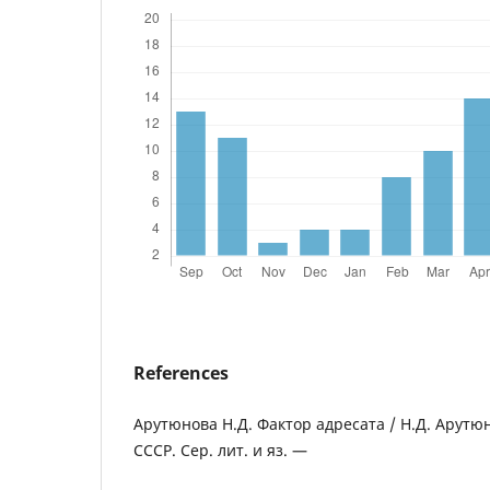
References
Арутюнова Н.Д. Фактор адресата / Н.Д. Арутю
СССР. Сер. лит. и яз. —