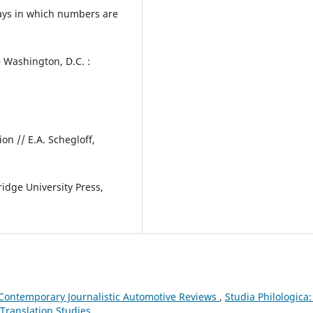
ways in which numbers are
— Washington, D.C. :
on // E.A. Schegloff,
dge University Press,
f Contemporary Journalistic Automotive Reviews
,
Studia Philologica:
 Translation Studies