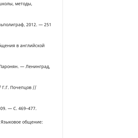
школы, методы,
ньполиграф, 2012. — 251
бщения в английской
. Паронян. — Ленинград,
Г.Г. Почепцов //
009. — С. 469–477.
// Языковое общение: