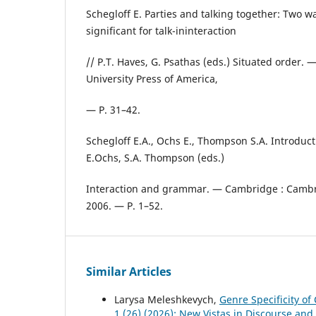
Schegloff E. Parties and talking together: Two 
significant for talk-ininteraction
// P.T. Haves, G. Psathas (eds.) Situated order. 
University Press of America,
— P. 31–42.
Schegloff E.A., Ochs E., Thompson S.A. Introducti
E.Ochs, S.A. Thompson (eds.)
Interaction and grammar. — Cambridge : Cambri
2006. — P. 1–52.
Similar Articles
Larysa Meleshkevych,
Genre Specificity o
1 (26) (2026): New Vistas in Discourse and