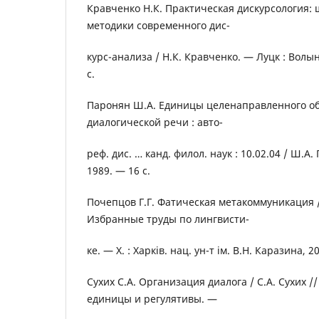
Кравченко Н.К. Практическая дискурсология: 
методики современного дис-
курс-анализа / Н.К. Кравченко. — Луцк : Волы
с.
Паронян Ш.А. Единицы целенаправленного о
диалогической речи : авто-
реф. дис. … канд. филол. наук : 10.02.04 / Ш.А
1989. — 16 с.
Почепцов Г.Г. Фатическая метакоммуникация / 
Избранные труды по лингвисти-
ке. — Х. : Харків. нац. ун-т ім. В.Н. Каразина, 2
Сухих С.А. Организация диалога / С.А. Сухих 
единицы и регулятивы. —