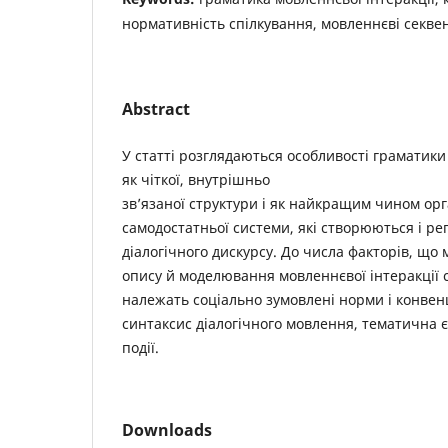
нормативність спілкування, мовленнєві секвенц
Abstract
У статті розглядаються особливості граматики
як чіткої, внутрішньо
зв’язаної структури і як найкращим чином орг
самодостатньої системи, які створюються і р
діалогічного дискурсу. До числа факторів, що
опису й моделювання мовленнєвої інтеракції 
належать соціально зумовлені норми і конвенц
синтаксис діалогічного мовлення, тематична є
події.
Downloads