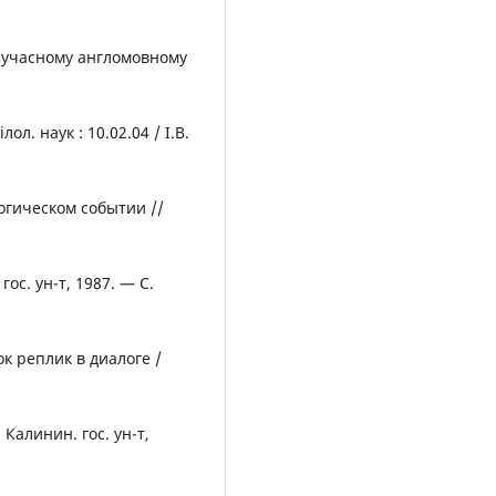
 сучасному англомовному
ол. наук : 10.02.04 / І.В.
огическом событии //
ос. ун-т, 1987. — С.
 реплик в диалоге /
Калинин. гос. ун-т,