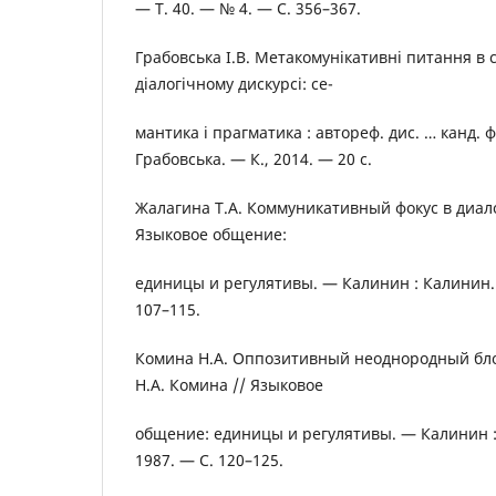
— Т. 40. — № 4. — С. 356–367.
Грабовська І.В. Метакомунікативні питання в
діалогічному дискурсі: се-
мантика і прагматика : автореф. дис. … канд. філ
Грабовська. — К., 2014. — 20 с.
Жалагина Т.А. Коммуникативный фокус в диал
Языковое общение:
единицы и регулятивы. — Калинин : Калинин. г
107–115.
Комина Н.А. Оппозитивный неоднородный блок
Н.А. Комина // Языковое
общение: единицы и регулятивы. — Калинин : 
1987. — С. 120–125.