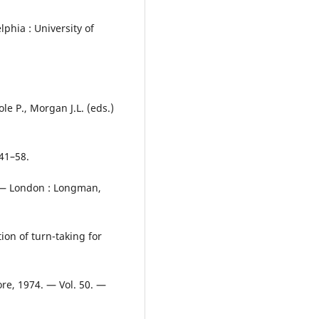
phia : University of
ole P., Morgan J.L. (eds.)
 41–58.
. — London : Longman,
ion of turn-taking for
ore, 1974. — Vol. 50. —