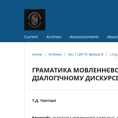
Current
Archives
Announcements
About
Home
/
Archives
/
No. 1 (2017): Випуск 8
/
Lingu
ГРАМАТИКА МОВЛЕННЄВО
ДІАЛОГІЧНОМУ ДИСКУРСІ
Т.Д. Чхетіані
Keywords:
граматика мовленнєвої інтеракції, 