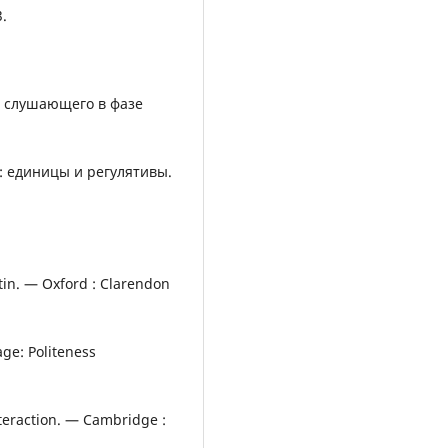
3.
 слушающего в фазе
е: единицы и регулятивы.
stin. — Oxford : Clarendon
age: Politeness
nteraction. — Cambridge :