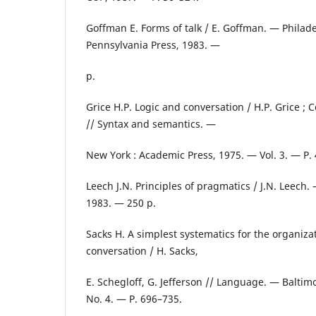
Goffman E. Forms of talk / E. Goffman. — Philadel
Pennsylvania Press, 1983. —
p.
Grice H.P. Logic and conversation / H.P. Grice ; C
// Syntax and semantics. —
New York : Academic Press, 1975. — Vol. 3. — P.
Leech J.N. Principles of pragmatics / J.N. Leech
1983. — 250 p.
Sacks H. A simplest systematics for the organizat
conversation / H. Sacks,
E. Schegloff, G. Jefferson // Language. — Baltim
No. 4. — P. 696–735.