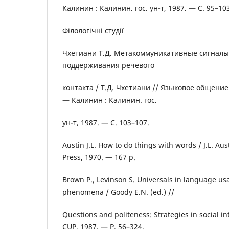
Калинин : Калинин. гос. ун-т, 1987. — С. 95–10
Філологічні студії
Чхетиани Т.Д. Метакоммуникативные сигналы
поддерживания речевого
контакта / Т.Д. Чхетиани // Языковое общени
— Калинин : Калинин. гос.
ун-т, 1987. — С. 103–107.
Austin J.L. How to do things with words / J.L. Au
Press, 1970. — 167 p.
Brown P., Levinson S. Universals in language us
phenomena / Goody E.N. (ed.) //
Questions and politeness: Strategies in social i
CUP, 1987. — P. 56–324.