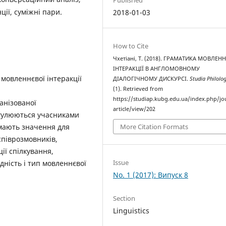
ії, суміжні пари.
2018-01-03
How to Cite
Чхетіані, Т. (2018). ГРАМАТИКА МОВЛЕН
ІНТЕРАКЦІЇ В АНГЛОМОВНОМУ
 мовленнєвої інтеракції
ДІАЛОГІЧНОМУ ДИСКУРСІ.
Studia Philolo
(1). Retrieved from
https://studiap.kubg.edu.ua/index.php/jo
анізованої
article/view/202
егулюються учасниками
 мають значення для
More Citation Formats
співрозмовників,
ії спілкування,
Issue
дність і тип мовленнєвої
No. 1 (2017): Випуск 8
Section
Linguistics