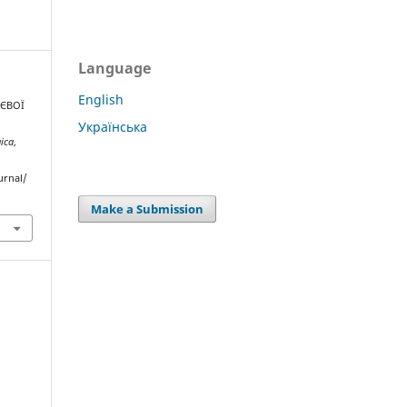
Language
English
НЄВОЇ
Українська
gica
,
urnal/
Make a Submission