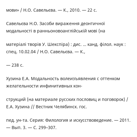
мови» / Н.О. Савельєва. — К., 2010. — 22 с.
Савельєва Н.О. Засоби вираження деонтичної
модальності в ранньоновоанглійській мові (на
матеріалі творів У. Шекспіра) : дис. … канд. філол. наук :
спец. 10.02.04 / Н.О. Савельєва. — К.,
— 238 с.
Хузина Е.А. Модальность волеизъявления с оттенком
желательности инфинитивных кон-
струкций (на материале русских пословиц и поговорок) /
Е.А. Хузина // Вестник Челябинск. гос.
пед. ун-та. Серия: Филология и искусствоведение. — 2011.
— Вып. 3. — С. 299–307.