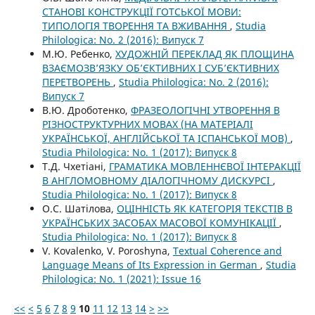
СТАНОВІ КОНСТРУКЦІЇ ГОТСЬКОЇ МОВИ:
ТИПОЛОГІЯ ТВОРЕННЯ ТА ВЖИВАННЯ
,
Studia
Philologica: No. 2 (2016): Випуск 7
М.Ю. Ребенко,
ХУДОЖНІЙ ПЕРЕКЛАД ЯК ПЛОЩИНА
ВЗАЄМОЗВ’ЯЗКУ ОБ’ЄКТИВНИХ І СУБ’ЄКТИВНИХ
ПЕРЕТВОРЕНЬ
,
Studia Philologica: No. 2 (2016):
Випуск 7
В.Ю. Дроботенко,
ФРАЗЕОЛОГІЧНІ УТВОРЕННЯ В
РІЗНОСТРУКТУРНИХ МОВАХ (НА МАТЕРІАЛІ
УКРАЇНСЬКОЇ, АНГЛІЙСЬКОЇ ТА ІСПАНСЬКОЇ МОВ)
,
Studia Philologica: No. 1 (2017): Випуск 8
Т.Д. Чхетіані,
ГРАМАТИКА МОВЛЕННЄВОЇ ІНТЕРАКЦІЇ
В АНГЛОМОВНОМУ ДІАЛОГІЧНОМУ ДИСКУРСІ
,
Studia Philologica: No. 1 (2017): Випуск 8
О.С. Шатілова,
ОЦІННІСТЬ ЯК КАТЕГОРІЯ ТЕКСТІВ В
УКРАЇНСЬКИХ ЗАСОБАХ МАСОВОЇ КОМУНІКАЦІЇ
,
Studia Philologica: No. 1 (2017): Випуск 8
V. Kovalenko, V. Poroshyna,
Textual Coherence and
Language Means of Its Expression in German
,
Studia
Philologica: No. 1 (2021): Issue 16
<<
<
5
6
7
8
9
10
11
12
13
14
>
>>