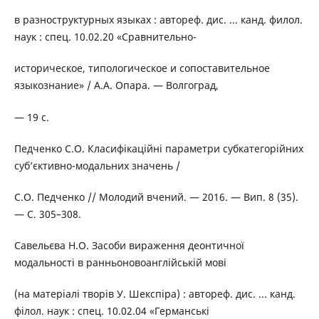
в разноструктурных языках : автореф. дис. ... канд. филол.
наук : спец. 10.02.20 «Сравнительно-
историческое, типологическое и сопоставительное
языкознание» / А.А. Опара. — Волгоград,
— 19 с.
Педченко С.О. Класифікаційні параметри субкатегорійних
суб’єктивно-модальних значень /
С.О. Педченко // Молодий вчений. — 2016. — Вип. 8 (35).
— С. 305–308.
Савельєва Н.О. Засоби вираження деонтичної
модальності в ранньоновоанглійській мові
(на матеріалі творів У. Шекспіра) : автореф. дис. ... канд.
філол. наук : спец. 10.02.04 «Германські