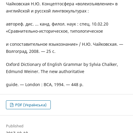
Чайковская Н.Ю. Концептосфера «волеизъявление» в
английской и русской лингвокультурах :
автореф. дис. ... канд. филол. наук : спец. 10.02.20
«Сравнительно-историческое, типологическое
и сопоставительное языкознание» / Н.Ю. Чайковская. —
Волгоград, 2008. — 25 с.
Oxford Dictionary of English Grammar by Sylvia Chalker,
Edmund Weiner. The new authoritative
guide. — London : BCA, 1994. — 448 p.
PDF (Українська)
Published