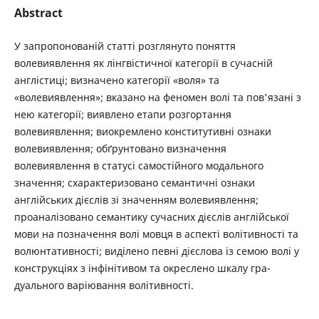
Abstract
У запропонованій статті розглянуто поняття
волевиявлення як лінгвістичної категорії в сучасній
англістиці; визначено категорії «воля» та
«волевиявлення»; вказано на феномен волі та пов'язані з
нею категорії; виявлено етапи розгортання
волевиявлення; виокремлено конститутивні ознаки
волевиявлення; обґрунтовано визначення
волевиявлення в статусі самостійного модального
значення; схарактеризовано семантичні ознаки
англійських дієслів зі значенням волевиявлення;
проаналізовано семантику сучасних дієслів англійської
мови на позначення волі мовця в аспекті волітивності та
волюнтативності; виділено певні дієслова із семою волі у
конструкціях з інфінітивом та окреслено шкалу гра-
дуального варіювання волітивності.