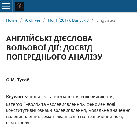
Home
/
Archives
/
No. 1 (2017): Випуск 8
/
Linguistics
АНГЛІЙСЬКІ ДІЄСЛОВА
ВОЛЬОВОЇ ДІЇ: ДОСВІД
ПОПЕРЕДНЬОГО АНАЛІЗУ
О.М. Тугай
Keywords:
поняття та визначення волевиявлення,
категорії «воля» та «волевиявлення», феномен волі,
конститутивні ознаки волевиявлення, модальне значення
волевиявлення, семантика дієслів на позначення волі,
сема «воля».