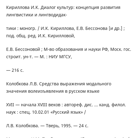
Кириллова И.К. Диалог культур: концепция развития
лингвистики и лингводидак-
тики : моногр. / И.К. Кириллова, Е.В. Бессонова [и др.] ;
под. общ. ред. И.К. Кирилловой,
Е.В. Бессоновой ; М-во образования и науки РФ, Моск. гос.
строит. ун-т. — М. : НИУ МГСУ,
— 216 с.
Колобкова Л.В. Средства выражения модального
значения волеизъявления в русском языке
XVII — начала XVIII веков : автореф. дис. ... канд. филол.
наук : спец. 10.02.01 «Русский язык» /
Л.В. Колобкова. — Тверь, 1995. — 24 с.