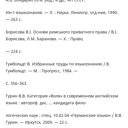
Ин-т языкознания. — Л. : Наука: Ленингр. отд-ние, 1990.
— 263 с.
Борисова В.І. Основи римського приватного права / В.І.
Борисова, Л.М. Баранова. — Х. : Право,
— 224 с.
Гумбольдт В. Избранные труды по языкознанию / В.
Гумбольдт. — М. : Прогресс, 1984. —
С. 356–363.
Гурин В.В. Категория «Воля» в современном английском
языке : автореф. дис. ... кандидата фило-
логических наук : спец. 10.02.04 «Германские языки» / В.В.
Гурин. — Иркутск, 2009. — 22 с.