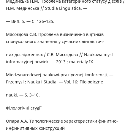
Мединська Н.М. Проблема категорійного статусу дієслів /
Н.М. Мединська // Studia Linguistica. —
— Вип. 5. — С. 126–135.
Мясоєдова С.В. Проблема визначення відтінків
спонукального значення у сучасних лінгвістич-
них дослідженнях / С.В. Мясоєдова // Naukowa mysl
informacyjnej powieki — 2013 : materialy IX
Miedzynarodowej naukowi-praktycznej konferencji. —
Przemysl : Nauka i Studia. — Vol. 16: Filologiczne
nauki. — S. 3–10.
Філологічні студії
Опара А.А. Типологические характеристики финитно-
инфинитивных конструкций