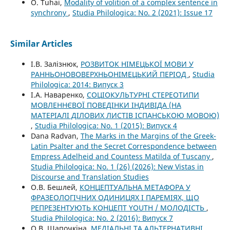
O. Tuhai,
Modality of volition of a complex sentence in
synchrony
,
Studia Philologica: No. 2 (2021): Issue 17
Similar Articles
І.В. Залізнюк,
РОЗВИТОК НІМЕЦЬКОЇ МОВИ У
РАННЬОНОВОВЕРХНЬОНІМЕЦЬКИЙ ПЕРІОД
,
Studia
Philologica: 2014: Випуск 3
І.А. Наваренко,
СОЦІОКУЛЬТУРНІ СТЕРЕОТИПИ
МОВЛЕННЄВОЇ ПОВЕДІНКИ ІНДИВІДА (НА
МАТЕРІАЛІ ДІЛОВИХ ЛИСТІВ ІСПАНСЬКОЮ МОВОЮ)
,
Studia Philologica: No. 1 (2015): Випуск 4
Dana Radvan,
The Marks in the Margins of the Greek-
Latin Psalter and the Secret Correspondence between
Empress Adelheid and Countess Matilda of Tuscany
,
Studia Philologica: No. 1 (26) (2026): New Vistas in
Discourse and Translation Studies
О.В. Бешлей,
КОНЦЕПТУАЛЬНА МЕТАФОРА У
ФРАЗЕОЛОГІЧНИХ ОДИНИЦЯХ І ПАРЕМІЯХ, ЩО
РЕПРЕЗЕНТУЮТЬ КОНЦЕПТ YOUTH / МОЛОДІСТЬ
,
Studia Philologica: No. 2 (2016): Випуск 7
О.В. Шапочкіна,
МЕДІАЛЬНІ ТА АЛЬТЕРНАТИВНІ