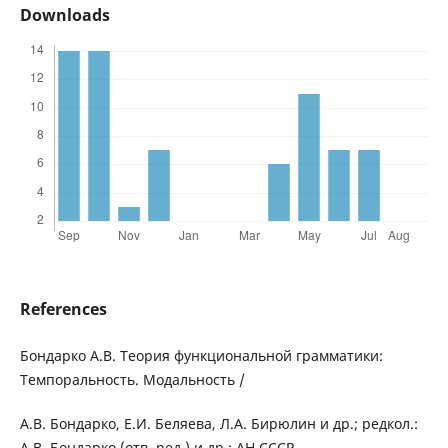
Downloads
References
Бондарко А.В. Теория функциональной грамматики:
Темпоральность. Модальность /
А.В. Бондарко, Е.И. Беляева, Л.А. Бирюлин и др.; редкол.:
А.В. Бондарко (отв. ред.) и др.; АН СССР,