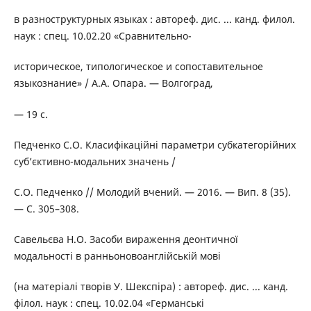
в разноструктурных языках : автореф. дис. ... канд. филол.
наук : спец. 10.02.20 «Сравнительно-
историческое, типологическое и сопоставительное
языкознание» / А.А. Опара. — Волгоград,
— 19 с.
Педченко С.О. Класифікаційні параметри субкатегорійних
суб’єктивно-модальних значень /
С.О. Педченко // Молодий вчений. — 2016. — Вип. 8 (35).
— С. 305–308.
Савельєва Н.О. Засоби вираження деонтичної
модальності в ранньоновоанглійській мові
(на матеріалі творів У. Шекспіра) : автореф. дис. ... канд.
філол. наук : спец. 10.02.04 «Германські