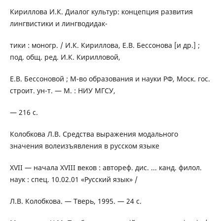
Кириллова И.К. Диалог культур: концепция развития
лингвистики и лингводидак-
тики : моногр. / И.К. Кириллова, Е.В. Бессонова [и др.] ;
под. общ. ред. И.К. Кирилловой,
Е.В. Бессоновой ; М-во образования и науки РФ, Моск. гос.
строит. ун-т. — М. : НИУ МГСУ,
— 216 с.
Колобкова Л.В. Средства выражения модального
значения волеизъявления в русском языке
XVII — начала XVIII веков : автореф. дис. ... канд. филол.
наук : спец. 10.02.01 «Русский язык» /
Л.В. Колобкова. — Тверь, 1995. — 24 с.