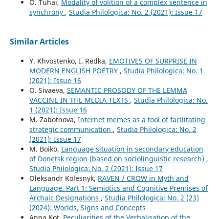
O. Tuhai,
Modality of volition of a complex sentence in
synchrony
,
Studia Philologica: No. 2 (2021): Issue 17
Similar Articles
Y. Khvostenko, I. Redka,
EMOTIVES OF SURPRISE IN
MODERN ENGLISH POETRY
,
Studia Philologica: No. 1
(2021): Issue 16
O. Sivaeva,
SEMANTIC PROSODY OF THE LEMMA
VACCINE IN THE MEDIA TEXTS
,
Studia Philologica: No.
1 (2021): Issue 16
M. Zabotnova,
Internet memes as a tool of facilitating
strategic communication
,
Studia Philologica: No. 2
(2021): Issue 17
M. Boiko,
Language situation in secondary education
of Donetsk region (based on sociolinguistic research)
,
Studia Philologica: No. 2 (2021): Issue 17
Oleksandr Kolesnyk,
RAVEN / CROW in Myth and
Language. Part 1: Semiotics and Cognitive Premises of
Archaic Designations
,
Studia Philologica: No. 2 (23)
(2024): Worlds, Signs and Concepts
Anna Kot,
Peculiarities of the Verbalisation of the