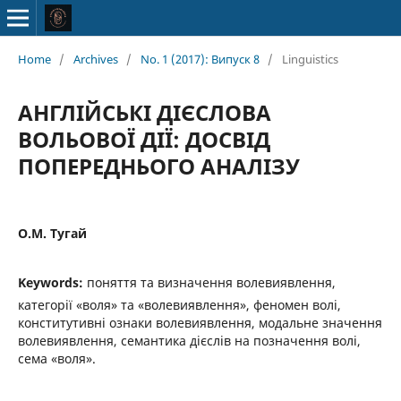
Home
/
Archives
/
No. 1 (2017): Випуск 8
/
Linguistics
АНГЛІЙСЬКІ ДІЄСЛОВА
ВОЛЬОВОЇ ДІЇ: ДОСВІД
ПОПЕРЕДНЬОГО АНАЛІЗУ
О.М. Тугай
Keywords:
поняття та визначення волевиявлення,
категорії «воля» та «волевиявлення», феномен волі,
конститутивні ознаки волевиявлення, модальне значення
волевиявлення, семантика дієслів на позначення волі,
сема «воля».