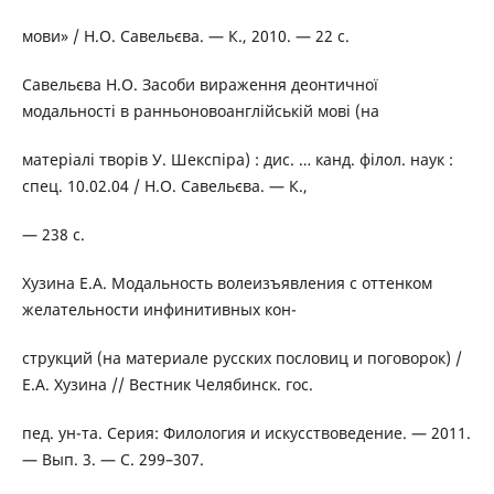
мови» / Н.О. Савельєва. — К., 2010. — 22 с.
Савельєва Н.О. Засоби вираження деонтичної
модальності в ранньоновоанглійській мові (на
матеріалі творів У. Шекспіра) : дис. … канд. філол. наук :
спец. 10.02.04 / Н.О. Савельєва. — К.,
— 238 с.
Хузина Е.А. Модальность волеизъявления с оттенком
желательности инфинитивных кон-
струкций (на материале русских пословиц и поговорок) /
Е.А. Хузина // Вестник Челябинск. гос.
пед. ун-та. Серия: Филология и искусствоведение. — 2011.
— Вып. 3. — С. 299–307.