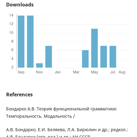
Downloads
References
Бондарко А.В. Теория функциональной грамматики:
Темпоральность. Модальность /
А.В. Бондарко, Е.И. Беляева, Л.А. Бирюлин и др.; редкол.:
А.В. Бондарко (отв. ред.) и др.; АН СССР,