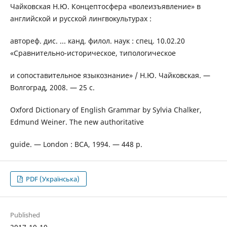
Чайковская Н.Ю. Концептосфера «волеизъявление» в
английской и русской лингвокультурах :
автореф. дис. ... канд. филол. наук : спец. 10.02.20
«Сравнительно-историческое, типологическое
и сопоставительное языкознание» / Н.Ю. Чайковская. —
Волгоград, 2008. — 25 с.
Oxford Dictionary of English Grammar by Sylvia Chalker,
Edmund Weiner. The new authoritative
guide. — London : BCA, 1994. — 448 p.
PDF (Українська)
Published