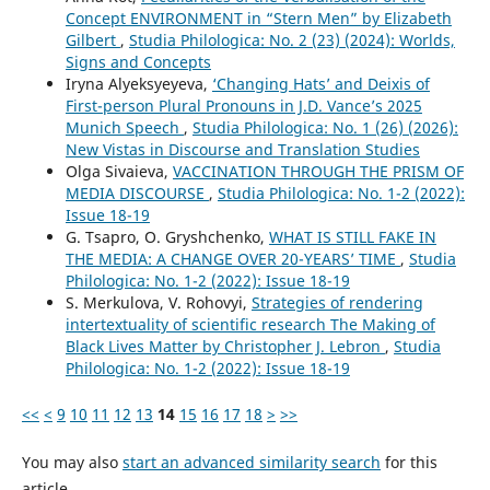
Concept ENVIRONMENT in “Stern Men” by Elizabeth
Gilbert
,
Studia Philologica: No. 2 (23) (2024): Worlds,
Signs and Concepts
Iryna Alyeksyeyeva,
‘Changing Hats’ and Deixis of
First-person Plural Pronouns in J.D. Vance’s 2025
Munich Speech
,
Studia Philologica: No. 1 (26) (2026):
New Vistas in Discourse and Translation Studies
Olga Sivaieva,
VACCINATION THROUGH THE PRISM OF
MEDIA DISCOURSE
,
Studia Philologica: No. 1-2 (2022):
Issue 18-19
G. Tsapro, O. Gryshchenko,
WHAT IS STILL FAKE IN
THE MEDIA: A CHANGE OVER 20-YEARS’ TIME
,
Studia
Philologica: No. 1-2 (2022): Issue 18-19
S. Merkulova, V. Rohovyi,
Strategies of rendering
intertextuality of scientific research The Making of
Black Lives Matter by Christopher J. Lebron
,
Studia
Philologica: No. 1-2 (2022): Issue 18-19
<<
<
9
10
11
12
13
14
15
16
17
18
>
>>
You may also
start an advanced similarity search
for this
article.