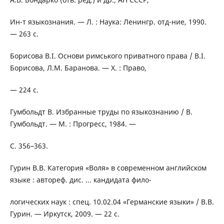
Ин-т языкознания. — Л. : Наука: Ленингр. отд-ние, 1990.
— 263 с.
Борисова В.І. Основи римського приватного права / В.І.
Борисова, Л.М. Баранова. — Х. : Право,
— 224 с.
Гумбольдт В. Избранные труды по языкознанию / В.
Гумбольдт. — М. : Прогресс, 1984. —
С. 356–363.
Гурин В.В. Категория «Воля» в современном английском
языке : автореф. дис. ... кандидата фило-
логических наук : спец. 10.02.04 «Германские языки» / В.В.
Гурин. — Иркутск, 2009. — 22 с.