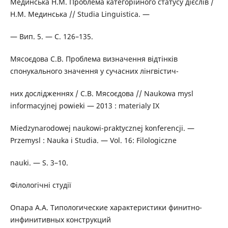
Мединська Н.М. Проблема категорійного статусу дієслів /
Н.М. Мединська // Studia Linguistica. —
— Вип. 5. — С. 126–135.
Мясоєдова С.В. Проблема визначення відтінків
спонукального значення у сучасних лінгвістич-
них дослідженнях / С.В. Мясоєдова // Naukowa mysl
informacyjnej powieki — 2013 : materialy IX
Miedzynarodowej naukowi-praktycznej konferencji. —
Przemysl : Nauka i Studia. — Vol. 16: Filologiczne
nauki. — S. 3–10.
Філологічні студії
Опара А.А. Типологические характеристики финитно-
инфинитивных конструкций