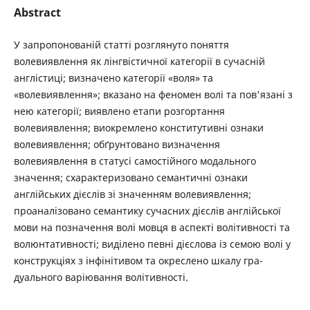
Abstract
У запропонованій статті розглянуто поняття
волевиявлення як лінгвістичної категорії в сучасній
англістиці; визначено категорії «воля» та
«волевиявлення»; вказано на феномен волі та пов'язані з
нею категорії; виявлено етапи розгортання
волевиявлення; виокремлено конститутивні ознаки
волевиявлення; обґрунтовано визначення
волевиявлення в статусі самостійного модального
значення; схарактеризовано семантичні ознаки
англійських дієслів зі значенням волевиявлення;
проаналізовано семантику сучасних дієслів англійської
мови на позначення волі мовця в аспекті волітивності та
волюнтативності; виділено певні дієслова із семою волі у
конструкціях з інфінітивом та окреслено шкалу гра-
дуального варіювання волітивності.