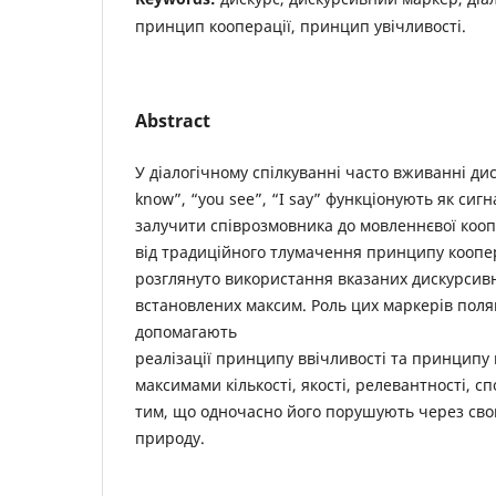
принцип кооперації, принцип увічливості.
Abstract
У діалогічному спілкуванні часто вживанні ди
know”, “you see”, “I say” функціонують як сиг
залучити співрозмовника до мовленнєвої кооп
від традиційного тлумачення принципу коопера
розглянуто використання вказаних дискурсив
встановлених максим. Роль цих маркерів поля
допомагають
реалізації принципу ввічливості та принципу 
максимами кількості, якості, релевантності, с
тим, що одночасно його порушують через св
природу.