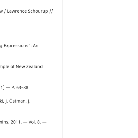
ew / Lawrence Schourup //
g Expressions”: An
sample of New Zealand
1) — P. 63–88.
i, J. Östman, J.
ins, 2011. — Vol. 8. —