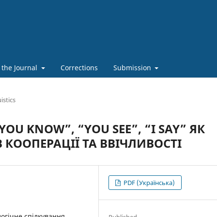
 the Journal
Corrections
Submission
istics
U KNOW”, “YOU SEE”, “I SAY” ЯК
 КООПЕРАЦІЇ ТА ВВІЧЛИВОСТІ
PDF (Українська)
огічне спілкування,
Published