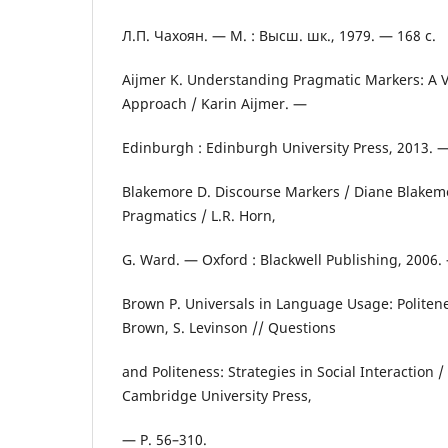
Л.П. Чахоян. — М. : Высш. шк., 1979. — 168 с.
Aijmer K. Understanding Pragmatic Markers: A V
Approach / Karin Aijmer. —
Edinburgh : Edinburgh University Press, 2013. —
Blakemore D. Discourse Markers / Diane Blakem
Pragmatics / L.R. Horn,
G. Ward. — Oxford : Blackwell Publishing, 2006.
Brown P. Universals in Language Usage: Politen
Brown, S. Levinson // Questions
and Politeness: Strategies in Social Interaction
Cambridge University Press,
— Р. 56–310.