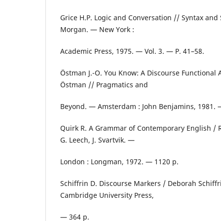
Grice H.P. Logic and Conversation // Syntax and S
Morgan. — New York :
Academic Press, 1975. — Vol. 3. — P. 41–58.
Östman J.-O. You Know: A Discourse Functional 
Östman // Pragmatics and
Beyond. — Amsterdam : John Benjamins, 1981. 
Quirk R. A Grammar of Contemporary English / 
G. Leech, J. Svartvik. —
London : Longman, 1972. — 1120 p.
Schiffrin D. Discourse Markers / Deborah Schiff
Cambridge University Press,
— 364 p.