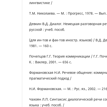
лингвистике /
Т.М. Николаева. — М. : Прогресс, 1978. — Вып. 
Девкин В.Д. Диалог. Немецкая разговорная ре
русской : учеб. пособ.
(для ин-тов и фак-тов иностр. языков) / В.Д. Д
1981. — 160 с.
Почепцов Г.Г. Теория коммуникации / Г.Г. Поче
К. : Ваклер, 2001. — 656 с.
Формановская Н.И. Речевое общение: коммун
прагматический подход /
Н.И. Формановская. — М. : Рус. яз., 2002. — 216
Чахоян Л.П. Синтаксис диалогической речи с
языка : учеб. пособ. /