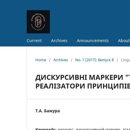
Current
Archives
Announcements
About
Home
/
Archives
/
No. 1 (2017): Випуск 8
/
Lingu
ДИСКУРСИВНІ МАРКЕРИ “YO
РЕАЛІЗАТОРИ ПРИНЦИПІВ
Т.А. Бажура
Keywords:
дискурс, дискурсивний маркер, діал