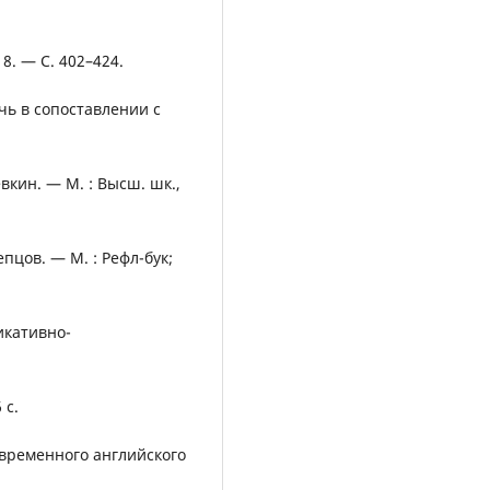
8. — С. 402–424.
чь в сопоставлении с
евкин. — М. : Высш. шк.,
пцов. — М. : Рефл-бук;
икативно-
 с.
овременного английского