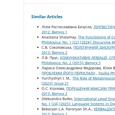
Similar Articles
Лілія Ростиславівна Безугла,
ЛІНГВІСТИ
2012: Випуск 1
Anastasia Shalamay,
The Functioning of C
Philologica: No. 1 (22) (2024): Discursive M
С.В. Соколовська,
ПОЛІТИЧНИЙ ДИСКУРС
2013: Випуск 2
Л.В. Прус,
КОМУНІКАТИВНІ ДЕВІАЦІЇ, 
Philologica: No. 2 (2015): Випуск 5
Лариса Олександрівна Федорова, Юлія 
ПРОБЛЕМИ ЙОГО ПЕРЕКЛАДУ
,
Studia Ph
Yurchyshyn I. M.,
The Role of Metalinguis
(2023): Issue 21
О.С. Козлова,
ПОРУШЕННЯ МАКСИМ ПРИН
2013: Випуск 2
Oleksandra Butko,
International Legal Eng
No. 1 (24) (2025): Language Systems in D
Bekaryan L.A. Paronyan Sh.A.,
VERBALIZAT
2013: Випуск 2