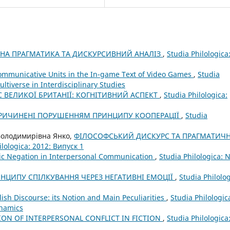
ЧНА ПРАГМАТИКА ТА ДИСКУРСИВНИЙ АНАЛІЗ
,
Studia Philologica
ommunicative Units in the In-game Text of Video Games
,
Studia
ultiverse in Interdisciplinary Studies
 ВЕЛИКОЇ БРИТАНІЇ: КОГНІТИВНИЙ АСПЕКТ
,
Studia Philologica:
СПРИЧИНЕНІ ПОРУШЕННЯМ ПРИНЦИПУ КООПЕРАЦІЇ
,
Studia
Володимирівна Янко,
ФІЛОСОФСЬКИЙ ДИСКУРС ТА ПРАГМАТИЧН
ilologica: 2012: Випуск 1
tic Negation in Interpersonal Communication
,
Studia Philologica: N
ЦИПУ СПІЛКУВАННЯ ЧЕРЕЗ НЕГАТИВНІ ЕМОЦІЇ
,
Studia Philolog
lish Discourse: its Notion and Main Peculiarities
,
Studia Philologic
ynamics
ION OF INTERPERSONAL CONFLICT IN FICTION
,
Studia Philologica