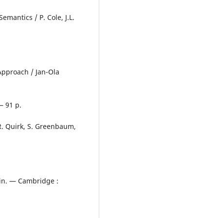
emantics / P. Cole, J.L.
Approach / Jan-Ola
— 91 p.
R. Quirk, S. Greenbaum,
rin. — Cambridge :