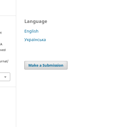
Language
English
И
Українська
ТА
ieved
urnal/
Make a Submission