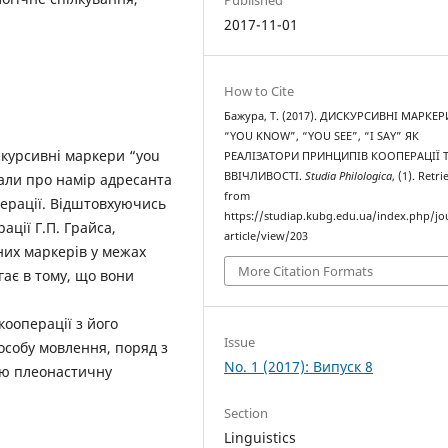
2017-11-01
How to Cite
Бажура, Т. (2017). ДИСКУРСИВНІ МАРКЕР
“YOU KNOW”, “YOU SEE”, “I SAY” ЯК
скурсивні маркери “you
РЕАЛІЗАТОРИ ПРИНЦИПІВ КООПЕРАЦІЇ 
ВВІЧЛИВОСТІ.
Studia Philologica
, (1). Retr
нали про намір адресанта
from
ерації. Відштовхуючись
https://studiap.kubg.edu.ua/index.php/jo
ції Г.П. Грайса,
article/view/203
них маркерів у межах
More Citation Formats
гає в тому, що вони
кооперації з його
Issue
пособу мовлення, поряд з
No. 1 (2017): Випуск 8
ою плеонастичну
Section
Linguistics