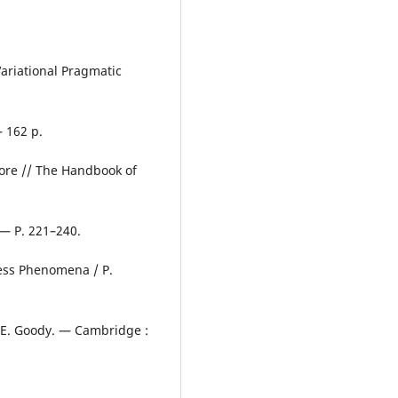
ariational Pragmatic
 162 p.
ore // The Handbook of
 — P. 221–240.
ess Phenomena / P.
 / E. Goody. — Cambridge :