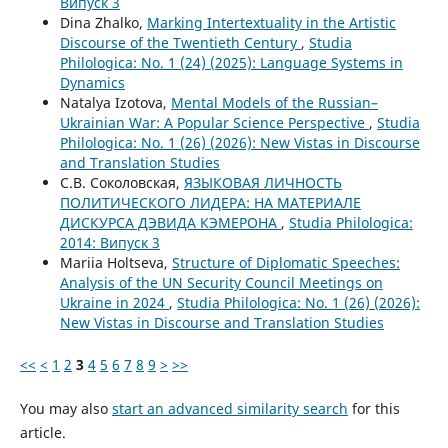
Випуск 3
Dina Zhalko,
Marking Intertextuality in the Artistic
Discourse of the Twentieth Century
,
Studia
Philologica: No. 1 (24) (2025): Language Systems in
Dynamics
Natalya Izotova,
Mental Models of the Russian–
Ukrainian War: A Popular Science Perspective
,
Studia
Philologica: No. 1 (26) (2026): New Vistas in Discourse
and Translation Studies
С.В. Соколовская,
ЯЗЫКОВАЯ ЛИЧНОСТЬ
ПОЛИТИЧЕСКОГО ЛИДЕРА: НА МАТЕРИАЛЕ
ДИСКУРСА ДЭВИДА КЭМЕРОНА
,
Studia Philologica:
2014: Випуск 3
Mariia Holtseva,
Structure of Diplomatic Speeches:
Analysis of the UN Security Council Meetings on
Ukraine in 2024
,
Studia Philologica: No. 1 (26) (2026):
New Vistas in Discourse and Translation Studies
<<
<
1
2
3
4
5
6
7
8
9
>
>>
You may also
start an advanced similarity search
for this
article.