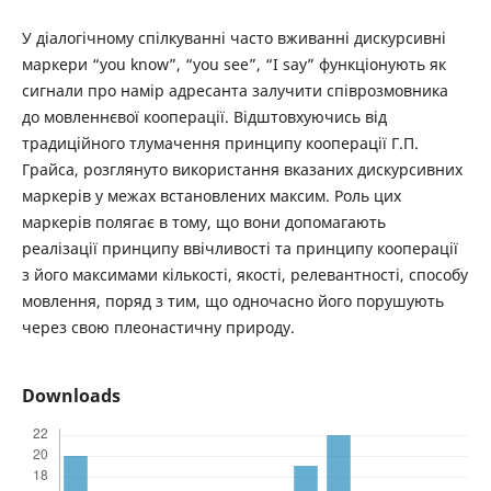
У діалогічному спілкуванні часто вживанні дискурсивні
маркери “you know”, “you see”, “I say” функціонують як
сигнали про намір адресанта залучити співрозмовника
до мовленнєвої кооперації. Відштовхуючись від
традиційного тлумачення принципу кооперації Г.П.
Грайса, розглянуто використання вказаних дискурсивних
маркерів у межах встановлених максим. Роль цих
маркерів полягає в тому, що вони допомагають
реалізації принципу ввічливості та принципу кооперації
з його максимами кількості, якості, релевантності, способу
мовлення, поряд з тим, що одночасно його порушують
через свою плеонастичну природу.
Downloads