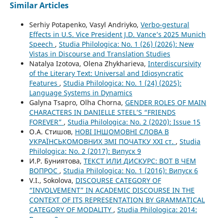
Similar Articles
Serhiy Potapenko, Vasyl Andriyko,
Verbo-gestural
Effects in U.S. Vice President J.D. Vance’s 2025 Munich
Speech
,
Studia Philologica: No. 1 (26) (2026): New
Vistas in Discourse and Translation Studies
Natalya Izotova, Olena Zhykharieva,
Interdiscursivity
of the Literary Text: Universal and Idiosyncratic
Features
,
Studia Philologica: No. 1 (24) (2025):
Language Systems in Dynamics
Galyna Tsapro, Olha Chorna,
GENDER ROLES OF MAIN
CHARACTERS IN DANIELLE STEEL’S “FRIENDS
FOREVER”
,
Studia Philologica: No. 2 (2020): Issue 15
О.А. Стишов,
НОВІ ІНШОМОВНІ СЛОВА В
УКРАЇНСЬКОМОВНИХ ЗМІ ПОЧАТКУ ХХІ ст.
,
Studia
Philologica: No. 2 (2017): Випуск 9
И.Р. Буниятова,
ТЕКСТ ИЛИ ДИСКУРС: ВОТ В ЧЕМ
ВОПРОС
,
Studia Philologica: No. 1 (2016): Випуск 6
V.I., Sokolova,
DISCOURSE CATEGORY OF
“INVOLVEMENT” IN ACADEMIC DISCOURSE IN THE
CONTEXT OF ITS REPRESENTATION BY GRAMMATICAL
CATEGORY OF MODALITY
,
Studia Philologica: 2014: