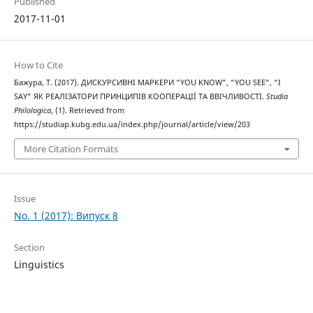
Published
2017-11-01
How to Cite
Бажура, Т. (2017). ДИСКУРСИВНІ МАРКЕРИ “YOU KNOW”, “YOU SEE”, “I
SAY” ЯК РЕАЛІЗАТОРИ ПРИНЦИПІВ КООПЕРАЦІЇ ТА ВВІЧЛИВОСТІ.
Studia
Philologica
, (1). Retrieved from
https://studiap.kubg.edu.ua/index.php/journal/article/view/203
More Citation Formats
Issue
No. 1 (2017): Випуск 8
Section
Linguistics