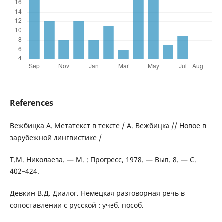
References
Вежбицка А. Метатекст в тексте / А. Вежбицка // Новое в
зарубежной лингвистике /
Т.М. Николаева. — М. : Прогресс, 1978. — Вып. 8. — С.
402–424.
Девкин В.Д. Диалог. Немецкая разговорная речь в
сопоставлении с русской : учеб. пособ.