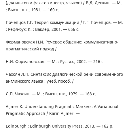
(для ин-тов и фак-тов иностр. языков) / В.Д. Девкин. — М.
: Высш. шк., 1981. — 160 с.
Почепцов Г.Г. Теория коммуникации / Г.Г. Почепцов. — М.
: Рефл-бук; К. : Ваклер, 2001. — 656 с.
Формановская Н.И. Речевое общение: коммуникативно-
прагматический подход /
Н.И. Формановская. — М. : Рус. яз., 2002. — 216 с.
Чахоян Л.П. Синтаксис диалогической речи современного
английского языка : учеб. пособ. /
Л.П. Чахоян. — М. : Высш. шк., 1979. — 168 с.
Aijmer K. Understanding Pragmatic Markers: A Variational
Pragmatic Approach / Karin Aijmer. —
Edinburgh : Edinburgh University Press, 2013. — 162 p.