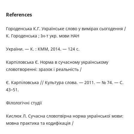
References
Городенська К.Г. Українське слово у вимірах сьогодення /
К. Городенська ; Ін-т укр. мови НАН
України. — К. : КММ, 2014. — 124 с.
Карпіловська Є. Норма в сучасному українському
словотворенні: зразок і реальність /
Є. Карпіловська // Культура слова. — 2011. — № 74. — С.
43–51.
Філологічні студії
Кислюк Л. Сучасна словотвірна норма української мови:
мовна практика та кодифікація /