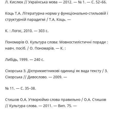
Л. Кислюк // Українська мова — 2012. — № 1. — С. 52–66.
Коць Т.А. Літературна норма у функціонально-стильовій і
структурній парадигмі / Т.А. Коць. —
К. : Логос, 2010. — 303 с.
Пономарів О. Культура слова: Мовностилістичні поради :
навч. посіб. / О. Пономарів. — К. :
Либідь, 1999. — 240 с.
Сікорська З. Дієприкметникові одиниці як вада тексту / З.
Сікорська // Дивослово. — 2009. —
№ 11. — С. 35–38.
Стишов О.А. Утворюймо слова правильно / О.А. Стишов
// Культура слова. — 2011. — Вип. 75. —