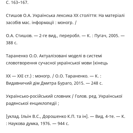
С. 163–167.
Стишов О.А. Українська лексика ХХ століття: На матеріалі
засобів мас. інформації : моногр. /
О.А. Стишов. — 2-ге вид., переробл. — К. : Пугач, 2005. —
388 с.
Тараненко О.О. Актуалізовані моделі в системі
словотворення сучасної української мови (кінець
ХХ — ХХІ ст.) : моногр. / О.О. Тараненко. — К. :
Видавничий дім Дмитра Бураго, 2015. — 248 с.
Українсько-російський словник / Голов. ред. Української
радянської енциклопедії ;
[уклад. Ільїн В.С., Дорошенко К.П. та ін]. — Вид. 4-те. — К.
: Наукова думка, 1976. — 944 с.