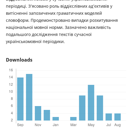
періодиці. З’ясовано роль віддієслівних ад’єктивів у
витісненні запозичених граматичних моделей
словоформ. Продемонстровано випадки розхитування
національної мовної норми. Зазначено важливість
подальшого дослідження текстів сучасної
українськомовної періодики.
Downloads