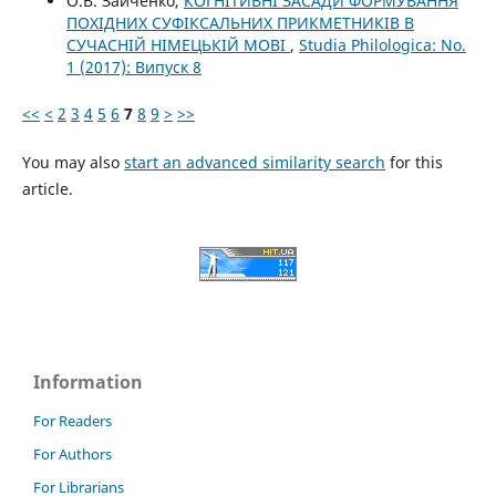
О.В. Зайченко,
КОГНІТИВНІ ЗАСАДИ ФОРМУВАННЯ
ПОХІДНИХ СУФІКСАЛЬНИХ ПРИКМЕТНИКІВ В
СУЧАСНІЙ НІМЕЦЬКІЙ МОВІ
,
Studia Philologica: No.
1 (2017): Випуск 8
<<
<
2
3
4
5
6
7
8
9
>
>>
You may also
start an advanced similarity search
for this
article.
Information
For Readers
For Authors
For Librarians