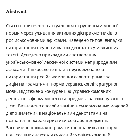
Abstract
Статтю присвячено актуальним порушенням мовної
норми через уживання активних дієприкметників із
російськомовними афіксами. Наведено типові випадки
використання неунормованих денотатів у медійному
тексті. Доведено прикладами спотворення
українськомовної лексичної системи неприродними
афіксами. Підкреслено вплив неунормованого
використання російськомовних словотвірних тра-
дицій на граматичні норми української літературної
мови. Відстежено конкуренцію українськомовних
денотатів з формами ознаки предмета за виконуваною
дією. Визначено способи заміни неунормованих моделей
дієприкметників національними денотатами на
позначення характеристики осіб або предметів.
Засвідчено приклади граматично правильних форм
віддієслівних лексем у сучасній українськомовній