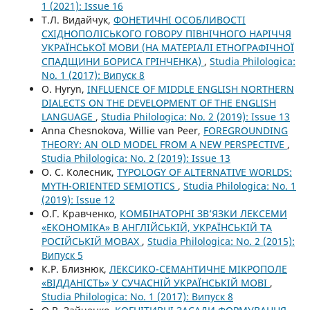
1 (2021): Issue 16
Т.Л. Видайчук,
ФОНЕТИЧНІ ОСОБЛИВОСТІ
СХІДНОПОЛІСЬКОГО ГОВОРУ ПІВНІЧНОГО НАРІЧЧЯ
УКРАЇНСЬКОЇ МОВИ (НА МАТЕРІАЛІ ЕТНОГРАФІЧНОЇ
СПАДЩИНИ БОРИСА ГРІНЧЕНКА)
,
Studia Philologica:
No. 1 (2017): Випуск 8
O. Hyryn,
INFLUENCE OF MIDDLE ENGLISH NORTHERN
DIALECTS ON THE DEVELOPMENT OF THE ENGLISH
LANGUAGE
,
Studia Philologica: No. 2 (2019): Issue 13
Anna Chesnokova, Willie van Peer,
FOREGROUNDING
THEORY: AN OLD MODEL FROM A NEW PERSPECTIVE
,
Studia Philologica: No. 2 (2019): Issue 13
О. С. Колесник,
TYPOLOGY OF ALTERNATIVE WORLDS:
MYTH-ORIENTED SEMIOTICS
,
Studia Philologica: No. 1
(2019): Issue 12
О.Г. Кравченко,
КОМБІНАТОРНІ ЗВ’ЯЗКИ ЛЕКСЕМИ
«ЕКОНОМІКА» В АНГЛІЙСЬКІЙ, УКРАЇНСЬКІЙ ТА
РОСІЙСЬКІЙ МОВАХ
,
Studia Philologica: No. 2 (2015):
Випуск 5
К.Р. Близнюк,
ЛЕКСИКО-СЕМАНТИЧНЕ МІКРОПОЛЕ
«ВІДДАНІСТЬ» У СУЧАСНІЙ УКРАЇНСЬКІЙ МОВІ
,
Studia Philologica: No. 1 (2017): Випуск 8