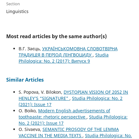
Section
Linguistics
Most read articles by the same author(s)
В.Г. Заєць,
УКРАЇНСЬКОМОВНА СЛОВОТВІРНА
ТРАДИЦІЯ В ПЕРІОД ЛІНГВОЦИДУ
,
Studia
Philologica: No. 2 (2017): Випуск 9
Similar Articles
S. Popova, V. Bilokon,
DYSTOPIAN VISION OF 2052 IN
HENLEY’S “SIGNATURE”
,
Studia Philologica: No. 2
(2021): Issue 17
O. Boiko,
Modern English advertisements of
toothpaste: rhetoric perspective
,
Studia Philologica:
No. 2 (2021): Issue 17
O. Sivaeva,
SEMANTIC PROSODY OF THE LEMMA
VACCINE IN THE MEDIA TEXTS
,
Studia Philologica: No.