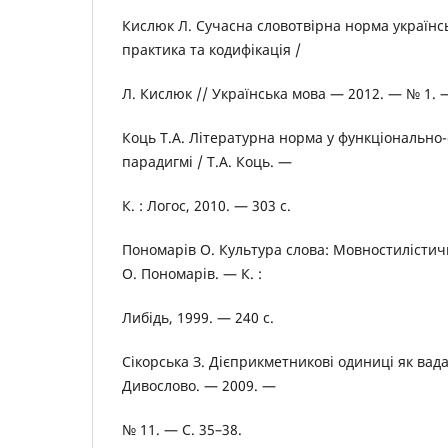
Кислюк Л. Сучасна словотвірна норма українс
практика та кодифікація /
Л. Кислюк // Українська мова — 2012. — № 1. —
Коць Т.А. Літературна норма у функціонально-
парадигмі / Т.А. Коць. —
К. : Логос, 2010. — 303 с.
Пономарів О. Культура слова: Мовностилістичні
О. Пономарів. — К. :
Либідь, 1999. — 240 с.
Сікорська З. Дієприкметникові одиниці як вада 
Дивослово. — 2009. —
№ 11. — С. 35–38.