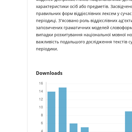
характеристики осіб або предметів. Засвідче
правильних форм віддієслівних лексем у сучас
періодиці. З’ясовано роль віддієслівних ад’єкт
запозичених граматичних моделей словофор
випадки розхитування національної мовної н
важливість подальшого дослідження текстів с
періодики.
Downloads