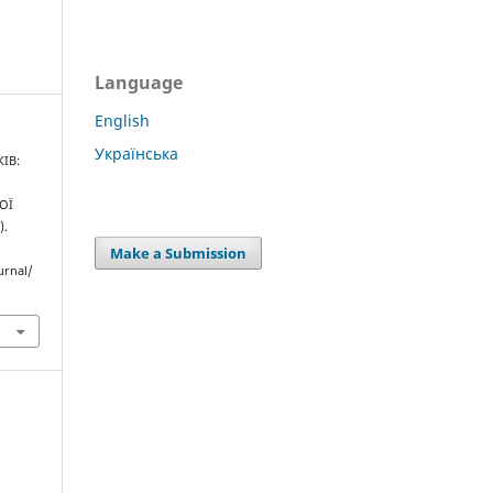
Language
English
Українська
ІВ:
ОЇ
).
Make a Submission
urnal/