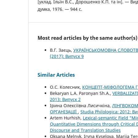
[уклад. Ільїн В.С., Дорошенко К.П. та ін]. — Вид
думка, 1976. — 944 с.
Most read articles by the same author(s)
В.Г. Заєць,
УКРАЇНСЬКОМОВНА СЛОВОТВІ
(2017): Випуск 9
Similar Articles
О.С. Колесник,
КОНЦЕПТ-МІФОЛОГЕМА Г
Bekaryan L.A. Paronyan Sh.A.,
VERBALIZAT
2013: Випуск 2
Ірина Олексіївна Лисичкіна,
ЛІНГВОКОМ
ОРГАНІЗАЦІЇ
,
Studia Philologica: 2012: В
Artem Hurhish,
Lexical-semantic Field "M
Quantitative Dimensions through Critical 
Discourse and Translation Studies
Oksana Melnyk, Iryna Kyselova, Mariia Te