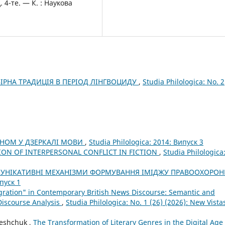
. 4-те. — К. : Наукова
РНА ТРАДИЦІЯ В ПЕРІОД ЛІНГВОЦИДУ
,
Studia Philologica: No. 2
НОМ У ДЗЕРКАЛІ МОВИ
,
Studia Philologica: 2014: Випуск 3
ION OF INTERPERSONAL CONFLICT IN FICTION
,
Studia Philologica
УНІКАТИВНІ МЕХАНІЗМИ ФОРМУВАННЯ ІМІДЖУ ПРАВООХОРОН
ипуск 1
igration" in Contemporary British News Discourse: Semantic and
Discourse Analysis
,
Studia Philologica: No. 1 (26) (2026): New Vista
reshchuk ,
The Transformation of Literary Genres in the Digital Age