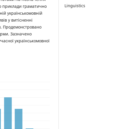
Linguistics
но приклади граматично
ній українськомовній
ивів у витісненні
м. Продемонстровано
орми. Зазначено
учасної українськомовної