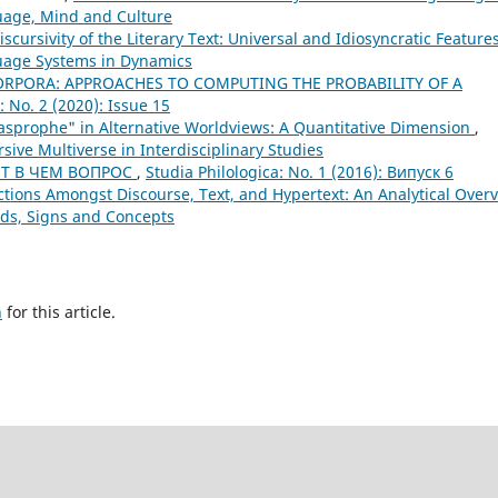
guage, Mind and Culture
iscursivity of the Literary Text: Universal and Idiosyncratic Feature
nguage Systems in Dynamics
 CORPORA: APPROACHES TO COMPUTING THE PROBABILITY OF A
: No. 2 (2020): Issue 15
asprophe" in Alternative Worldviews: A Quantitative Dimension
,
rsive Multiverse in Interdisciplinary Studies
ОТ В ЧЕМ ВОПРОС
,
Studia Philologica: No. 1 (2016): Випуск 6
nctions Amongst Discourse, Text, and Hypertext: An Analytical Over
rlds, Signs and Concepts
h
for this article.