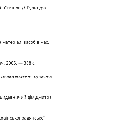
. Стишов // Культура
 матеріалі засобів мас.
ч, 2005. — 388 с.
і словотворення сучасної
 : Видавничий дім Дмитра
країнської радянської