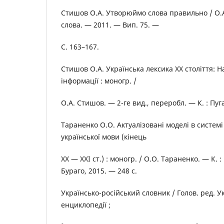
Стишов О.А. Утворюймо слова правильно / О.А
слова. — 2011. — Вип. 75. —
С. 163–167.
Стишов О.А. Українська лексика ХХ століття: На
інформації : моногр. /
О.А. Стишов. — 2-ге вид., переробл. — К. : Пуга
Тараненко О.О. Актуалізовані моделі в систем
української мови (кінець
ХХ — ХХІ ст.) : моногр. / О.О. Тараненко. — К.
Бураго, 2015. — 248 с.
Українсько-російський словник / Голов. ред. У
енциклопедії ;