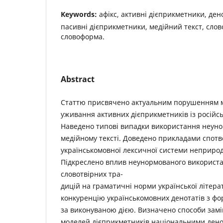
Keywords:
афікс, активні дієприкметники, ден
пасивні дієприкметники, медійний текст, слов
словоформа.
Abstract
Статтю присвячено актуальним порушенням 
уживання активних дієприкметників із російс
Наведено типові випадки використання неуно
медійному тексті. Доведено прикладами спот
українськомовної лексичної системи неприро
Підкреслено вплив неунормованого використ
словотвірних тра-
дицій на граматичні норми української літера
конкуренцію українськомовних денотатів з ф
за виконуваною дією. Визначено способи зам
моделей дієприкметників національними ден