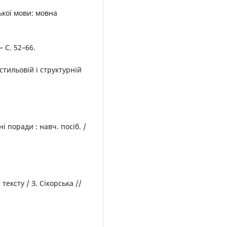
ької мови: мовна
 С. 52–66.
стильовій і структурній
 поради : навч. посіб. /
тексту / З. Сікорська //