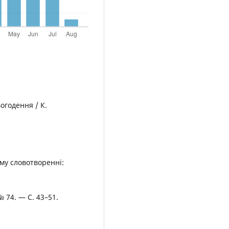
огодення / К.
му словотворенні:
№ 74. — С. 43–51.