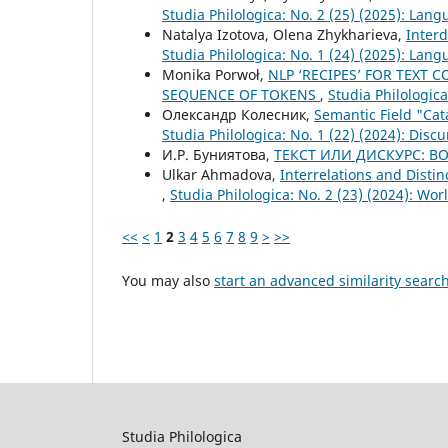
Studia Philologica: No. 2 (25) (2025): Lan
Natalya Izotova, Olena Zhykharieva,
Interd
Studia Philologica: No. 1 (24) (2025): La
Monika Porwoł,
NLP ‘RECIPES’ FOR TEXT
SEQUENCE OF TOKENS
,
Studia Philologica
Олександр Колесник,
Semantic Field "Cat
Studia Philologica: No. 1 (22) (2024): Discu
И.Р. Буниятова,
ТЕКСТ ИЛИ ДИСКУРС: В
Ulkar Ahmadova,
Interrelations and Disti
,
Studia Philologica: No. 2 (23) (2024): Wo
<<
<
1
2
3
4
5
6
7
8
9
>
>>
You may also
start an advanced similarity searc
Studia Philologica