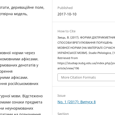
отати, дериваційне поле,
Published
отвірна модель,
2017-10-10
How to Cite
Заєць, В. (2017). ФОРМИ ДІЄПРИКМЕТНИК
СПОСОБИ ВРЕГУЛЮВАННЯ ПОРУШЕНЬ
МОВНОЇ НОРМИ (НА МАТЕРІАЛІ СУЧАСН
мовної норми через
УКРАЇНСЬКОЇ МОВИ).
Studia Philologica
, (1
Retrieved from
ькомовними афіксами.
https://studiap.kubg.edu.ua/index.php/jo
рмованих денотатів у
article/view/196
ворення
дними афіксами.
More Citation Formats
ання російськомовних
Issue
турної мови. Відстежено
No. 1 (2017): Випуск 8
ормами ознаки предмета
іни неунормованих
Section
отатами на позначення