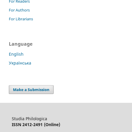
For Readers
For Authors
For Librarians
Language
English
Українська
Make a Submission
Studia Philologica
ISSN 2412-2491 (Online)