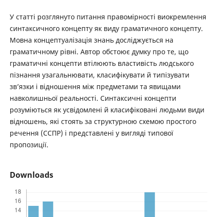
У статті розглянуто питання правомірності виокремлення
синтаксичного концепту як виду граматичного концепту.
Мовна концептуалізація знань досліджується на
граматичному рівні. Автор обстоює думку про те, що
граматичні концепти втілюють властивість людського
пізнання узагальнювати, класифікувати й типізувати
зв’язки і відношення між предметами та явищами
навколишньої реальності. Синтаксичні концепти
розуміються як усвідомлені й класифіковані людьми види
відношень, які стоять за структурною схемою простого
речення (ССПР) і представлені у вигляді типової
пропозиції.
Downloads