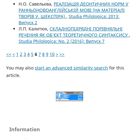
Н.О. Савельєва,
РЕАЛІЗАЦІЯ ДЕОНТИЧНИХ НОРМ У
РАННЬОНОВОАНГЛІЙСЬКІЙ МОВІ (НА МАТЕРІАЛІ
ТВОРІВ У. ШЕКСПІРА)
,
Studia Philologica: 2013:
Випуск 2
Л.П. Калитюк,
СКЛАДНОПІДРЯДНІ ПОРІВНЯЛЬНІ
РЕЧЕННЯ ЯК ОБ’ЄКТ ТЕОРЕТИЧНОГО СИНТАКСИСУ
,
Studia Philologica: No. 2 (2016): Випуск 7
<<
<
1
2
3
4
5
6
7
8
9
10
>
>>
You may also
start an advanced similarity search
for this
article.
Information