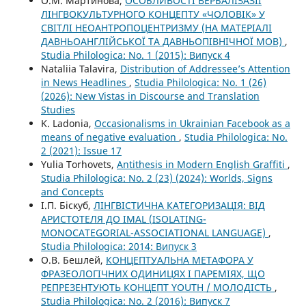
О.М. Мартинова,
ОСОБЛИВОСТІ ВЕРБАЛІЗАЗІЇ
ЛІНГВОКУЛЬТУРНОГО КОНЦЕПТУ «ЧОЛОВІК» У
СВІТЛІ НЕОАНТРОПОЦЕНТРИЗМУ (НА МАТЕРІАЛІ
ДАВНЬОАНГЛІЙСЬКОЇ ТА ДАВНЬОПІВНІЧНОЇ МОВ)
,
Studia Philologica: No. 1 (2015): Випуск 4
Nataliia Talavira,
Distribution of Addressee’s Attention
in News Headlines
,
Studia Philologica: No. 1 (26)
(2026): New Vistas in Discourse and Translation
Studies
K. Ladonia,
Occasionalisms in Ukrainian Facebook as a
means of negative evaluation
,
Studia Philologica: No.
2 (2021): Issue 17
Yulia Torhovets,
Antithesis in Modern English Graffiti
,
Studia Philologica: No. 2 (23) (2024): Worlds, Signs
and Concepts
І.П. Біскуб,
ЛІНГВІСТИЧНА КАТЕГОРИЗАЦІЯ: ВІД
АРИСТОТЕЛЯ ДО IMAL (ISOLATING-
MONOCATEGORIAL-ASSOCIATIONAL LANGUAGE)
,
Studia Philologica: 2014: Випуск 3
О.В. Бешлей,
КОНЦЕПТУАЛЬНА МЕТАФОРА У
ФРАЗЕОЛОГІЧНИХ ОДИНИЦЯХ І ПАРЕМІЯХ, ЩО
РЕПРЕЗЕНТУЮТЬ КОНЦЕПТ YOUTH / МОЛОДІСТЬ
,
Studia Philologica: No. 2 (2016): Випуск 7