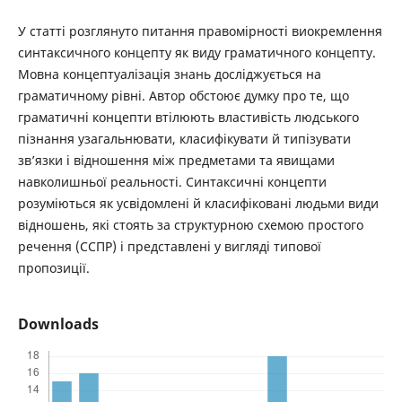
У статті розглянуто питання правомірності виокремлення
синтаксичного концепту як виду граматичного концепту.
Мовна концептуалізація знань досліджується на
граматичному рівні. Автор обстоює думку про те, що
граматичні концепти втілюють властивість людського
пізнання узагальнювати, класифікувати й типізувати
зв’язки і відношення між предметами та явищами
навколишньої реальності. Синтаксичні концепти
розуміються як усвідомлені й класифіковані людьми види
відношень, які стоять за структурною схемою простого
речення (ССПР) і представлені у вигляді типової
пропозиції.
Downloads