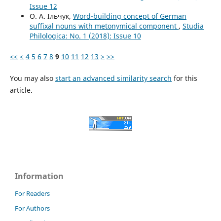
Issue 12
О. А. Ільчук,
Word-building concept of German
suffixal nouns with metonymical component
,
Studia
Philologica: No. 1 (2018): Issue 10
<<
<
4
5
6
7
8
9
10
11
12
13
>
>>
You may also
start an advanced similarity search
for this
article.
Information
For Readers
For Authors