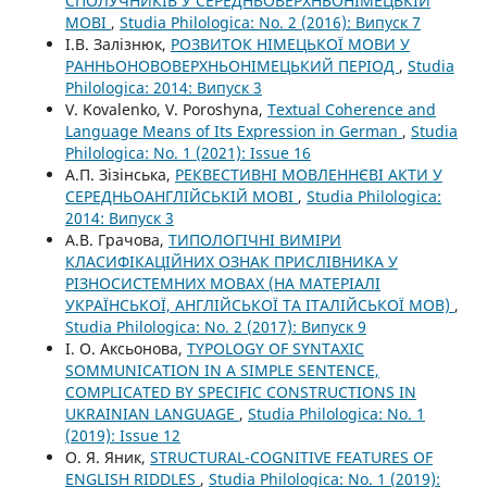
СПОЛУЧНИКІВ У СЕРЕДНЬОВЕРХНЬОНІМЕЦЬКІЙ
МОВІ
,
Studia Philologica: No. 2 (2016): Випуск 7
І.В. Залізнюк,
РОЗВИТОК НІМЕЦЬКОЇ МОВИ У
РАННЬОНОВОВЕРХНЬОНІМЕЦЬКИЙ ПЕРІОД
,
Studia
Philologica: 2014: Випуск 3
V. Kovalenko, V. Poroshyna,
Textual Coherence and
Language Means of Its Expression in German
,
Studia
Philologica: No. 1 (2021): Issue 16
А.П. Зізінська,
РЕКВЕСТИВНІ МОВЛЕННЄВІ АКТИ У
СЕРЕДНЬОАНГЛІЙСЬКІЙ МОВІ
,
Studia Philologica:
2014: Випуск 3
А.В. Грачова,
ТИПОЛОГІЧНІ ВИМІРИ
КЛАСИФІКАЦІЙНИХ ОЗНАК ПРИСЛІВНИКА У
РІЗНОСИСТЕМНИХ МОВАХ (НА МАТЕРІАЛІ
УКРАЇНСЬКОЇ, АНГЛІЙСЬКОЇ ТА ІТАЛІЙСЬКОЇ МОВ)
,
Studia Philologica: No. 2 (2017): Випуск 9
І. О. Аксьонова,
TYPOLOGY OF SYNTAXIC
SOMMUNICATION IN A SIMPLE SENTENCE,
COMPLICATED BY SPECIFIC CONSTRUCTIONS IN
UKRAINIAN LANGUAGE
,
Studia Philologica: No. 1
(2019): Issue 12
О. Я. Яник,
STRUCTURAL-COGNITIVE FEATURES OF
ENGLISH RIDDLES
,
Studia Philologica: No. 1 (2019):