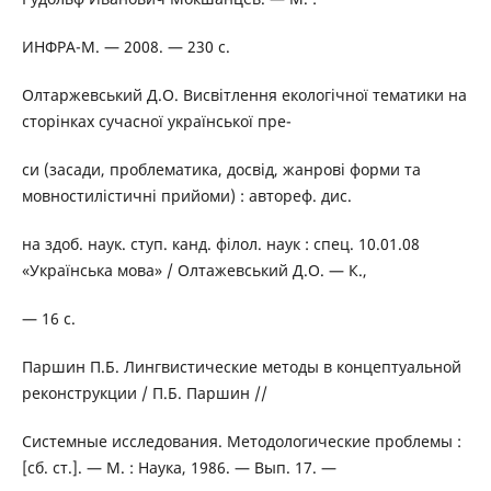
ИНФРА-М. — 2008. — 230 с.
Олтаржевський Д.О. Висвітлення екологічної тематики на
сторінках сучасної української пре-
си (засади, проблематика, досвід, жанрові форми та
мовностилістичні прийоми) : автореф. дис.
на здоб. наук. ступ. канд. філол. наук : спец. 10.01.08
«Українська мова» / Олтажевський Д.О. — К.,
— 16 с.
Паршин П.Б. Лингвистические методы в концептуальной
реконструкции / П.Б. Паршин //
Системные исследования. Методологические проблемы :
[сб. ст.]. — М. : Наука, 1986. — Вып. 17. —