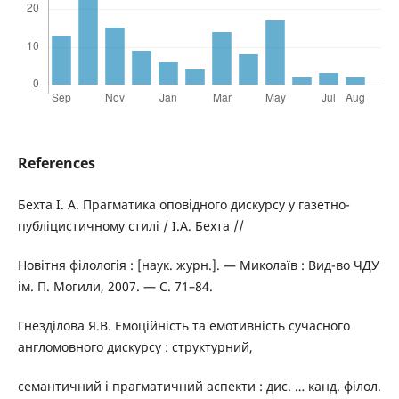
References
Бехта І. А. Прагматика оповідного дискурсу у газетно-
публіцистичному стилі / І.А. Бехта //
Новітня філологія : [наук. журн.]. — Миколаїв : Вид-во ЧДУ
ім. П. Могили, 2007. — С. 71–84.
Гнезділова Я.В. Емоційність та емотивність сучасного
англомовного дискурсу : структурний,
семантичний і прагматичний аспекти : дис. … канд. філол.