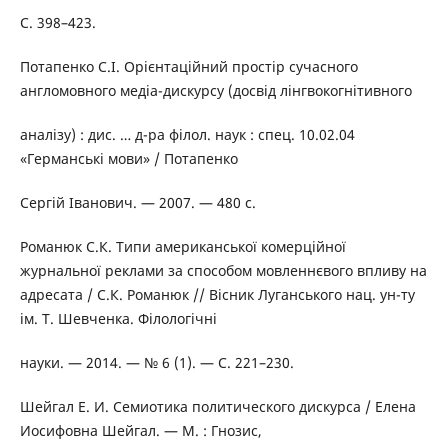
С. 398–423.
Потапенко С.І. Орієнтаційний простір сучасного
англомовного медіа-дискурсу (досвід лінгвокогнітивного
аналізу) : дис. … д-ра філол. наук : спец. 10.02.04
«Германські мови» / Потапенко
Сергій Іванович. — 2007. — 480 c.
Романюк С.К. Типи американської комерційної
журнальної реклами за способом мовленнєвого впливу на
адресата / С.К. Романюк // Вісник Луганського нац. ун-ту
ім. Т. Шевченка. Філологічні
науки. — 2014. — № 6 (1). — С. 221–230.
Шейгал Е. И. Семиотика политического дискурса / Елена
Иосифовна Шейгал. — М. : Гнозис,