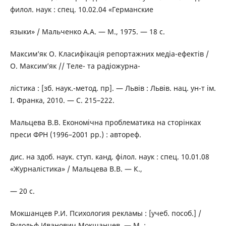
филол. наук : спец. 10.02.04 «Германские
языки» / Мальченко А.А. — М., 1975. — 18 с.
Максим’як О. Класифікація репортажних медіа-ефектів /
О. Максим’як // Теле- та радіожурна-
лістика : [зб. наук.-метод. пр]. — Львів : Львів. нац. ун-т ім.
І. Франка, 2010. — С. 215–222.
Мальцева В.В. Економічна проблематика на сторінках
преси ФРН (1996–2001 рр.) : автореф.
дис. на здоб. наук. ступ. канд. філол. наук : спец. 10.01.08
«Журналістика» / Мальцева В.В. — К.,
— 20 с.
Мокшанцев Р.И. Психология рекламы : [учеб. пособ.] /
Рудольф Иванович Мокшанцев. — М. :