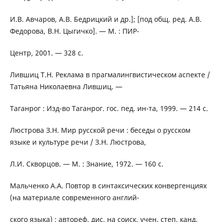
И.В. Авчаров, А.В. Бедрицкий и др.]; [под общ. ред. А.В.
Федорова, В.Н. Цыгичко]. — М. : ПИР-
Центр, 2001. — 328 с.
Лившиц Т.Н. Реклама в прагмалингвистическом аспекте /
Татьяна Николаевна Лившиц. —
Таганрог : Изд-во Таганрог. гос. пед. ин-та, 1999. — 214 с.
Люстрова З.Н. Мир русской речи : беседы о русском
языке и культуре речи / З.Н. Люстрова,
Л.И. Скворцов. — М. : Знание, 1972. — 160 с.
Мальченко А.А. Повтор в синтаксических конвергенциях
(на материале современного англий-
ского языка) : автореф. дис. на соиск. учен. степ. канд.