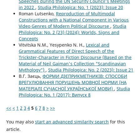
Speeches during the UN Security Council's Meetings
in 2022
,
Studia Philologica: No. 1 (2023): Issue 20
Roman Lutsenko,
Reproduction of Multimodal
Constructions with a National Component in Various
Video Genres of Modern Political Discourse
,
Studia
Philologica: No. 2 (23) (2024): Worlds, Signs and
Concepts
Vitvitska N.M., Yesypenko N. H.,
Lexical and
Grammatical Features of Direct Speech of the
Trickster-Character in Fiction Discourse (Based on the
Material of Neil Gaiman's Collection "Scandinavian
Mythology")
,
Studia Philologica: No. 2 (2023): Issue 21
В.Г. Заєць,
ФОРМИ ДІЄПРИКМЕТНИКІВ: СПОСОБИ
ВРЕГУЛЮВАННЯ ПОРУШЕНЬ МОВНОЇ НОРМИ (НА
МАТЕРІАЛІ СУЧАСНОЇ УКРАЇНСЬКОЇ МОВИ)
,
Studia
Philologica: No. 1 (2017): Випуск 8
<<
<
1
2
3
4
5
6
7
8
>
>>
You may also
start an advanced similarity search
for this
article.