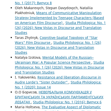
No. 1 (2017): Випуск 8
Oleh Makarevych, Stepan Davydovych, Nataliia
Plakhotniuk,
Means of Communicative Manipulation
Strategy Implemented by Teenage Characters (Based
on American Film Discourse)
,
Studia Philologica: No. 1
(26) (2026): New Vistas in Discourse and Translation
Studies
Taras Zhytnyk,
Cognitive-Spatial Topology of "Star
Wars" Film Discourse
,
Studia Philologica: No. 1 (26)
(2026): New Vistas in Discourse and Translation
Studies
Natalya Izotova,
Mental Models of the Russian–
Ukrainian War: A Popular Science Perspective
,
Studia
Philologica: No. 1 (26) (2026): New Vistas in Discourse
and Translation Studies
I. Yakovenko,
Resistance and liberation discourse in
Audre Lorde’s “Sister Outsider”
,
Studia Philologica:
No. 1 (2020): Issue 14
О.О Борисов,
НЕВЕРБАЛЬНА КОМУНІКАЦІЯ У
БРИТАНСЬКИХ ТА УКРАЇНСЬКИХ ПАРЛАМЕНТСЬКИХ
ДЕБАТАХ
,
Studia Philologica: No. 1 (2016): Випуск 6
Maria Holtseva,
The Evaluative Aspect of Diplomatic