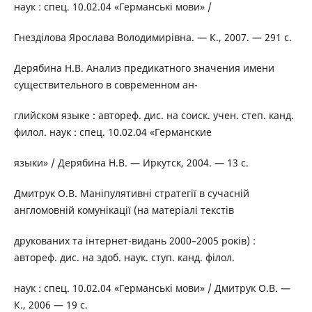
наук : спец. 10.02.04 «Германські мови» /
Гнезділова Ярослава Володимирівна. — К., 2007. — 291 с.
Дерябина Н.В. Анализ предикатного значения имени
существительного в современном ан-
глийском языке : автореф. дис. на соиск. учен. степ. канд.
филол. наук : спец. 10.02.04 «Германские
языки» / Дерябина Н.В. — Иркутск, 2004. — 13 с.
Дмитрук О.В. Маніпулятивні стратегії в сучасній
англомовній комунікації (на матеріалі текстів
друкованих та інтернет-видань 2000–2005 років) :
автореф. дис. на здоб. наук. ступ. канд. філол.
наук : спец. 10.02.04 «Германські мови» / Дмитрук О.В. —
К., 2006 — 19 с.