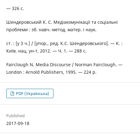
— 326 с.
Шендеровський К. С. Медіакомунікації та соціальні
проблеми : зб. навч.-метод. матер. і наук.
ст. : [у 3 ч.] / [упор., ред. К.С. Шендеровського]. — К. :
Київ. нац. ун-т, 2012. — Ч. 1. — 288 с.
Fairclough N. Media Discourse / Norman Fairclough. —
London : Arnold Publishers, 1995. — 224 p.
PDF (Українська)
Published
2017-09-18