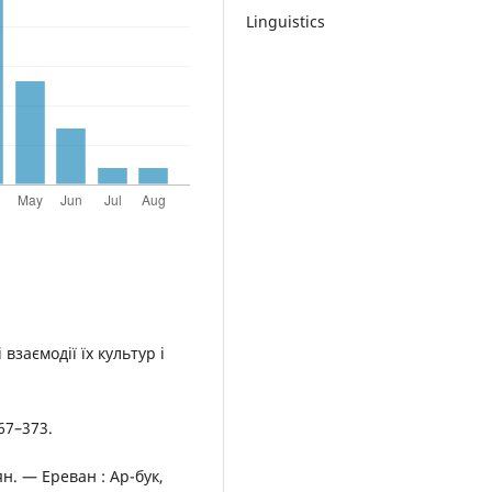
Linguistics
взаємодії їх культур і
367–373.
ян. — Ереван : Ар-бук,