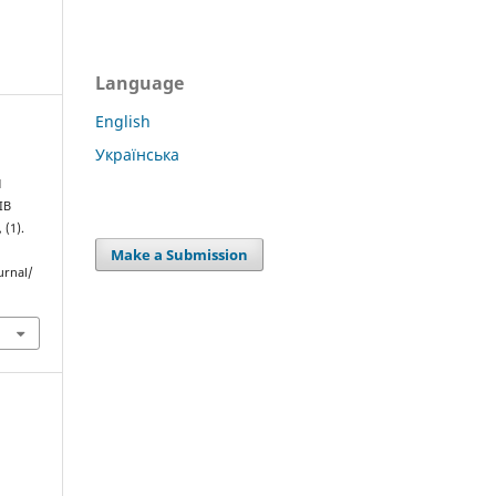
Language
English
Українська
И
ІВ
, (1).
Make a Submission
urnal/