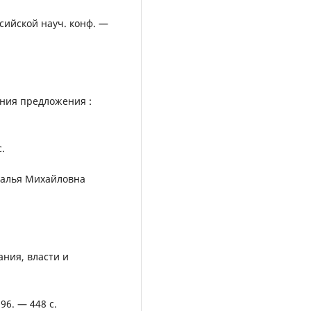
сийской науч. конф. —
ания предложения :
.
талья Михайловна
ания, власти и
96. — 448 с.