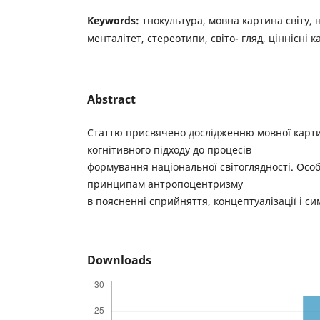
Keywords:
тнокультура, мовна картина світу,
менталітет, стереотипи, світо- гляд, ціннісні ка
Abstract
Статтю присвячено дослідженню мовної картин
когнітивного підходу до процесів
формування національної світоглядності. Осо
принципам антропоцентризму
в поясненні сприйняття, концептуалізації і сим
Downloads