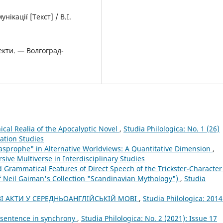
ікації [Текст] / В.І.
пекти. — Волгоград-
ical Realia of the Apocalyptic Novel
,
Studia Philologica: No. 1 (26)
ation Studies
asprophe" in Alternative Worldviews: A Quantitative Dimension
,
rsive Multiverse in Interdisciplinary Studies
d Grammatical Features of Direct Speech of the Trickster-Character
of Neil Gaiman's Collection "Scandinavian Mythology")
,
Studia
І АКТИ У СЕРЕДНЬОАНГЛІЙСЬКІЙ МОВІ
,
Studia Philologica: 2014
x sentence in synchrony
,
Studia Philologica: No. 2 (2021): Issue 17