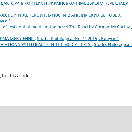
ЕДАКТОРА В КОНТЕКСТІ УКРАЇНСЬКО-НІМЕЦЬКОГО ПЕРЕКЛАДУ
,
УЖСКОЙ И ЖЕНСКОЙ ГЛУПОСТИ В АНГЛИЙСКИХ БЫТОВЫХ
пуск 3
fe”: existential motifs in the novel The Road by Cormac McCarthy
ФОРМА МИСЛЕННЯ
,
Studia Philologica: No. 1 (2015): Випуск 4
OCATIONS WITH HEALTH IN THE MEDIA TEXTS
,
Studia Philologica:
h
for this article.