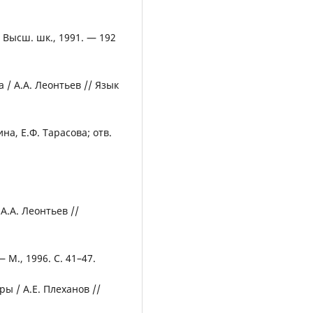
: Высш. шк., 1991. — 192
 / A.A. Леонтьев // Язык
на, Е.Ф. Тарасова; отв.
A.A. Леонтьев //
М., 1996. С. 41–47.
ы / А.Е. Плеханов //