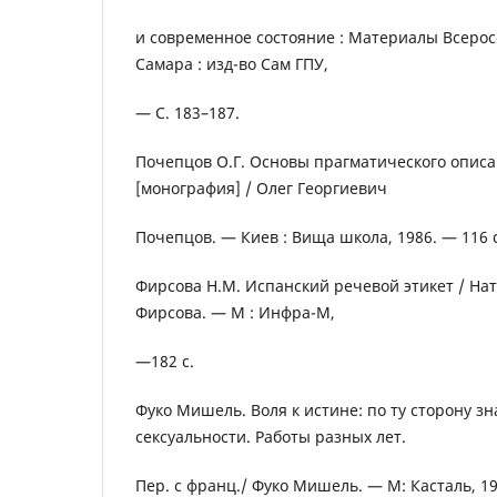
и современное состояние : Материалы Всерос
Самара : изд-во Сам ГПУ,
— С. 183–187.
Почепцов О.Г. Основы прагматического опис
[монография] / Олег Георгиевич
Почепцов. — Киев : Вища школа, 1986. — 116 с
Фирсова Н.М. Испанский речевой этикет / На
Фирсова. — М : Инфра-М,
—182 с.
Фуко Мишель. Воля к истине: по ту сторону зн
сексуальности. Работы разных лет.
Пер. с франц./ Фуко Мишель. — М: Касталь, 19