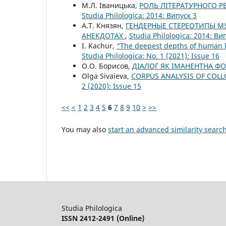
М.Л. Іваницька,
РОЛЬ ЛІТЕРАТУРНОГО Р
Studia Philologica: 2014: Випуск 3
А.Т. Князян,
ГЕНДЕРНЫЕ СТЕРЕОТИПЫ М
АНЕКДОТАХ
,
Studia Philologica: 2014: Ви
I. Kachur,
“The deepest depths of human li
Studia Philologica: No. 1 (2021): Issue 16
О.О. Борисов,
ДІАЛОГ ЯК ІМАНЕНТНА 
Olga Sivaieva,
CORPUS ANALYSIS OF COLL
2 (2020): Issue 15
<<
<
1
2
3
4
5
6
7
8
9
10
>
>>
You may also
start an advanced similarity searc
Studia Philologica
ISSN 2412-2491 (Online)