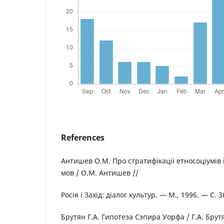
References
Антишев О.М. Про стратифікації етносоціумів і 
мов / О.М. Антишев //
Росія і Захід: діалог культур. — М., 1996. — С. 
Брутян Г.А. Гипотеза Сэпира Уорфа / Г.А. Брут