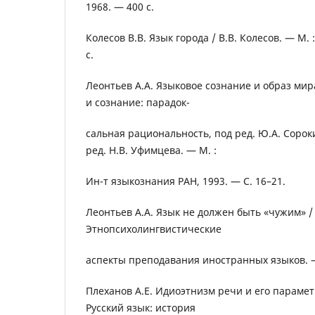
1968. — 400 с.
Колесов B.B. Язык города / B.B. Колесов. — М. 
с.
Леонтьев A.A. Языковое сознание и образ мира
и сознание: парадок-
сальная рациональность, под ред. Ю.А. Сороки
ред. Н.В. Уфимцева. — М. :
Ин-т языкознания РАН, 1993. — С. 16–21.
Леонтьев A.A. Язык не должен быть «чужим» / 
Этнопсихолингвистические
аспекты преподавания иностранных языков. — 
Плеханов А.Е. Идиоэтнизм речи и его параметр
Русский язык: история