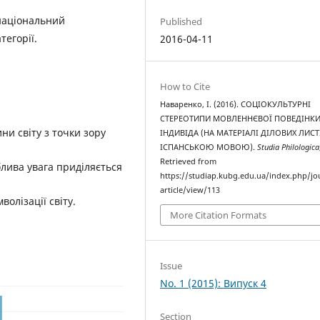
 національний
Published
тегорії.
2016-04-11
How to Cite
Наваренко, І. (2016). СОЦІОКУЛЬТУРНІ
СТЕРЕОТИПИ МОВЛЕННЄВОЇ ПОВЕДІНК
и світу з точки зору
ІНДИВІДА (НА МАТЕРІАЛІ ДІЛОВИХ ЛИСТ
ІСПАНСЬКОЮ МОВОЮ).
Studia Philologica
Retrieved from
блива увага приділяється
https://studiap.kubg.edu.ua/index.php/jo
article/view/113
волізації світу.
More Citation Formats
Issue
No. 1 (2015): Випуск 4
Section