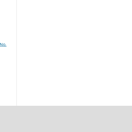
,
 No.