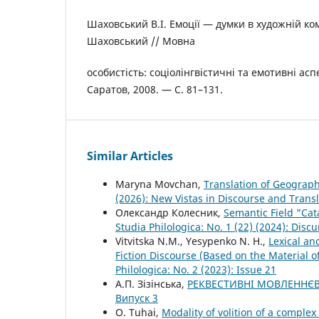
Шаховський В.І. Емоції — думки в художній комун
Шаховський // Мовна
особистість: соціолінгвістичні та емотивні ас
Саратов, 2008. — С. 81–131.
Similar Articles
Maryna Movchan,
Translation of Geograph
(2026): New Vistas in Discourse and Transl
Олександр Колесник,
Semantic Field "Cat
Studia Philologica: No. 1 (22) (2024): Discu
Vitvitska N.M., Yesypenko N. H.,
Lexical an
Fiction Discourse (Based on the Material 
Philologica: No. 2 (2023): Issue 21
А.П. Зізінська,
РЕКВЕСТИВНІ МОВЛЕННЄВ
Випуск 3
O. Tuhai,
Modality of volition of a comple