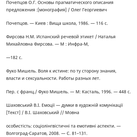
Почепцов О.Г. Основы прагматического описания
предложения :[монография] / Олег Георгиевич
Почепцов. — Киев : Вища школа, 1986. — 116 с.
Фирсова Н.М. Испанский речевой этикет / Наталья
Михайловна Фирсова. — М : Инфра-М,
—182 с.
Фуко Мишель. Воля к истине: по ту сторону знания,
власти и сексуальности. Работы разных лет.
Пер. с франц./ Фуко Мишель. — М: Касталь, 1996. — 448 с.
Шаховський В.І. Емоції — думки в художній комунікації
[Текст] / В.І. Шаховський // Мовна
особистість: соціолінгвістичні та емотивні аспекти. —
Волгоград-Саратов, 2008. — С. 81–131.