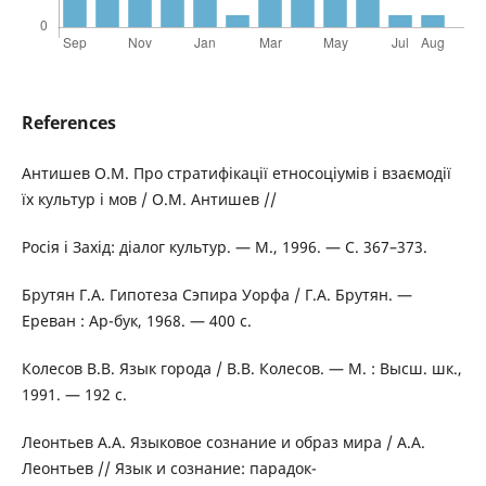
References
Антишев О.М. Про стратифікації етносоціумів і взаємодії
їх культур і мов / О.М. Антишев //
Росія і Захід: діалог культур. — М., 1996. — С. 367–373.
Брутян Г.А. Гипотеза Сэпира Уорфа / Г.А. Брутян. —
Ереван : Ар-бук, 1968. — 400 с.
Колесов B.B. Язык города / B.B. Колесов. — М. : Высш. шк.,
1991. — 192 с.
Леонтьев A.A. Языковое сознание и образ мира / A.A.
Леонтьев // Язык и сознание: парадок-