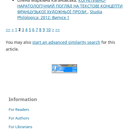
Олена Марківна Кагановська,
КОГНІТИВНО-
НАРАТОЛОГІЧНИЙ ПОГЛЯД НА ТЕКСТОВІ КОНЦЕПТИ
ФРАНЦУЗЬКОЇ ХУДОЖНЬОЇ ПРОЗИ
,
Studia
Philologica: 2012: Випуск 1
<<
<
1
2
3
4
5
6
7
8
9
10
>
>>
You may also
start an advanced similarity search
for this
article.
Information
For Readers
For Authors
For Librarians