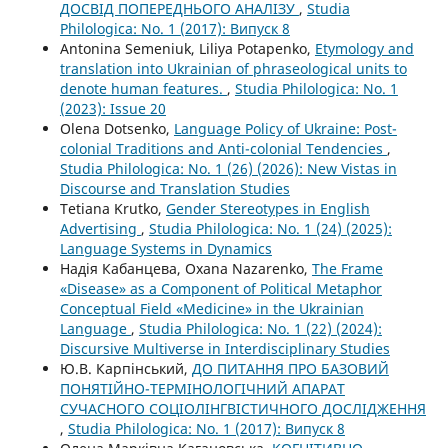
ДОСВІД ПОПЕРЕДНЬОГО АНАЛІЗУ
,
Studia
Philologica: No. 1 (2017): Випуск 8
Antonina Semeniuk, Liliya Potapenko,
Etymology and
translation into Ukrainian of phraseological units to
denote human features.
,
Studia Philologica: No. 1
(2023): Issue 20
Olena Dotsenko,
Language Policy of Ukraine: Post-
colonial Traditions and Anti-colonial Tendencies
,
Studia Philologica: No. 1 (26) (2026): New Vistas in
Discourse and Translation Studies
Tetiana Krutko,
Gender Stereotypes in English
Advertising
,
Studia Philologica: No. 1 (24) (2025):
Language Systems in Dynamics
Надія Кабанцева, Oxana Nazarenko,
The Frame
«Disease» as a Component of Political Metaphor
Conceptual Field «Medicine» in the Ukrainian
Language
,
Studia Philologica: No. 1 (22) (2024):
Discursive Multiverse in Interdisciplinary Studies
Ю.В. Карпінський,
ДО ПИТАННЯ ПРО БАЗОВИЙ
ПОНЯТІЙНО-ТЕРМІНОЛОГІЧНИЙ АПАРАТ
СУЧАСНОГО СОЦІОЛІНГВІСТИЧНОГО ДОСЛІДЖЕННЯ
,
Studia Philologica: No. 1 (2017): Випуск 8