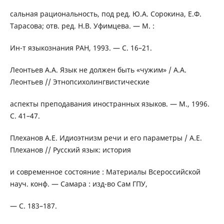
сальная рациональность, под ред. Ю.А. Сорокина, Е.Ф.
Тарасова; отв. ред. Н.В. Уфимцева. — М. :
Ин-т языкознания РАН, 1993. — С. 16–21.
Леонтьев A.A. Язык не должен быть «чужим» / A.A.
Леонтьев // Этнопсихолингвистические
аспекты преподавания иностранных языков. — М., 1996.
С. 41–47.
Плеханов А.Е. Идиоэтнизм речи и его параметры / А.Е.
Плеханов // Русский язык: история
и современное состояние : Материалы Всероссийской
науч. конф. — Самара : изд-во Сам ГПУ,
— С. 183–187.