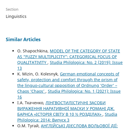
Section
Linguistics
Similar Articles
O. Shapochkina,
MODEL OF THE CATEGORY OF STATE
AS “FUZZY MULTIPLICITY”: CATEGORICAL FOCUS OF
QUALITATIVITY
,
Studia Philologica: No. 2 (2019): Issue
13
K. Mizin, O. Kolesnyk,
German emotional concepts of
safety, protection and comfort through the prism of
the linguo-cultural opposition of Ordnung ‘Order’ –
Chaos ‘Chaos’
,
Studia Philologica: No. 1 (2021): Issue
16
І.А. Ткаченко,
ЛІНГВОСТИЛІСТИЧНІ ЗАСОБИ
ВИРАЖЕННЯ НАРАТИВНОЇ МАСКИ У РОМАНІ ДЖ.
БАРНСА «ІСТОРІЯ СВІТУ В 10 ½ РОЗДІЛАХ»
,
Studia
Philologica: 2014: Випуск 3
О.М. Тугай,
АНГЛІЙСЬКІ ДІЄСЛОВА ВОЛЬОВОЇ ДІЇ: