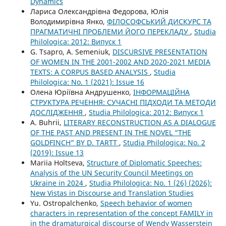
Dynamics
Лариса Олександрівна Федорова, Юлія
Володимирівна Янко,
ФІЛОСОФСЬКИЙ ДИСКУРС ТА
ПРАГМАТИЧНІ ПРОБЛЕМИ ЙОГО ПЕРЕКЛАДУ
,
Studia
Philologica: 2012: Випуск 1
G. Tsapro, A. Semeniuk,
DISCURSIVE PRESENTATION
OF WOMEN IN THE 2001-2002 AND 2020-2021 MEDIA
TEXTS: A CORPUS BASED ANALYSIS
,
Studia
Philologica: No. 1 (2021): Issue 16
Олена Юріївна Андрушенко,
ІНФОРМАЦІЙНА
СТРУКТУРА РЕЧЕННЯ: СУЧАСНІ ПІДХОДИ ТА МЕТОДИ
ДОСЛІДЖЕННЯ
,
Studia Philologica: 2012: Випуск 1
A. Buhrii,
LITERARY RECONSTRUCTION AS A DIALOGUE
OF THE PAST AND PRESENT IN THE NOVEL “THE
GOLDFINCH” BY D. TARTT
,
Studia Philologica: No. 2
(2019): Issue 13
Mariia Holtseva,
Structure of Diplomatic Speeches:
Analysis of the UN Security Council Meetings on
Ukraine in 2024
,
Studia Philologica: No. 1 (26) (2026):
New Vistas in Discourse and Translation Studies
Yu. Ostropalchenko,
Speech behavior of women
characters in representation of the concept FAMILY in
in the dramaturgical discourse of Wendy Wasserstein