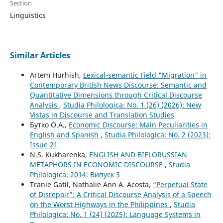
Section
Linguistics
Similar Articles
Artem Hurhish,
Lexical-semantic Field "Migration" in
Contemporary British News Discourse: Semantic and
Quantitative Dimensions through Critical Discourse
Analysis
,
Studia Philologica: No. 1 (26) (2026): New
Vistas in Discourse and Translation Studies
Бутко О.А.,
Economic Discourse: Main Peculiarities in
English and Spanish
,
Studia Philologica: No. 2 (2023):
Issue 21
N.S. Kukharenka,
ENGLISH AND BIELORUSSIAN
METAPHORS IN ECONOMIC DISCOURSE
,
Studia
Philologica: 2014: Випуск 3
Tranie Gatil, Nathalie Ann A. Acosta,
“Perpetual State
of Disrepair”: A Critical Discourse Analysis of a Speech
on the Worst Highways in the Philippines
,
Studia
Philologica: No. 1 (24) (2025): Language Systems in