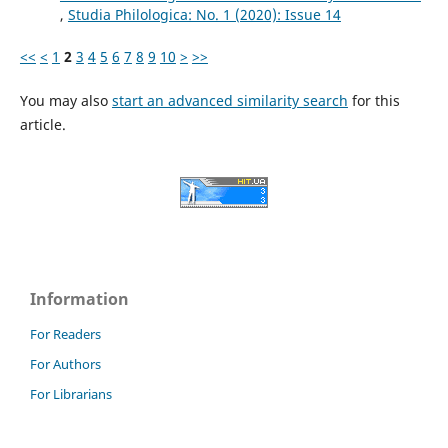
,
Studia Philologica: No. 1 (2020): Issue 14
<<
<
1
2
3
4
5
6
7
8
9
10
>
>>
You may also
start an advanced similarity search
for this
article.
Information
For Readers
For Authors
For Librarians