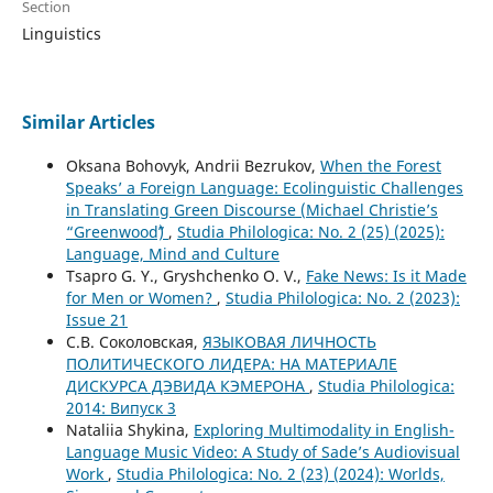
Section
Linguistics
Similar Articles
Oksana Bohovyk, Andrii Bezrukov,
When the Forest
ʻSpeaksʼ a Foreign Language: Ecolinguistic Challenges
in Translating Green Discourse (Michael Christie’s
“Greenwoodˮ)
,
Studia Philologica: No. 2 (25) (2025):
Language, Mind and Culture
Tsapro G. Y., Gryshchenko O. V.,
Fake News: Is it Made
for Men or Women?
,
Studia Philologica: No. 2 (2023):
Issue 21
С.В. Соколовская,
ЯЗЫКОВАЯ ЛИЧНОСТЬ
ПОЛИТИЧЕСКОГО ЛИДЕРА: НА МАТЕРИАЛЕ
ДИСКУРСА ДЭВИДА КЭМЕРОНА
,
Studia Philologica:
2014: Випуск 3
Nataliia Shykina,
Exploring Multimodality in English-
Language Music Video: A Study of Sade’s Audiovisual
Work
,
Studia Philologica: No. 2 (23) (2024): Worlds,