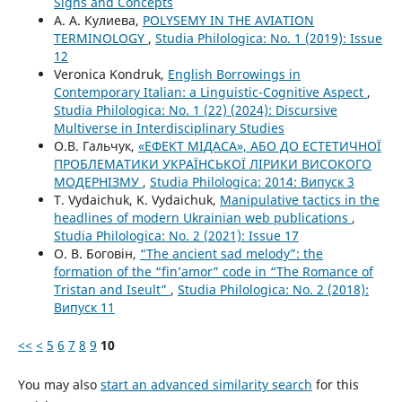
Signs and Concepts
А. А. Кулиева,
POLYSEMY IN THE AVIATION
TERMINOLOGY
,
Studia Philologica: No. 1 (2019): Issue
12
Veronica Kondruk,
English Borrowings in
Contemporary Italian: a Linguistic-Cognitive Aspect
,
Studia Philologica: No. 1 (22) (2024): Discursive
Multiverse in Interdisciplinary Studies
О.В. Гальчук,
«ЕФЕКТ МІДАСА», АБО ДО ЕСТЕТИЧНОЇ
ПРОБЛЕМАТИКИ УКРАЇНСЬКОЇ ЛІРИКИ ВИСОКОГО
МОДЕРНІЗМУ
,
Studia Philologica: 2014: Випуск 3
T. Vydaichuk, K. Vydaichuk,
Manipulative tactics in the
headlines of modern Ukrainian web publications
,
Studia Philologica: No. 2 (2021): Issue 17
О. В. Боговін,
“The ancient sad melody”: the
formation of the “fin’amor” code in “The Romance of
Tristan and Iseult”
,
Studia Philologica: No. 2 (2018):
Випуск 11
<<
<
5
6
7
8
9
10
You may also
start an advanced similarity search
for this