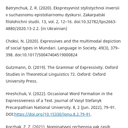
Batrynchuk, Z. R. (2020). Ekspresyvnist stylistychnoi inversii
v suchasnomu epistoliarnomu dyskursi. Zakarpatski
filolohichni studii. 13, vol. 2, 12–16. doi:10.32782/tps2663-
4880/2020.13-2.2. (in Ukrainian)
Choksi, N. (2020). Expressives and the multimodal depiction
of social types in Mundari. Language in Society. 49(3), 379–
398. doi:10.1017/S0047404519000824
Gutzmann, D. (2019). The Grammar of Expressivity. Oxford
Studies in Theoretical Linguistics 72. Oxford: Oxford
University Press.
Hreshchuk, V. (2022). Occasional Word Formation in the
Expressiveness of a Text. Journal of Vasyl Stefanyk
Precarpathian National University. 8, 2 (Jun. 2022), 79–91.
DOI:
https://doi.org/10.15330/jpnu.8.2.79-91
.
Korzhak, Z. Z. (2021). Nominatyvni rechennia yak zasib