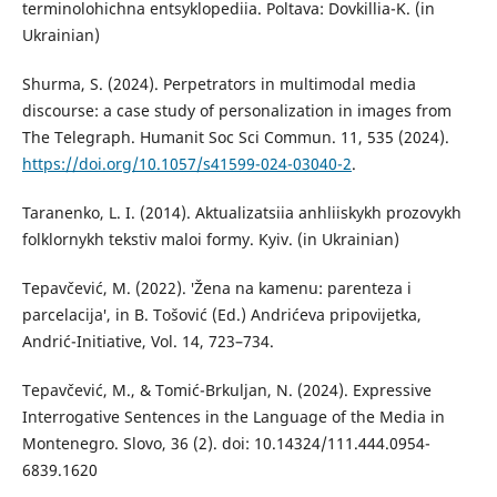
terminolohichna entsyklopediia. Poltava: Dovkillia-K. (in
Ukrainian)
Shurma, S. (2024). Perpetrators in multimodal media
discourse: a case study of personalization in images from
The Telegraph. Humanit Soc Sci Commun. 11, 535 (2024).
https://doi.org/10.1057/s41599-024-03040-2
.
Taranenko, L. I. (2014). Aktualizatsiia anhliiskykh prozovykh
folklornykh tekstiv maloi formy. Kyiv. (in Ukrainian)
Tepavčević, M. (2022). ′Žena na kamenu: parenteza i
parcelacija′, in B. Tošović (Ed.) Andrićeva pripovijetka,
Andrić-Initiative, Vol. 14, 723–734.
Tepavčević, M., & Tomić-Brkuljan, N. (2024). Expressive
Interrogative Sentences in the Language of the Media in
Montenegro. Slovo, 36 (2). doi: 10.14324/111.444.0954-
6839.1620