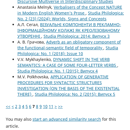
Discursive Multiverse in Interdisciplinary Studies
Anastasia Melnyk,
Verbalisers of the Concept NATURE
in Modern English Women’s Prose
,
Studia Philologica:
No. 2 (23) (2024): Worlds, Signs and Concepts
А.Л. Сегал,
ВІЗУАЛЬНІ КОМПОНЕНТИ В РЕКЛАМНО-
ІНФОРМАЦІЙНОМУ КОЛАЖІ ЯК КРЕОЛІЗОВАНОМУ
УТВОРЕННІ
,
Studia Philologica: 2014: Випуск 3
А. В. Грачова,
Adverb as an obligatory component of
the functional-semantic field of temporality
,
Studia
Philologica: No. 1 (2018): Issue 10
V.V. Mykhaylenko,
DYNAMIC SHIFT IN THE VERB
SEMANTICS: A CASE OF SOME FOUR-LETTER VERBS
,
Studia Philologica: No. 1 (2015): Випуск 4
M.V. Polkhovska,
APPLICATION OF GENERATIVE
PROCEDURES FOR SYNTACTIC STRUCTURES
INVESTIGATION (ON THE BASIS OF THE EXISTENTIAL
THERE)
,
Studia Philologica: No. 2 (2015): Випуск 5
<<
<
2
3
4
5
6
7
8
9
10
11
>
>>
You may also
start an advanced similarity search
for this
article.