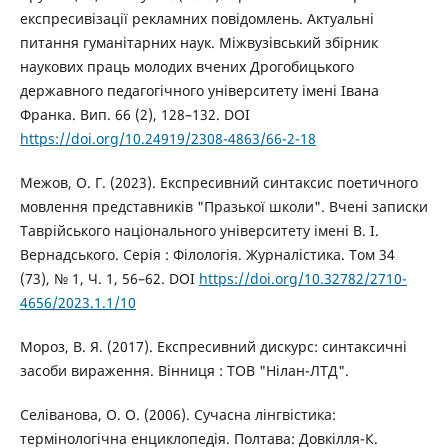
експресивізації рекламних повідомлень. Актуальнi
питання гуманiтарних наук. Міжвузівський збірник
наукових праць молодих вчених Дрогобицького
державного педагогічного університету імені Івана
Франка. Вип. 66 (2), 128–132. DOI
https://doi.org/10.24919/2308-4863/66-2-18
Межов, О. Г. (2023). Експресивний синтаксис поетичного
мовлення представників "Празької школи". Вчені записки
Таврійського національного університету імені В. І.
Вернадського. Серія : Філологія. Журналістика. Том 34
(73), № 1, Ч. 1, 56–62. DOI
https://doi.org/10.32782/2710-
4656/2023.1.1/10
Мороз, В. Я. (2017). Експресивний дискурс: синтаксичні
засоби вираження. Вінниця : ТОВ "Нілан-ЛТД".
Селіванова, О. О. (2006). Сучасна лінгвістика:
термінологічна енциклопедія. Полтава: Довкілля-К.