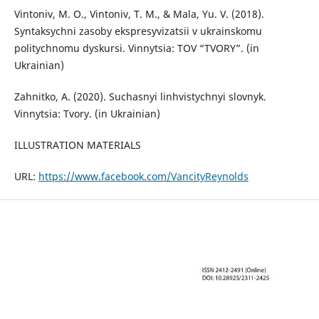
Vintoniv, M. O., Vintoniv, T. M., & Mala, Yu. V. (2018).
Syntaksychni zasoby ekspresyvizatsii v ukrainskomu
politychnomu dyskursi. Vinnytsia: TOV “TVORY”. (in
Ukrainian)
Zahnitko, A. (2020). Suchasnyi linhvistychnyi slovnyk.
Vinnytsia: Tvory. (in Ukrainian)
ILLUSTRATION MATERIALS
URL:
https://www.facebook.com/VancityReynolds