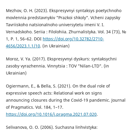
Mezhov, O. H. (2023). Ekspresyvnyi syntaksys poetychnoho
movlennia predstavnykiv "Prazkoi shkoly". Vcheni zapysky
Tavriiskoho natsionalnoho universytetu imeni V. I.
Vernadskoho. Seriia : Filolohiia. Zhurnalistyka. Vol. 34 (73), №
1, P. 1, 56–62. DOI
https://doi.org/10.32782/2710-
4656/2023.1.1/10
. (in Ukrainian)
Moroz, V. Ya. (2017). Ekspresyvnyi dyskurs: syntaksychni
zasoby vyrazhennia. Vinnytsia : TOV "Nilan-LTD". (in
Ukrainian)
Ogiermann, E., & Bella, S. (2021). On the dual role of
expressive speech acts: Relational work on signs
announcing closures during the Covid-19 pandemic. Journal
of Pragmatics. Vol. 184, 1–17.
https://doi.org/10.1016/j.pragma.2021.07.020
.
Selivanova, O. O. (2006). Suchasna linhvistyka: