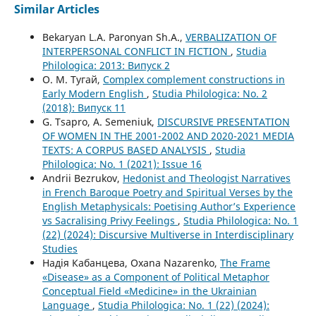
Similar Articles
Bekaryan L.A. Paronyan Sh.A.,
VERBALIZATION OF
INTERPERSONAL CONFLICT IN FICTION
,
Studia
Philologica: 2013: Випуск 2
О. М. Тугай,
Complex complement constructions in
Early Modern English
,
Studia Philologica: No. 2
(2018): Випуск 11
G. Tsapro, A. Semeniuk,
DISCURSIVE PRESENTATION
OF WOMEN IN THE 2001-2002 AND 2020-2021 MEDIA
TEXTS: A CORPUS BASED ANALYSIS
,
Studia
Philologica: No. 1 (2021): Issue 16
Andrii Bezrukov,
Hedonist and Theologist Narratives
in French Baroque Poetry and Spiritual Verses by the
English Metaphysicals: Poetising Author’s Experience
vs Sacralising Privy Feelings
,
Studia Philologica: No. 1
(22) (2024): Discursive Multiverse in Interdisciplinary
Studies
Надія Кабанцева, Oxana Nazarenko,
The Frame
«Disease» as a Component of Political Metaphor
Conceptual Field «Medicine» in the Ukrainian
Language
,
Studia Philologica: No. 1 (22) (2024):