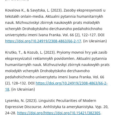
Kovalova K., & Savytska, L. (2023). Zasoby ekspresyvnosti u
tekstakh onlain-media. Aktualni pytannia humanitarnykh
nauk. Mizhvuzivskyi zbirnyk naukovykh prats molodykh
vchenykh Drohobytskoho derzhavnoho pedahohichnoho
universytetu imeni Ivana Franka. Vol. 66 (2), 122–127. DOI
https://doi.org/10.24919/2308-4863/66-2-17
. (in Ukrainian)
Krutko, T., & Kozub, L. (2023). Pryiomy movnoi hry yak zasib
ekspresyvizatsii reklamnykh povidomlen. Aktualni pytannia
humanitarnykh nauk. Mizhvuzivskyi zbirnyk naukovykh prats
molodykh vchenykh Drohobytskoho derzhavnoho
pedahohichnoho universytetu imeni Ivana Franka. Vol. 66
(2), 128–132. DOI
https://doi.org/10.24919/2308-4863/66-2-
18
. (in Ukrainian)
Lysenko, N. (2023). Linguistic Peculiarities of Modern
Expressive Discourse. Anhlistyka ta amerykanistyka. Vyp. 20,
24–28.
https://doi.org/https://doi.org/10.15421/382305
.