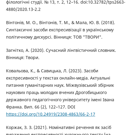
філологічні студії. № 13, т. 2, 12–16. doi:10.32782/tps2663-
4880/2020.13-2.2
Вінтонів, М. О., Вінтонів, Т. М., & Мала, Ю. В. (2018).
Синтаксичні засоби експресивізації в українському
політичному дискурсі. Вінниця: ТОВ "ТВОРИ".
Загнітко, А. (2020). Сучасний лінгвістичний словник.
Вінниця: Твори.
Ковальова, К., & Савицька, Л. (2023). Засоби
експресивності у текстах онлайн-медіа. Актуальнi
питання гуманiтарних наук. Міжвузівський збірник
наукових праць молодих вчених Дрогобицького
державного педагогічного університету імені Івана
Франка. Вип. 66 (2), 122–127. DOI
https://doi.org/10.24919/2308-4863/66-2-17
Коржак, З. З. (2021). Номінативні речення як засіб
вираження експресивності художнього тексту (на