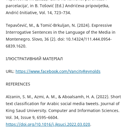
parcelacija′, in B. Tošović (Ed.) Andrićeva pripovijetka,
Andrić-Initiative, Vol. 14, 723–734.
Tepavčević, M., & Tomić-Brkuljan, N. (2024). Expressive
Interrogative Sentences in the Language of the Media in
Montenegro. Slovo, 36 (2). doi: 10.14324/111.444.0954-
6839.1620.
ІЛЮСТРАТИВНИЙ МАТЕРІАЛ
URL:
https://www.facebook.com/VancityReynolds
REFERENCES
Alzanin, S. M., Azmi, A. M., & Aboalsamh, H. A. (2022). Short
text classification for Arabic social media tweets. Journal of
King Saud University. Computer and Information Sciences.
Vol. 34, Issue 9, 6595–6604.
https://doi.org/10.1016/j.jksuci.2022.03.020
.