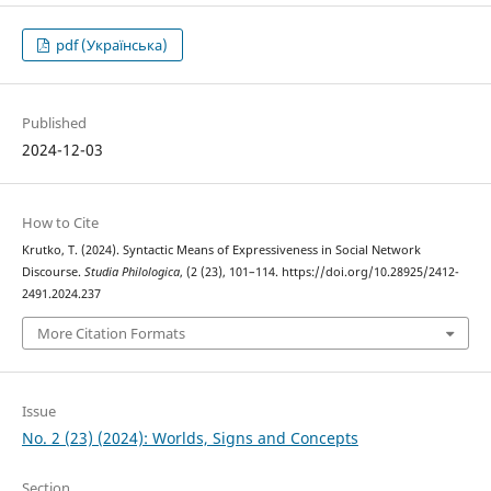
pdf (Українська)
Published
2024-12-03
How to Cite
Krutko, T. (2024). Syntactic Means of Expressiveness in Social Network
Discourse.
Studia Philologica
, (2 (23), 101–114. https://doi.org/10.28925/2412-
2491.2024.237
More Citation Formats
Issue
No. 2 (23) (2024): Worlds, Signs and Concepts
Section