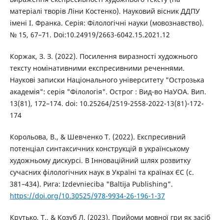
матеріалі творів Ліни Костенко). Науковий вісник ДДПУ
імені І. Франка. Серія: Філологічні науки (мовознавство).
№ 15, 67–71. Doi:10.24919/2663-6042.15.2021.12
Коржак, З. З. (2022). Посилення виразності художнього
тексту номінативними експресивними реченнями.
Наукові записки Національного університету "Острозька
академія": серія "Філологія". Острог : Вид-во НаУОА. Вип.
13(81), 172–174. doi: 10.25264/2519-2558-2022-13(81)-172-
174
Корольова, В., & Шевченко Т. (2022). Експресивний
потенціал синтаксичних конструкцій в українському
художньому дискурсі. В Інноваційний шлях розвитку
сучасних філологічних наук в Україні та країнах ЄС (с.
381–434). Рига: Izdevnieciba "Baltija Publishing".
https://doi.org/10.30525/978-9934-26-196-1-37
Крутько, Т., & Козуб Л. (2023). Прийоми мовної гри як засіб