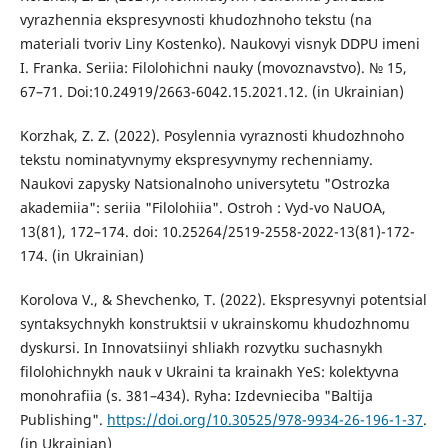
vyrazhennia ekspresyvnosti khudozhnoho tekstu (na
materiali tvoriv Liny Kostenko). Naukovyi visnyk DDPU imeni
I. Franka. Seriia: Filolohichni nauky (movoznavstvo). № 15,
67–71. Doi:10.24919/2663-6042.15.2021.12. (in Ukrainian)
Korzhak, Z. Z. (2022). Posylennia vyraznosti khudozhnoho
tekstu nominatyvnymy ekspresyvnymy rechenniamy.
Naukovi zapysky Natsionalnoho universytetu "Ostrozka
akademiia": seriia "Filolohiia". Ostroh : Vyd-vo NaUOA,
13(81), 172–174. doi: 10.25264/2519-2558-2022-13(81)-172-
174. (in Ukrainian)
Korolova V., & Shevchenko, T. (2022). Ekspresyvnyi potentsial
syntaksychnykh konstruktsii v ukrainskomu khudozhnomu
dyskursi. In Innovatsiinyi shliakh rozvytku suchasnykh
filolohichnykh nauk v Ukraini ta krainakh YeS: kolektyvna
monohrafiia (s. 381–434). Ryha: Izdevnieciba "Baltija
Publishing".
https://doi.org/10.30525/978-9934-26-196-1-37
.
(in Ukrainian)