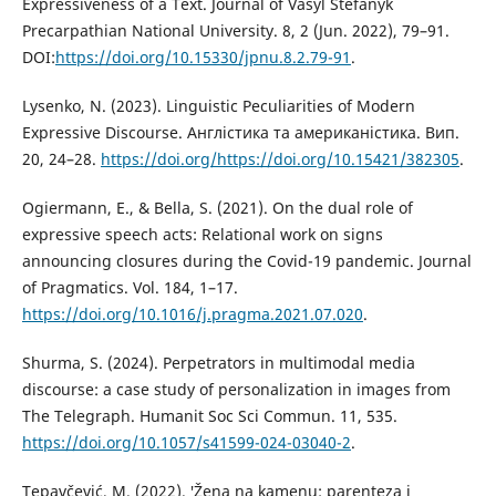
Expressiveness of a Text. Journal of Vasyl Stefanyk
Precarpathian National University. 8, 2 (Jun. 2022), 79–91.
DOI:
https://doi.org/10.15330/jpnu.8.2.79-91
.
Lysenko, N. (2023). Linguistic Peculiarities of Modern
Expressive Discourse. Англістика та американістика. Вип.
20, 24–28.
https://doi.org/https://doi.org/10.15421/382305
.
Ogiermann, E., & Bella, S. (2021). On the dual role of
expressive speech acts: Relational work on signs
announcing closures during the Covid-19 pandemic. Journal
of Pragmatics. Vol. 184, 1–17.
https://doi.org/10.1016/j.pragma.2021.07.020
.
Shurma, S. (2024). Perpetrators in multimodal media
discourse: a case study of personalization in images from
The Telegraph. Humanit Soc Sci Commun. 11, 535.
https://doi.org/10.1057/s41599-024-03040-2
.
Tepavčević, M. (2022). ′Žena na kamenu: parenteza i