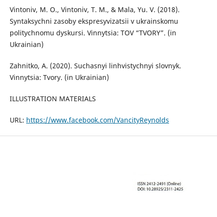
Vintoniv, M. O., Vintoniv, T. M., & Mala, Yu. V. (2018).
Syntaksychni zasoby ekspresyvizatsii v ukrainskomu
politychnomu dyskursi. Vinnytsia: TOV “TVORY”. (in
Ukrainian)
Zahnitko, A. (2020). Suchasnyi linhvistychnyi slovnyk.
Vinnytsia: Tvory. (in Ukrainian)
ILLUSTRATION MATERIALS
URL:
https://www.facebook.com/VancityReynolds