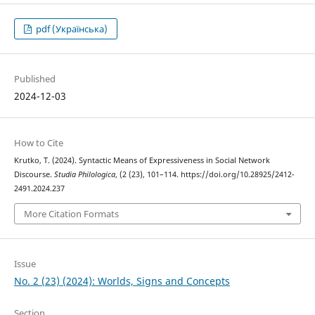
pdf (Українська)
Published
2024-12-03
How to Cite
Krutko, T. (2024). Syntactic Means of Expressiveness in Social Network
Discourse.
Studia Philologica
, (2 (23), 101–114. https://doi.org/10.28925/2412-
2491.2024.237
More Citation Formats
Issue
No. 2 (23) (2024): Worlds, Signs and Concepts
Section