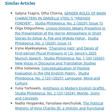
Similar Articles
Galyna Tsapro, Olha Chorna,
GENDER ROLES OF MAIN
CHARACTERS IN DANIELLE STEEL’S “FRIENDS
FOREVER”
,
Studia Philologica: No. 2 (2020): Issue 15
Olga Dolgusheva,
Linguo-Stylistic Means Prevailing in
the Presentation of the Horror Atmosphere in Short
Stories by Edgar A. Poe and Mykola Hohol
,
Studia
Philologica: No. 2 (2020): Issue 15
Iryna Alyeksyeyeva,
‘Changing Hats’ and Deixis of
First-person Plural Pronouns in J.D. Vance’s 2025
Munich Speech
,
Studia Philologica: No. 1 (26) (2026):
New Vistas in Discourse and Translation Studies
Olha Soloviova,
Conceptualization of Positive
Evaluation in the Old English Poetry
,
Studia
Philologica: No. 2 (25) (2025): Language, Mind and
Culture
Yulia Torhovets,
Antithesis in Modern English Graffiti
,
Studia Philologica: No. 2 (23) (2024): Worlds, Signs
and Concepts
Nadia Yesypenko, Yaroslava Vanchuliak,
The Political
Rhetoric of King Charles III: a Stylistic and Functional