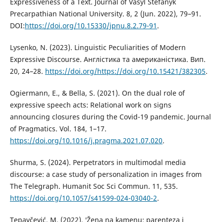
Expressiveness of a Text. Journal of Vasyl Stefanyk
Precarpathian National University. 8, 2 (Jun. 2022), 79–91.
DOI:
https://doi.org/10.15330/jpnu.8.2.79-91
.
Lysenko, N. (2023). Linguistic Peculiarities of Modern
Expressive Discourse. Англістика та американістика. Вип.
20, 24–28.
https://doi.org/https://doi.org/10.15421/382305
.
Ogiermann, E., & Bella, S. (2021). On the dual role of
expressive speech acts: Relational work on signs
announcing closures during the Covid-19 pandemic. Journal
of Pragmatics. Vol. 184, 1–17.
https://doi.org/10.1016/j.pragma.2021.07.020
.
Shurma, S. (2024). Perpetrators in multimodal media
discourse: a case study of personalization in images from
The Telegraph. Humanit Soc Sci Commun. 11, 535.
https://doi.org/10.1057/s41599-024-03040-2
.
Tepavčević, M. (2022). ′Žena na kamenu: parenteza i