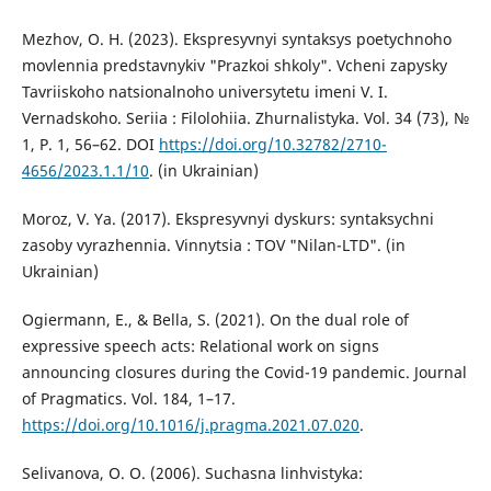
Mezhov, O. H. (2023). Ekspresyvnyi syntaksys poetychnoho
movlennia predstavnykiv "Prazkoi shkoly". Vcheni zapysky
Tavriiskoho natsionalnoho universytetu imeni V. I.
Vernadskoho. Seriia : Filolohiia. Zhurnalistyka. Vol. 34 (73), №
1, P. 1, 56–62. DOI
https://doi.org/10.32782/2710-
4656/2023.1.1/10
. (in Ukrainian)
Moroz, V. Ya. (2017). Ekspresyvnyi dyskurs: syntaksychni
zasoby vyrazhennia. Vinnytsia : TOV "Nilan-LTD". (in
Ukrainian)
Ogiermann, E., & Bella, S. (2021). On the dual role of
expressive speech acts: Relational work on signs
announcing closures during the Covid-19 pandemic. Journal
of Pragmatics. Vol. 184, 1–17.
https://doi.org/10.1016/j.pragma.2021.07.020
.
Selivanova, O. O. (2006). Suchasna linhvistyka: