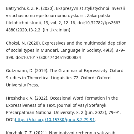
Batrynchuk, Z. R. (2020). Ekspresyvnist stylistychnoi inversii
v suchasnomu epistoliarnomu dyskursi. Zakarpatski
filolohichni studii. 13, vol. 2, 12–16. doi:10.32782/tps2663-
4880/2020.13-2.2. (in Ukrainian)
Choksi, N. (2020). Expressives and the multimodal depiction
of social types in Mundari. Language in Society. 49(3), 379–
398. doi:10.1017/S0047404519000824
Gutzmann, D. (2019). The Grammar of Expressivity. Oxford
Studies in Theoretical Linguistics 72. Oxford: Oxford
University Press.
Hreshchuk, V. (2022). Occasional Word Formation in the
Expressiveness of a Text. Journal of Vasyl Stefanyk
Precarpathian National University. 8, 2 (Jun. 2022), 79–91.
DOI:
https://doi.org/10.15330/jpnu.8.2.79-91
.
Korzhak, Z. Z. (2021). Nominatyvni rechennia yak zasib