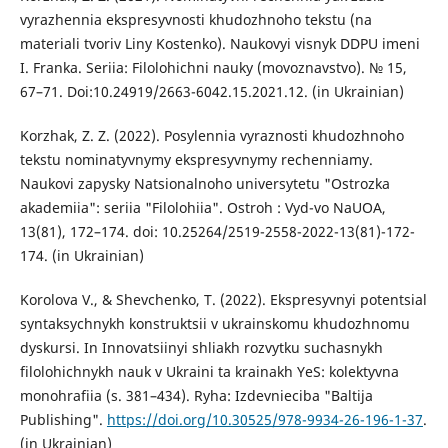
vyrazhennia ekspresyvnosti khudozhnoho tekstu (na
materiali tvoriv Liny Kostenko). Naukovyi visnyk DDPU imeni
I. Franka. Seriia: Filolohichni nauky (movoznavstvo). № 15,
67–71. Doi:10.24919/2663-6042.15.2021.12. (in Ukrainian)
Korzhak, Z. Z. (2022). Posylennia vyraznosti khudozhnoho
tekstu nominatyvnymy ekspresyvnymy rechenniamy.
Naukovi zapysky Natsionalnoho universytetu "Ostrozka
akademiia": seriia "Filolohiia". Ostroh : Vyd-vo NaUOA,
13(81), 172–174. doi: 10.25264/2519-2558-2022-13(81)-172-
174. (in Ukrainian)
Korolova V., & Shevchenko, T. (2022). Ekspresyvnyi potentsial
syntaksychnykh konstruktsii v ukrainskomu khudozhnomu
dyskursi. In Innovatsiinyi shliakh rozvytku suchasnykh
filolohichnykh nauk v Ukraini ta krainakh YeS: kolektyvna
monohrafiia (s. 381–434). Ryha: Izdevnieciba "Baltija
Publishing".
https://doi.org/10.30525/978-9934-26-196-1-37
.
(in Ukrainian)