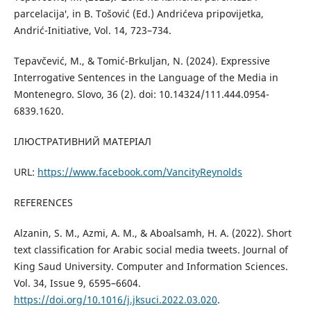
parcelacija′, in B. Tošović (Ed.) Andrićeva pripovijetka,
Andrić-Initiative, Vol. 14, 723–734.
Tepavčević, M., & Tomić-Brkuljan, N. (2024). Expressive
Interrogative Sentences in the Language of the Media in
Montenegro. Slovo, 36 (2). doi: 10.14324/111.444.0954-
6839.1620.
ІЛЮСТРАТИВНИЙ МАТЕРІАЛ
URL:
https://www.facebook.com/VancityReynolds
REFERENCES
Alzanin, S. M., Azmi, A. M., & Aboalsamh, H. A. (2022). Short
text classification for Arabic social media tweets. Journal of
King Saud University. Computer and Information Sciences.
Vol. 34, Issue 9, 6595–6604.
https://doi.org/10.1016/j.jksuci.2022.03.020
.