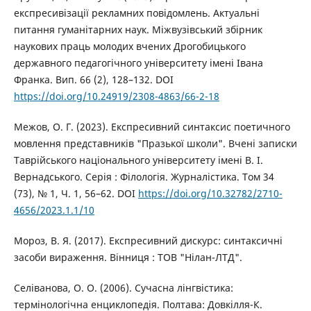
експресивізації рекламних повідомлень. Актуальнi
питання гуманiтарних наук. Міжвузівський збірник
наукових праць молодих вчених Дрогобицького
державного педагогічного університету імені Івана
Франка. Вип. 66 (2), 128–132. DOI
https://doi.org/10.24919/2308-4863/66-2-18
Межов, О. Г. (2023). Експресивний синтаксис поетичного
мовлення представників "Празької школи". Вчені записки
Таврійського національного університету імені В. І.
Вернадського. Серія : Філологія. Журналістика. Том 34
(73), № 1, Ч. 1, 56–62. DOI
https://doi.org/10.32782/2710-
4656/2023.1.1/10
Мороз, В. Я. (2017). Експресивний дискурс: синтаксичні
засоби вираження. Вінниця : ТОВ "Нілан-ЛТД".
Селіванова, О. О. (2006). Сучасна лінгвістика:
термінологічна енциклопедія. Полтава: Довкілля-К.