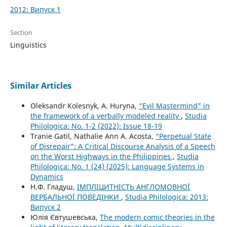
2012: Випуск 1
Section
Linguistics
Similar Articles
Oleksandr Kolesnyk, A. Huryna,
“Evil Mastermind” in
the framework of a verbally modeled reality
,
Studia
Philologica: No. 1-2 (2022): Issue 18-19
Tranie Gatil, Nathalie Ann A. Acosta,
“Perpetual State
of Disrepair”: A Critical Discourse Analysis of a Speech
on the Worst Highways in the Philippines
,
Studia
Philologica: No. 1 (24) (2025): Language Systems in
Dynamics
Н.Ф. Гладуш,
ІМПЛІЦИТНІСТЬ АНГЛОМОВНОЇ
ВЕРБАЛЬНОЇ ПОВЕДІНКИ
,
Studia Philologica: 2013:
Випуск 2
Юлія Євтушевська,
The modern comic theories in the