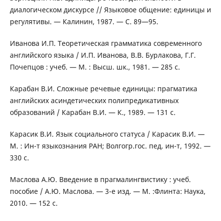
диалогическом дискурсе // Языковое общение: единицы и
регулятивы. — Калинин, 1987. — С. 89—95.
Иванова И.П. Теоретическая грамматика современного
английского языка / И.П. Иванова, В.В. Бурлакова, Г.Г.
Почепцов : учеб. — М. : Высш. шк., 1981. — 285 с.
Карабан В.И. Сложные речевые единицы: прагматика
английских асиндетических полипредикативных
образований / Карабан В.И. — К., 1989. — 131 с.
Карасик В.И. Язык социального статуса / Карасик В.И. —
М. : Ин-т языкознания РАН; Волгогр.гос. пед. ин-т, 1992. —
330 с.
Маслова А.Ю. Введение в прагмалингвистику : учеб.
пособие / А.Ю. Маслова. — 3-е изд. — М. :Флинта: Наука,
2010. — 152 с.