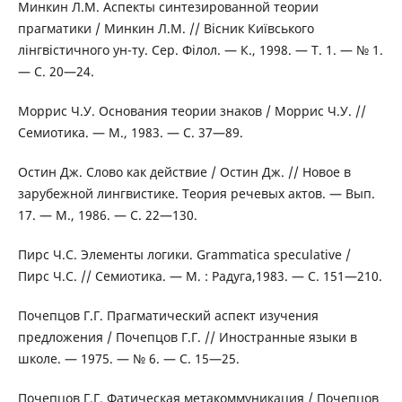
Минкин Л.М. Аспекты синтезированной теории
прагматики / Минкин Л.М. // Вісник Київського
лінгвістичного ун-ту. Сер. Філол. — К., 1998. — Т. 1. — № 1.
— С. 20—24.
Моррис Ч.У. Основания теории знаков / Моррис Ч.У. //
Семиотика. — М., 1983. — С. 37—89.
Остин Дж. Слово как действие / Остин Дж. // Новое в
зарубежной лингвистике. Теория речевых актов. — Вып.
17. — М., 1986. — С. 22—130.
Пирс Ч.С. Элементы логики. Grammatica speculative /
Пирс Ч.С. // Семиотика. — М. : Радуга,1983. — С. 151—210.
Почепцов Г.Г. Прагматический аспект изучения
предложения / Почепцов Г.Г. // Иностранные языки в
школе. — 1975. — № 6. — С. 15—25.
Почепцов Г.Г. Фатическая метакоммуникация / Почепцов