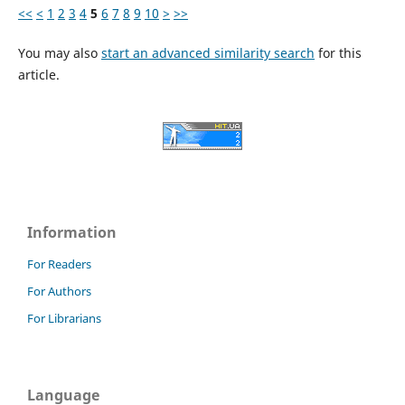
<<
<
1
2
3
4
5
6
7
8
9
10
>
>>
You may also
start an advanced similarity search
for this
article.
Information
For Readers
For Authors
For Librarians
Language