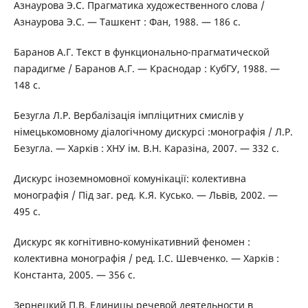
Азнаурова Э.С. Прагматика художественного слова /
Азнаурова Э.С. — Ташкент : Фан, 1988. — 186 с.
Баранов А.Г. Текст в функционально-прагматической
парадигме / Баранов А.Г. — Краснодар : КубГУ, 1988. —
148 с.
Безугла Л.Р. Вербалізація імпліцитних смислів у
німецькомовному діалогічному дискурсі :монографія / Л.Р.
Безугла. — Харків : ХНУ ім. В.Н. Каразіна, 2007. — 332 с.
Дискурс іноземномовної комунікації: колективна
монографія / Під заг. ред. К.Я. Кусько. — Львів, 2002. —
495 с.
Дискурс як когнітивно-комунікативний феномен :
колективна монографія / ред. І.С. Шевченко. — Харків :
Константа, 2005. — 356 с.
Зернецкий П.В. Единицы речевой деятельности в