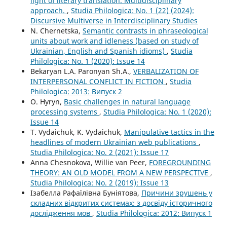
light of literary translation. Multidisciplinary
approach.
,
Studia Philologica: No. 1 (22) (2024):
Discursive Multiverse in Interdisciplinary Studies
N. Chernetska,
Semantic contrasts in phraseological
units about work and idleness (based on study of
Ukrainian, English and Spanish idioms)
,
Studia
Philologica: No. 1 (2020): Issue 14
Bekaryan L.A. Paronyan Sh.A.,
VERBALIZATION OF
INTERPERSONAL CONFLICT IN FICTION
,
Studia
Philologica: 2013: Випуск 2
O. Hyryn,
Basic challenges in natural language
processing systems
,
Studia Philologica: No. 1 (2020):
Issue 14
T. Vydaichuk, K. Vydaichuk,
Manipulative tactics in the
headlines of modern Ukrainian web publications
,
Studia Philologica: No. 2 (2021): Issue 17
Anna Chesnokova, Willie van Peer,
FOREGROUNDING
THEORY: AN OLD MODEL FROM A NEW PERSPECTIVE
,
Studia Philologica: No. 2 (2019): Issue 13
Ізабелла Рафаїлівна Буніятова,
Причини зрушень у
складних відкритих системах: з досвіду історичного
дослідження мов
,
Studia Philologica: 2012: Випуск 1