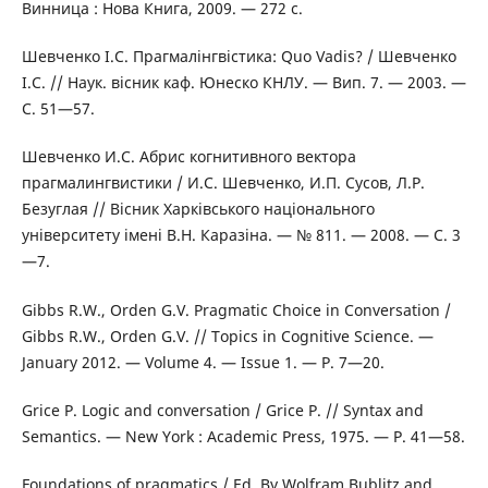
Винница : Нова Книга, 2009. — 272 с.
Шевченко І.С. Прагмалінгвістика: Quo Vadis? / Шевченко
І.С. // Наук. вісник каф. Юнеско КНЛУ. — Вип. 7. — 2003. —
С. 51—57.
Шевченко И.С. Абрис когнитивного вектора
прагмалингвистики / И.С. Шевченко, И.П. Сусов, Л.Р.
Безуглая // Вісник Харківського національного
університету імені В.Н. Каразіна. — № 811. — 2008. — С. 3
—7.
Gibbs R.W., Orden G.V. Pragmatic Choice in Conversation /
Gibbs R.W., Orden G.V. // Topics in Cognitive Science. —
January 2012. — Volume 4. — Issue 1. — P. 7—20.
Grice P. Logic and conversation / Grice P. // Syntax and
Semantics. — New York : Academic Press, 1975. — P. 41—58.
Foundations of pragmatics / Ed. By Wolfram Bublitz and