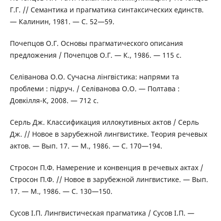
Г.Г. // Семантика и прагматика синтаксических единств.
— Калинин, 1981. — С. 52—59.
Почепцов О.Г. Основы прагматического описания
предложения / Почепцов О.Г. — К., 1986. — 115 с.
Селіванова О.О. Сучасна лінгвістика: напрями та
проблеми : підруч. / Селіванова О.О. — Полтава :
Довкілля-К, 2008. — 712 с.
Серль Дж. Классификация иллокутивных актов / Серль
Дж. // Новое в зарубежной лингвистике. Теория речевых
актов. — Вып. 17. — М., 1986. — С. 170—194.
Стросон П.Ф. Намерение и конвенция в речевых актах /
Стросон П.Ф. // Новое в зарубежной лингвистике. — Вып.
17. — М., 1986. — С. 130—150.
Сусов І.П. Лингвистическая прагматика / Сусов І.П. —