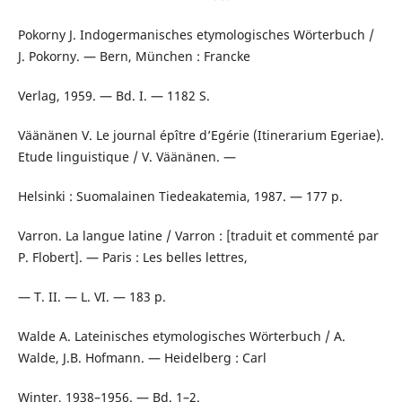
Pokorny J. Indogermanisches etymologisches Wörterbuch /
J. Pokorny. — Bern, München : Francke
Verlag, 1959. — Bd. I. — 1182 S.
Väänänen V. Le journal épître d’Egérie (Itinerarium Egeriae).
Etude linguistique / V. Väänänen. —
Helsinki : Suomalainen Tiedeakatemia, 1987. — 177 p.
Varron. La langue latine / Varron : [traduit et commenté par
P. Flobert]. — Paris : Les belles lettres,
— T. II. — L. VI. — 183 p.
Walde A. Lateinisches etymologisches Wörterbuch / A.
Walde, J.B. Hofmann. — Heidelberg : Carl
Winter, 1938–1956. — Bd. 1–2.