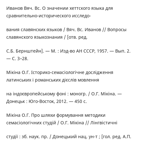
Иванов Вяч. Вс. О значении хеттского языка для
сравнительно-исторического исследо-
вания славянских языков / Вяч. Вс. Иванов // Вопросы
славянского языкознания / [отв. ред.
С.Б. Бернштейн]. — М. : Изд-во АН СССР, 1957. — Вып. 2.
— С. 3–28.
Мікіна О.Г. Історико-семасіологічне дослідження
латинських і романських дієслів мовлення
на індоєвропейському фоні : моногр. / О.Г. Мікіна. —
Донецьк : Юго-Восток, 2012. — 450 с.
Мікіна О.Г. Про шляхи формування методики
семасіологічних студій / О.Г. Мікіна // Лінгвістичні
студії : зб. наук. пр. / Донецький нац. ун-т ; [гол. ред. А.П.