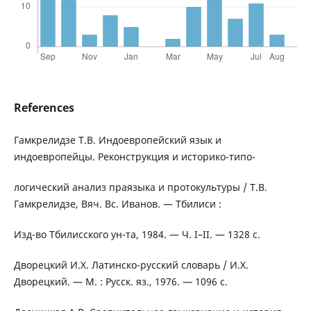
References
Гамкрелидзе Т.В. Индоевропейский язык и
индоевропейцы. Реконструкция и историко-типо-
логический анализ праязыка и протокультуры / Т.В.
Гамкрелидзе, Вяч. Вс. Иванов. — Тбилиси :
Изд-во Тбилисского ун-та, 1984. — Ч. І–II. — 1328 с.
Дворецкий И.Х. Латинско-русский словарь / И.Х.
Дворецкий. — М. : Русск. яз., 1976. — 1096 с.