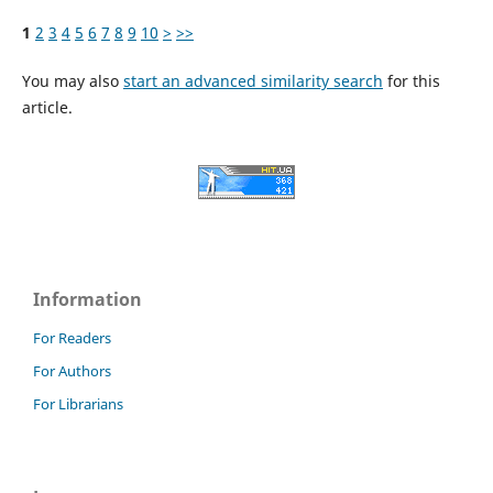
1
2
3
4
5
6
7
8
9
10
>
>>
You may also
start an advanced similarity search
for this
article.
Information
For Readers
For Authors
For Librarians