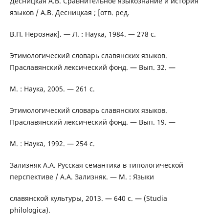
Десницкая А.В. Сравнительное языкознание и история
языков / А.В. Десницкая ; [отв. ред.
В.П. Нерознак]. — Л. : Наука, 1984. — 278 с.
Этимологический словарь славянских языков.
Праславянский лексический фонд. — Вып. 32. —
М. : Наука, 2005. — 261 с.
Этимологический словарь славянских языков.
Праславянский лексический фонд. — Вып. 19. —
М. : Наука, 1992. — 254 с.
Зализняк А.А. Русская семантика в типологической
перспективе / А.А. Зализняк. — М. : Языки
славянской культуры, 2013. — 640 с. — (Studia
philologica).