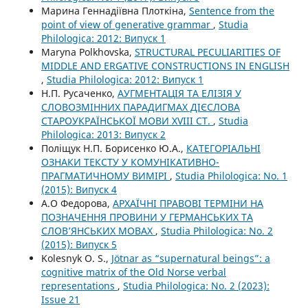
Марина Геннадіївна Плоткіна,
Sentence from the
point of view of generative grammar
,
Studia
Philologica: 2012: Випуск 1
Maryna Polkhovska,
STRUCTURAL PECULIARITIES OF
MIDDLE AND ERGATIVE CONSTRUCTIONS IN ENGLISH
,
Studia Philologica: 2012: Випуск 1
Н.П. Русаченко,
АУГМЕНТАЦІЯ ТА ЕЛІЗІЯ У
СЛОВОЗМІННИХ ПАРАДИГМАХ ДІЄСЛОВА
СТАРОУКРАЇНСЬКОЇ МОВИ XVIII СТ.
,
Studia
Philologica: 2013: Випуск 2
Поліщук Н.П. Борисенко Ю.А.,
КАТЕГОРІАЛЬНІ
ОЗНАКИ ТЕКСТУ У КОМУНІКАТИВНО-
ПРАГМАТИЧНОМУ ВИМІРІ
,
Studia Philologica: No. 1
(2015): Випуск 4
А.О Федорова,
АРХАЇЧНІ ПРАВОВІ ТЕРМІНИ НА
ПОЗНАЧЕННЯ ПРОВИНИ У ГЕРМАНСЬКИХ ТА
СЛОВ’ЯНСЬКИХ МОВАХ
,
Studia Philologica: No. 2
(2015): Випуск 5
Kolesnyk O. S.,
Jötnar as “supernatural beings”: a
cognitive matrix of the Old Norse verbal
representations
,
Studia Philologica: No. 2 (2023):
Issue 21