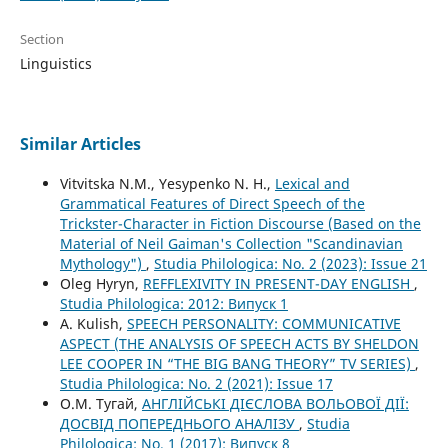
Section
Linguistics
Similar Articles
Vitvitska N.M., Yesypenko N. H.,
Lexical and
Grammatical Features of Direct Speech of the
Trickster-Character in Fiction Discourse (Based on the
Material of Neil Gaiman's Collection "Scandinavian
Mythology")
,
Studia Philologica: No. 2 (2023): Issue 21
Oleg Hyryn,
REFFLEXIVITY IN PRESENT-DAY ENGLISH
,
Studia Philologica: 2012: Випуск 1
A. Kulish,
SPEECH PERSONALITY: COMMUNICATIVE
ASPECT (THE ANALYSIS OF SPEECH ACTS BY SHELDON
LEE COOPER IN “THE BIG BANG THEORY” TV SERIES)
,
Studia Philologica: No. 2 (2021): Issue 17
О.М. Тугай,
АНГЛІЙСЬКІ ДІЄСЛОВА ВОЛЬОВОЇ ДІЇ:
ДОСВІД ПОПЕРЕДНЬОГО АНАЛІЗУ
,
Studia
Philologica: No. 1 (2017): Випуск 8