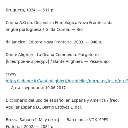
Bruguera, 1974. — 511 p.
Cunha A.G da. Dicionário Etimológico Nova Fronteira da
língua portuguesa / G. da Cunha. — Rio
de Janeiro : Editora Nova Fronteira, 2003. — 940 p.
Dante Alighieri. La Divina Commedia. Purgatorio
[Електронний ресурс] / Dante Alighieri. — Режим до-
ступу :
http://ladante.it/DanteAlighieri/hochfeiler/purgator/testo/pg1
— Дата звернення: 10.06.2017.
Diccionario del uso de español en España y America / [red.
Aguilar España D., Barrio Estévez L. del,
Brossa Sábada I. M. y otros]. — Barcelona : VOX, SPES
Editorial, 2002. — 2022 p.