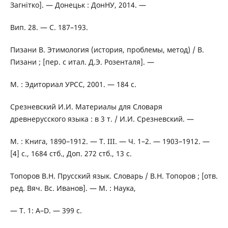
Загнітко]. — Донецьк : ДонНУ, 2014. —
Вип. 28. — С. 187–193.
Пизани В. Этимология (история, проблемы, метод) / В.
Пизани ; [пер. с итал. Д.Э. Розенталя]. —
М. : Эдиториал УРСС, 2001. — 184 с.
Срезневский И.И. Материалы для Словаря
древнерусского языка : в 3 т. / И.И. Срезневский. —
М. : Книга, 1890–1912. — Т. III. — Ч. 1–2. — 1903–1912. —
[4] с., 1684 стб., Доп. 272 стб., 13 с.
Топоров В.Н. Прусский язык. Словарь / В.Н. Топоров ; [отв.
ред. Вяч. Вс. Иванов]. — М. : Наука,
— Т. 1: A–D. — 399 с.