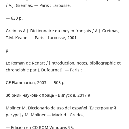
/ A.J. Greimas. — Paris : Larousse,
— 630 p.
Greimas A.J. Dictionnaire du moyen français / A.J. Greimas,
T.M. Keane. — Paris : Larousse, 2001. —
p.
Le Roman de Renart / [introduction, notes, bibliographie et
chronolohie par J. Dufournet]. — Paris :
GF Flammarion, 2003. — 505 p.
Збірник наукових праць • Випуск 8, 2017 9
Molіner M. Diccionario de uso del español [Електронний
ресурс] / М. Molіner — Madrid : Gredos,
— Edición en CD ROM Windows 95.