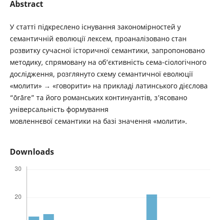
Abstract
У статті підкреслено існування закономірностей у
семантичній еволюції лексем, проаналізовано стан
розвитку сучасної історичної семантики, запропоновано
методику, спрямовану на об’єктивність сема-сіологічного
дослідження, розглянуто схему семантичної еволюції
«молити» → «говорити» на прикладі латинського дієслова
“ōrāre” та його романських континуантів, з’ясовано
універсальність формування
мовленнєвої семантики на базі значення «молити».
Downloads