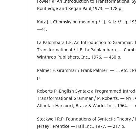
Fowler R. An Introduction to Transformational Syn
Routledge and Kegan Paul,1973. — 178 p.
Katz J.J. Chomsky on meaning / J.J. Katz // Lg. 1
—41.
La Palombara L.E. An Introduction to Grammar: Tr
Transformational / L.E. La Palolambara. — Camb
Winthrop Publishers, Inc., 1976. — 450 p.
Palmer F. Grammar / Frank Palmer. — L., etc. : P
p.
Roberts P. English Syntax: a Programmed Introd
Transformational Grammar / P. Roberts. — NY., 
Atlanta : Harcourt, Brace & World, Inc., 1964. — 
Stockwell R.P. Foundations of Syntactic Theory /
Jersey : Prentice — Hall Inc., 1977. — 217 p.