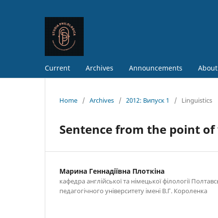
Current
Archives
Announcements
About
Home
/
Archives
/
2012: Випуск 1
/
Linguistics
Sentence from the point o
Марина Геннадіївна Плоткіна
кафедра англійської та німецької філології Полтав
педагогічного університету імені В.Г. Короленка