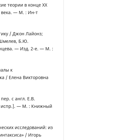
ие теории в конце ХХ
 века. — М. : Ин-т
тику / Джон Лайонз;
 Шмелев, Б.Ю.
нцева. — Изд. 2-е. — М. :
иалы к
а / Елена Викторовна
ер. с англ. Е.В.
, испр.]. — М. : Книжный
еских исследований: из
интаксиса» / Игорь