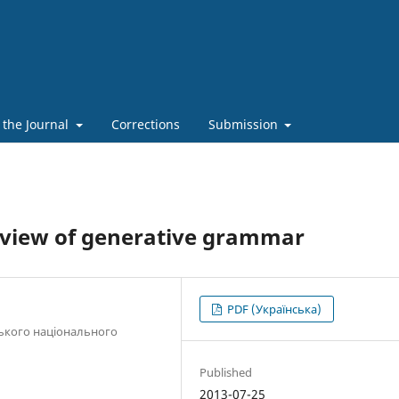
 the Journal
Corrections
Submission
f view of generative grammar
PDF (Українська)
ського національного
Published
2013-07-25