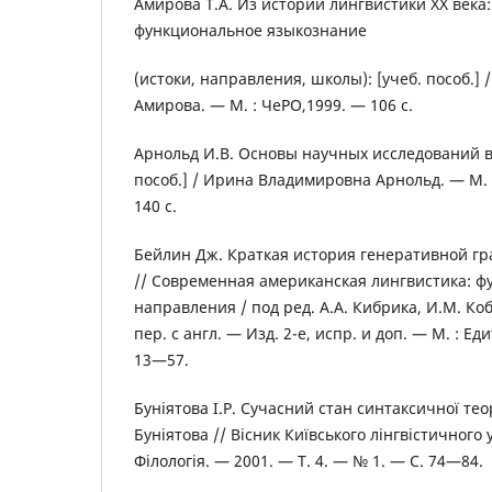
Амирова Т.А. Из истории лингвистики ХХ века:
функциональное языкознание
(истоки, направления, школы): [учеб. пособ.]
Амирова. — М. : ЧеРО,1999. — 106 с.
Арнольд И.В. Основы научных исследований в 
пособ.] / Ирина Владимировна Арнольд. — М.
140 с.
Бейлин Дж. Краткая история генеративной гр
// Современная американская лингвистика: 
направления / под ред. А.А. Кибрика, И.М. Ко
пер. с англ. — Изд. 2-е, испр. и доп. — М. : Ед
13—57.
Буніятова І.Р. Сучасний стан синтаксичної теор
Буніятова // Вісник Київського лінгвістичного 
Філологія. — 2001. — Т. 4. — № 1. — С. 74—84.