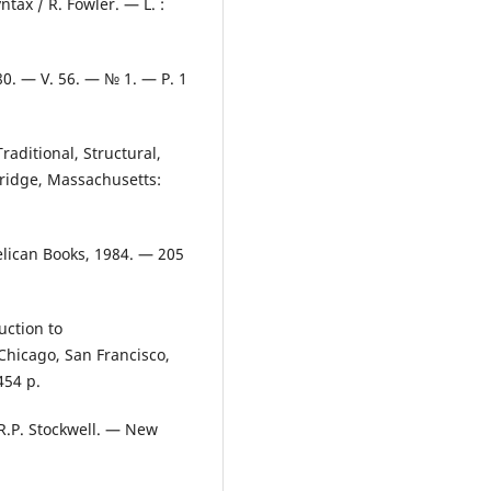
tax / R. Fowler. — L. :
980. — V. 56. — № 1. — P. 1
aditional, Structural,
ridge, Massachusetts:
elican Books, 1984. — 205
uction to
Chicago, San Francisco,
454 p.
 R.P. Stockwell. — New