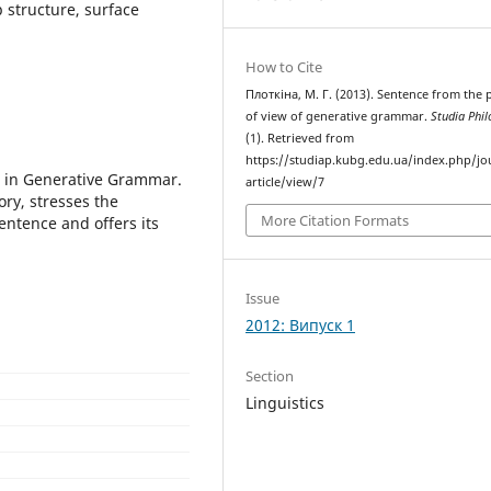
structure, surface
How to Cite
Плоткіна, М. Г. (2013). Sentence from the 
of view of generative grammar.
Studia Phil
(1). Retrieved from
https://studiap.kubg.edu.ua/index.php/jo
t in Generative Grammar.
article/view/7
ory, stresses the
More Citation Formats
entence and offers its
Issue
2012: Випуск 1
Section
Linguistics