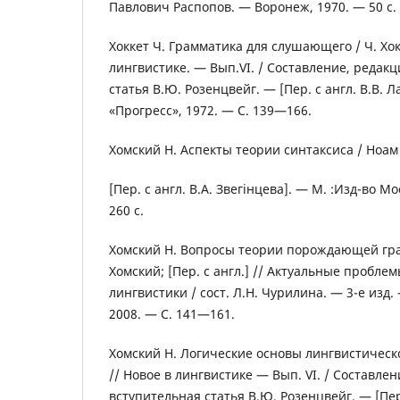
Павлович Распопов. — Воронеж, 1970. — 50 с.
Хоккет Ч. Грамматика для слушающего / Ч. Хок
лингвистике. — Вып.VI. / Составление, редак
статья В.Ю. Розенцвейг. — [Пер. с англ. В.В. Л
«Прогресс», 1972. — С. 139—166.
Хомский Н. Аспекты теории синтаксиса / Ноам
[Пер. с англ. В.А. Звегінцева]. — М. :Изд-во Мо
260 с.
Хомский Н. Вопросы теории порождающей гр
Хомский; [Пер. с англ.] // Актуальные пробл
лингвистики / сост. Л.Н. Чурилина. — 3-е изд.
2008. — С. 141—161.
Хомский Н. Логические основы лингвистическо
// Новое в лингвистике — Вып. VI. / Составлен
вступительная статья В.Ю. Розенцвейг. — [Пер.