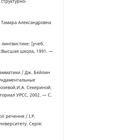
 структурно-
 / Тамара Александровна
лингвистике: [учеб.
 :Высшая школа, 1991. —
амматики / Дж. Бейлин
фундаментальные
бозевой,И.А. Секериной;
иториал УРСС, 2002. — С.
ії речення / І.Р.
університету. Серія: