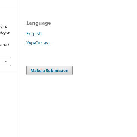
Language
point
ologica
,
English
Українська
urnal/
Make a Submission