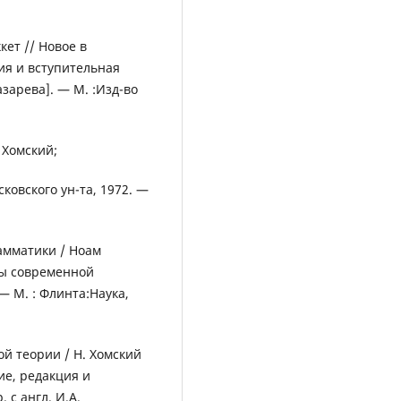
кет // Новое в
ция и вступительная
азарева]. — М. :Изд-во
 Хомский;
сковского ун-та, 1972. —
амматики / Ноам
емы современной
 — М. : Флинта:Наука,
й теории / Н. Хомский
ие, редакция и
 с англ. И.А.