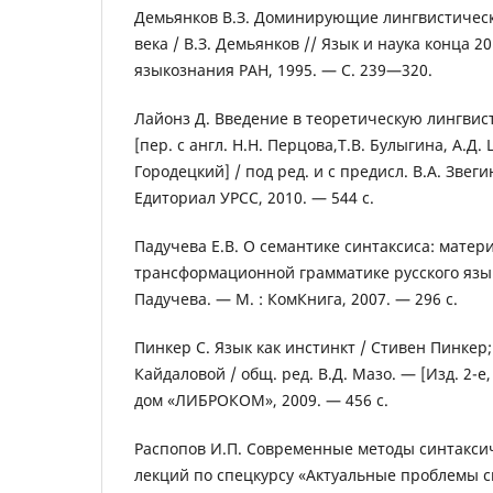
Демьянков В.З. Доминирующие лингвистическ
века / В.З. Демьянков // Язык и наука конца 20
языкознания РАН, 1995. — С. 239—320.
Лайонз Д. Введение в теоретическую лингвис
[пер. с англ. Н.Н. Перцова,Т.В. Булыгина, А.Д.
Городецкий] / под ред. и с предисл. В.А. Звеги
Едиториал УРСС, 2010. — 544 с.
Падучева Е.В. О семантике синтаксиса: матер
трансформационной грамматике русского язык
Падучева. — М. : КомКнига, 2007. — 296 с.
Пинкер С. Язык как инстинкт / Стивен Пинкер; п
Кайдаловой / общ. ред. В.Д. Мазо. — [Изд. 2-е
дом «ЛИБРОКОМ», 2009. — 456 с.
Распопов И.П. Современные методы синтаксич
лекций по спецкурсу «Актуальные проблемы с