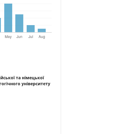
йської та німецької
гогічного університету