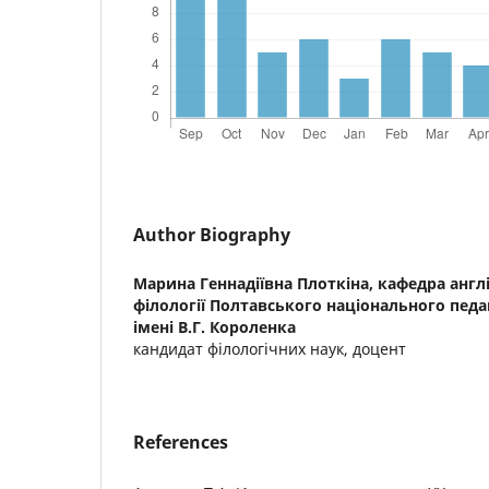
Author Biography
Марина Геннадіївна Плоткіна,
кафедра англі
філології Полтавського національного педа
імені В.Г. Короленка
кандидат філологічних наук, доцент
References