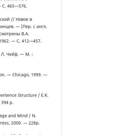
— С. 465—576.
ский // Новое в
гинцев. — [Пер. с англ.
смотрены В.А.
1962. — С. 412—457.
 Л. Чейф. — М. :
hison. — Chicago, 1999. —
Sentence Structure / E.K.
 394 p.
age and Mind / N.
ress, 2000. — 228p.