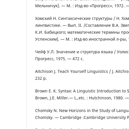
Мельничук]. — М. : Изд-во «Прогресс», 1972. 
Хомский Н. Синтаксические структуры / Н. Хом
лингвистике. — Вып. ІІ. /Составление В.А. Зве
К.И. Бабицкого; математические термины про
Успенским]. — М. : Изд-во иностранной л-ры, 
Чейф У.Л. Значение и структура языка / Уолис
Прогресс, 1975. — 472 с.
Aitchison J. Teach Yourself Linguistics / J. Aitc
232 p.
Brown E. K. Syntax: A Linguistic Introduction to 
Brown, J.E. Miller.— L.,etc. : Hutchinson, 1980. —
Chomsky N. New Horizons in the Study of Langu
Chomsky. — Cambridge :Cambridge University P