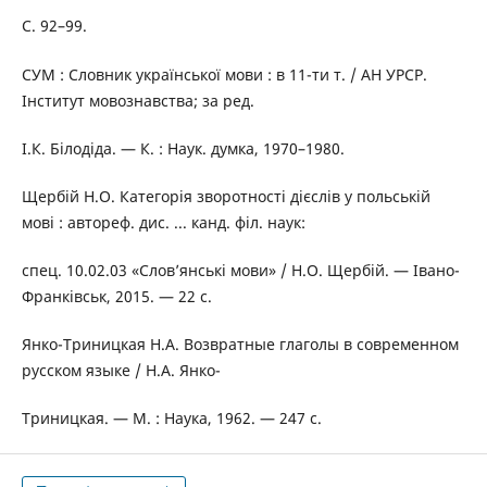
С. 92–99.
СУМ : Словник української мови : в 11-ти т. / АН УРСР.
Інститут мовознавства; за ред.
І.К. Білодіда. — К. : Наук. думка, 1970–1980.
Щербій Н.О. Категорія зворотності дієслів у польській
мові : автореф. дис. ... канд. філ. наук:
спец. 10.02.03 «Слов’янські мови» / Н.О. Щербій. — Івано-
Франківськ, 2015. — 22 с.
Янко-Триницкая Н.А. Возвратные глаголы в современном
русском языке / Н.А. Янко-
Триницкая. — М. : Наука, 1962. — 247 с.