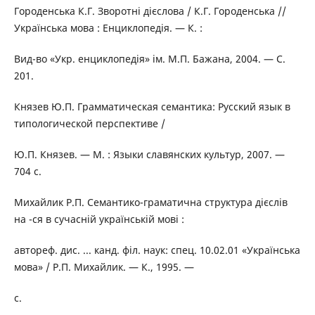
Городенська К.Г. Зворотні дієслова / К.Г. Городенська //
Українська мова : Енциклопедія. — К. :
Вид-во «Укр. енциклопедія» ім. М.П. Бажана, 2004. — С.
201.
Князев Ю.П. Грамматическая семантика: Русский язык в
типологической перспективе /
Ю.П. Князев. — М. : Языки славянских культур, 2007. —
704 с.
Михайлик Р.П. Семантико-граматична структура дієслів
на -ся в сучасній українській мові :
автореф. дис. ... канд. філ. наук: спец. 10.02.01 «Українська
мова» / Р.П. Михайлик. — К., 1995. —
с.