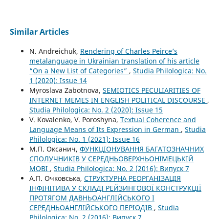
Similar Articles
N. Andreichuk,
Rendering of Charles Peirce’s
metalanguage in Ukrainian translation of his article
“On a New List of Categories”
,
Studia Philologica: No.
1 (2020): Issue 14
Myroslava Zabotnova,
SEMIOTICS PECULIARITIES OF
INTERNET MEMES IN ENGLISH POLITICAL DISCOURSE
,
Studia Philologica: No. 2 (2020): Issue 15
V. Kovalenko, V. Poroshyna,
Textual Coherence and
Language Means of Its Expression in German
,
Studia
Philologica: No. 1 (2021): Issue 16
М.П. Оксанич,
ФУНКЦІОНУВАННЯ БАГАТОЗНАЧНИХ
СПОЛУЧНИКІВ У СЕРЕДНЬОВЕРХНЬОНІМЕЦЬКІЙ
МОВІ
,
Studia Philologica: No. 2 (2016): Випуск 7
А.П. Очковська,
СТРУКТУРНА РЕОРГАНІЗАЦІЯ
ІНФІНІТИВА У СКЛАДІ РЕЙЗИНГОВОЇ КОНСТРУКЦІЇ
ПРОТЯГОМ ДАВНЬОАНГЛІЙСЬКОГО І
СЕРЕДНЬОАНГЛІЙСЬКОГО ПЕРІОДІВ
,
Studia
Philologica: No. 2 (2016): Випуск 7