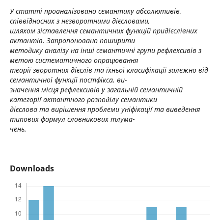
У статті проаналізовано семантику абсолютивів,
співвідносних з незворотними дієсловами,
шляхом зіставлення семантичних функцій придієслівних
актантів. Запропоновано поширити
методику аналізу на інші семантичні групи рефлексивів з
метою систематичного опрацювання
теорії зворотних дієслів та їхньої класифікації залежно від
семантичної функції постфікса, ви-
значення місця рефлексивів у загальній семантичній
категорії актантного розподілу семантики
дієслова та вирішення проблеми уніфікації та виведення
типових формул словникових тлума-
чень.
Downloads