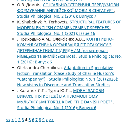
О.В. Домніч,
СОЦІАЛЬНО-ІСТОРИЧНІ ПЕРЕДУМОВИ
ФОРМУВАННЯ АНГЛІЙСЬКОЇ МОВИ В СІНГАПУРІ
,
Studia Philologica: No. 2 (2016): Випуск 7
K. Shabelnyk, Y. Torhovets,
STRUCTURAL FEATURES OF
MODERN ENGLISH COMMENCEMENT SPEECHES
,
Studia Philologica: No. 1 (2021): Issue 16
. Приходько А.М., Олексієнко А.В.,,
КОГНІТИВНО-
КОМУНІКАТИВНА ОРГАНІЗАЦІЯ ГІПОТАКСИСУ З
ДЕТЕРМІНАНТНИМ ПІДРЯДНИМ (на матеріалі
німецької та англійської мов)
,
Studia Philologica: No.
1 (2016): Випуск 6
Oleksandra Chernikova,
Adaptation in Speculative
Fiction Translation (Case Study of Charlie Huston’s
“Catchpenny”)
,
Studia Philologica: No. 1 (26) (2026):
New Vistas in Discourse and Translation Studies
. Калитюк Л.П., Турта Ю.П.,,
МОВНІ ЗАСОБИ
ВИРАЖЕННЯ КОГЕЗІЇ В АНГЛОМОВНОМУ
МУЛЬТФІЛЬМІ TORILL KOVE "THE DANISH POET"
,
Studia Philologica: No. 1 (2016): Випуск 6
<<
<
1
2
3
4
5
6
7
8
9
>
>>