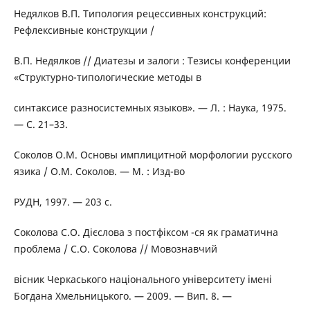
Недялков В.П. Типология рецессивных конструкций:
Рефлексивные конструкции /
В.П. Недялков // Диатезы и залоги : Тезисы конференции
«Структурно-типологические методы в
синтаксисе разносистемных языков». — Л. : Наука, 1975.
— С. 21–33.
Соколов О.М. Основы имплицитной морфологии русского
язика / О.М. Соколов. — М. : Изд-во
РУДН, 1997. — 203 с.
Соколова С.О. Дієслова з постфіксом -ся як граматична
проблема / С.О. Соколова // Мовознавчий
вісник Черкаського національного університету імені
Богдана Хмельницького. — 2009. — Вип. 8. —