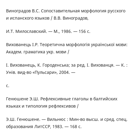
Виноградов В.С. Сопоставительная морфология русского
и испанского языков / В.В. Виноградов,
И.Т. Милославский. — М., 1986. — 156 с.
Вихованець І.Р. Теоретична морфологія української мови:
Академ. граматика укр. мови /
І. Вихованець, К. Городенська; за ред. І. Вихованця. — К. :
Унів. вид-во «Пульсари», 2004. —
с.
Генюшене Э.Ш. Рефлексивные глаголы в балтийских
языках и типология рефлексивов /
Э.Ш. Генюшене. — Вильнюс : Мин-во высш. и сред. спец.
образования ЛитССР, 1983. — 168 с.