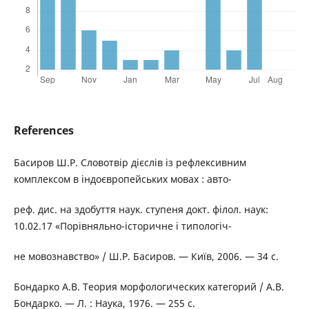
References
Басиров Ш.Р. Словотвір дієслів із рефлексивним
комплексом в індоєвропейських мовах : авто-
реф. дис. на здобуття наук. ступеня докт. філол. наук:
10.02.17 «Порівняльно-історичне і типологіч-
не мовознавство» / Ш.Р. Басиров. — Київ, 2006. — 34 с.
Бондарко А.В. Теория морфологических категорий / А.В.
Бондарко. — Л. : Наука, 1976. — 255 с.