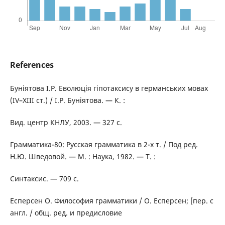
References
Буніятова І.Р. Еволюція гіпотаксису в германських мовах
(IV–XIII cт.) / І.Р. Буніятова. — К. :
Вид. центр КНЛУ, 2003. — 327 с.
Грамматика-80: Русская грамматика в 2-х т. / Под ред.
Н.Ю. Шведовой. — М. : Наука, 1982. — Т. :
Синтаксис. — 709 с.
Есперсен О. Философия грамматики / О. Есперсен; [пер. с
англ. / общ. ред. и предисловие