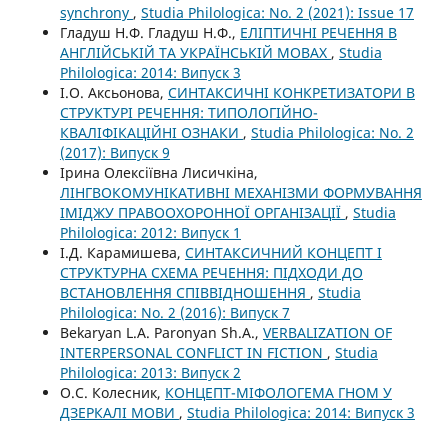
synchrony
,
Studia Philologica: No. 2 (2021): Issue 17
Гладуш Н.Ф. Гладуш Н.Ф.,
ЕЛІПТИЧНІ РЕЧЕННЯ В
АНГЛІЙСЬКІЙ ТА УКРАЇНСЬКІЙ МОВАХ
,
Studia
Philologica: 2014: Випуск 3
І.О. Аксьонова,
СИНТАКСИЧНІ КОНКРЕТИЗАТОРИ В
СТРУКТУРІ РЕЧЕННЯ: ТИПОЛОГІЙНО-
КВАЛІФІКАЦІЙНІ ОЗНАКИ
,
Studia Philologica: No. 2
(2017): Випуск 9
Ірина Олексіївна Лисичкіна,
ЛІНГВОКОМУНІКАТИВНІ МЕХАНІЗМИ ФОРМУВАННЯ
ІМІДЖУ ПРАВООХОРОННОЇ ОРГАНІЗАЦІЇ
,
Studia
Philologica: 2012: Випуск 1
І.Д. Карамишева,
СИНТАКСИЧНИЙ КОНЦЕПТ І
СТРУКТУРНА СХЕМА РЕЧЕННЯ: ПІДХОДИ ДО
ВСТАНОВЛЕННЯ СПІВВІДНОШЕННЯ
,
Studia
Philologica: No. 2 (2016): Випуск 7
Bekaryan L.A. Paronyan Sh.A.,
VERBALIZATION OF
INTERPERSONAL CONFLICT IN FICTION
,
Studia
Philologica: 2013: Випуск 2
О.С. Колесник,
КОНЦЕПТ-МІФОЛОГЕМА ГНОМ У
ДЗЕРКАЛІ МОВИ
,
Studia Philologica: 2014: Випуск 3