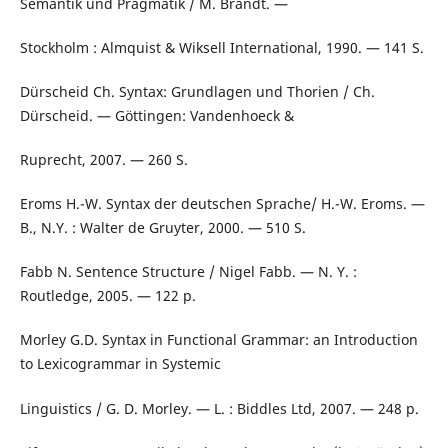
Semantik und Pragmatik / M. Brandt. —
Stockholm : Almquist & Wiksell International, 1990. — 141 S.
Dürscheid Ch. Syntax: Grundlagen und Thorien / Ch.
Dürscheid. — Göttingen: Vandenhoeck &
Ruprecht, 2007. — 260 S.
Eroms H.-W. Syntax der deutschen Sprache/ H.-W. Eroms. —
B., N.Y. : Walter de Gruyter, 2000. — 510 S.
Fabb N. Sentence Structure / Nigel Fabb. — N. Y. :
Routledge, 2005. — 122 p.
Morley G.D. Syntax in Functional Grammar: an Introduction
to Lexicogrammar in Systemic
Linguistics / G. D. Morley. — L. : Biddles Ltd, 2007. — 248 p.