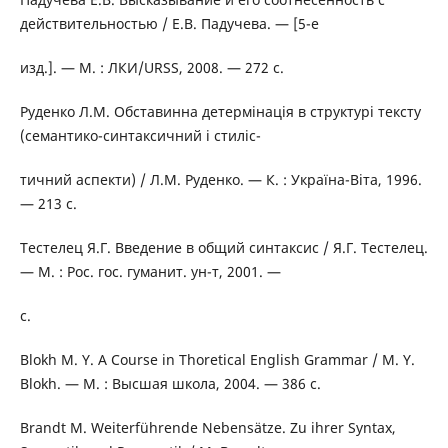
действительностью / Е.В. Падучева. — [5-е
изд.]. — М. : ЛКИ/URSS, 2008. — 272 с.
Руденко Л.М. Обставинна детермінація в структурі тексту
(семантико-синтаксичний і стиліс-
тичний аспекти) / Л.М. Руденко. — К. : Україна-Віта, 1996.
— 213 с.
Тестелец Я.Г. Введение в общий синтаксис / Я.Г. Тестелец.
— М. : Рос. гос. гуманит. ун-т, 2001. —
с.
Blokh M. Y. A Course in Thoretical English Grammar / M. Y.
Blokh. — M. : Высшая школа, 2004. — 386 с.
Brandt M. Weiterführende Nebensätze. Zu ihrer Syntax,