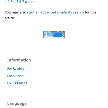
1
2
3
4
5
6
7
8
>
>>
You may also
start an advanced similarity search
for this
article.
Information
For Readers
For Authors
For Librarians
Language