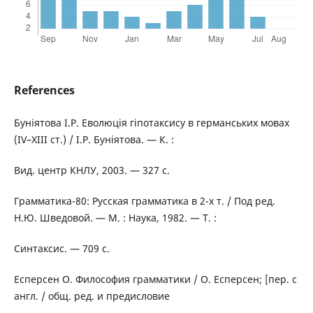
References
Буніятова І.Р. Еволюція гіпотаксису в германських мовах
(IV–XIII cт.) / І.Р. Буніятова. — К. :
Вид. центр КНЛУ, 2003. — 327 с.
Грамматика-80: Русская грамматика в 2-х т. / Под ред.
Н.Ю. Шведовой. — М. : Наука, 1982. — Т. :
Синтаксис. — 709 с.
Есперсен О. Философия грамматики / О. Есперсен; [пер. с
англ. / общ. ред. и предисловие