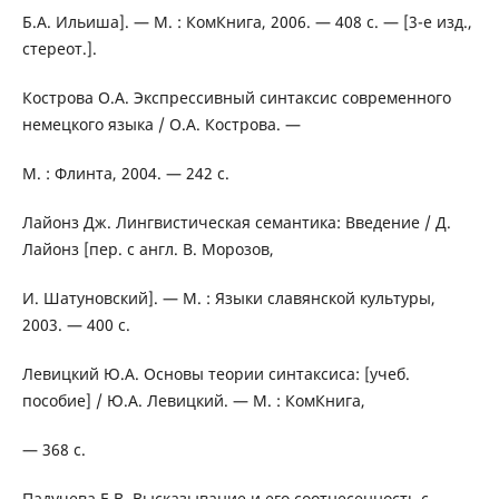
Б.А. Ильиша]. — М. : КомКнига, 2006. — 408 с. — [3-е изд.,
стереот.].
Кострова О.А. Экспрессивный синтаксис современного
немецкого языка / О.А. Кострова. —
М. : Флинта, 2004. — 242 с.
Лайонз Дж. Лингвистическая семантика: Введение / Д.
Лайонз [пер. с англ. В. Морозов,
И. Шатуновский]. — М. : Языки славянской культуры,
2003. — 400 с.
Левицкий Ю.А. Основы теории синтаксиса: [учеб.
пособие] / Ю.А. Левицкий. — М. : КомКнига,
— 368 с.
Падучева Е.В. Высказывание и его соотнесенность с