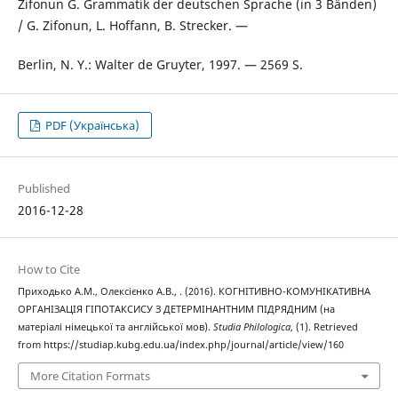
Zifonun G. Grammatik der deutschen Sprache (in 3 Bänden)
/ G. Zifonun, L. Hoffann, B. Strecker. —
Berlin, N. Y.: Walter de Gruyter, 1997. — 2569 S.
PDF (Українська)
Published
2016-12-28
How to Cite
Приходько А.М., Олексієнко А.В., . (2016). КОГНІТИВНО-КОМУНІКАТИВНА
ОРГАНІЗАЦІЯ ГІПОТАКСИСУ З ДЕТЕРМІНАНТНИМ ПІДРЯДНИМ (на
матеріалі німецької та англійської мов).
Studia Philologica
, (1). Retrieved
from https://studiap.kubg.edu.ua/index.php/journal/article/view/160
More Citation Formats