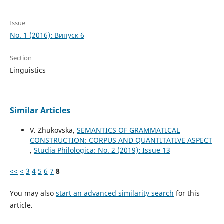
Issue
No. 1 (2016): Випуск 6
Section
Linguistics
Similar Articles
V. Zhukovska,
SEMANTICS OF GRAMMATICAL
CONSTRUCTION: CORPUS AND QUANTITATIVE ASPECT
,
Studia Philologica: No. 2 (2019): Issue 13
<<
<
3
4
5
6
7
8
You may also
start an advanced similarity search
for this
article.