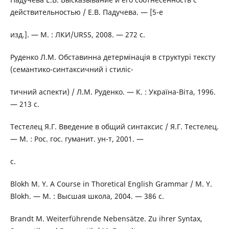
действительностью / Е.В. Падучева. — [5-е
изд.]. — М. : ЛКИ/URSS, 2008. — 272 с.
Руденко Л.М. Обставинна детермінація в структурі тексту
(семантико-синтаксичний і стиліс-
тичний аспекти) / Л.М. Руденко. — К. : Україна-Віта, 1996.
— 213 с.
Тестелец Я.Г. Введение в общий синтаксис / Я.Г. Тестелец.
— М. : Рос. гос. гуманит. ун-т, 2001. —
с.
Blokh M. Y. A Course in Thoretical English Grammar / M. Y.
Blokh. — M. : Высшая школа, 2004. — 386 с.
Brandt M. Weiterführende Nebensätze. Zu ihrer Syntax,