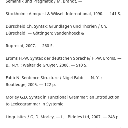
Semantik und Pragmatik / M. Brandt. —
Stockholm : Almquist & Wiksell International, 1990. — 141 S.
Dürscheid Ch. Syntax: Grundlagen und Thorien / Ch.
Dürscheid. — Göttingen: Vandenhoeck &
Ruprecht, 2007. — 260 S.
Eroms H.-W. Syntax der deutschen Sprache/ H.-W. Eroms. —
B., N.Y. : Walter de Gruyter, 2000. — 510 S.
Fabb N. Sentence Structure / Nigel Fabb. — N. Y. :
Routledge, 2005. — 122 p.
Morley G.D. Syntax in Functional Grammar: an Introduction
to Lexicogrammar in Systemic
Linguistics / G. D. Morley. — L. : Biddles Ltd, 2007. — 248 p.