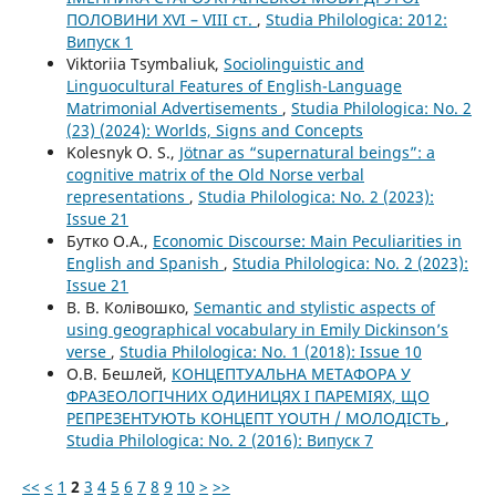
ПОЛОВИНИ XVI – VIII ст.
,
Studia Philologica: 2012:
Випуск 1
Viktoriia Tsymbaliuk,
Sociolinguistic and
Linguocultural Features of English-Language
Matrimonial Advertisements
,
Studia Philologica: No. 2
(23) (2024): Worlds, Signs and Concepts
Kolesnyk O. S.,
Jötnar as “supernatural beings”: a
cognitive matrix of the Old Norse verbal
representations
,
Studia Philologica: No. 2 (2023):
Issue 21
Бутко О.А.,
Economic Discourse: Main Peculiarities in
English and Spanish
,
Studia Philologica: No. 2 (2023):
Issue 21
В. В. Колівошко,
Semantic and stylistic aspects of
using geographical vocabulary in Emily Dickinson’s
verse
,
Studia Philologica: No. 1 (2018): Issue 10
О.В. Бешлей,
КОНЦЕПТУАЛЬНА МЕТАФОРА У
ФРАЗЕОЛОГІЧНИХ ОДИНИЦЯХ І ПАРЕМІЯХ, ЩО
РЕПРЕЗЕНТУЮТЬ КОНЦЕПТ YOUTH / МОЛОДІСТЬ
,
Studia Philologica: No. 2 (2016): Випуск 7
<<
<
1
2
3
4
5
6
7
8
9
10
>
>>