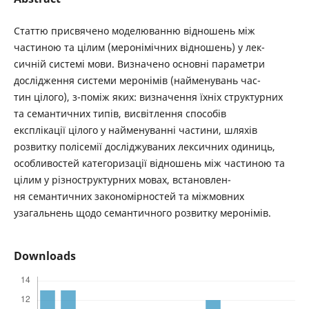
Статтю присвячено моделюванню відношень між
частиною та цілим (меронімічних відношень) у лек-
сичній системі мови. Визначено основні параметри
дослідження системи меронімів (найменувань час-
тин цілого), з-поміж яких: визначення їхніх структурних
та семантичних типів, висвітлення способів
експлікації цілого у найменуванні частини, шляхів
розвитку полісемії досліджуваних лексичних одиниць,
особливостей категоризації відношень між частиною та
цілим у різноструктурних мовах, встановлен-
ня семантичних закономірностей та міжмовних
узагальнень щодо семантичного розвитку меронімів.
Downloads