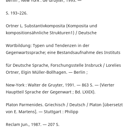
Berlin ; New York : de Gruyter, 1995. —
S. 193–226.
Ortner L. Substantivkomposita (Komposita und
kompositionsähnliche Strukturen1) / Deutsche
Wortbildung: Typen und Tendenzen in der
Gegenwartssprache; eine Bestandsaufnahme des Instituts
für Deutsche Sprache, Forschungsstelle Insbruck / Lorelies
Ortner, Elgin Müller-Bollhagen. — Berlin ;
New-York : Walter de Gruyter, 1991. — 863 S. — (Vierter
Hauptteil Sprache der Gegenwart ; Bd. LXXIX).
Platon Parmenides. Griechisch / Deutsch / Platon [übersetzt
von E. Martens]. — Stuttgart : Philipp
Reclam Jun., 1987. — 207 S.