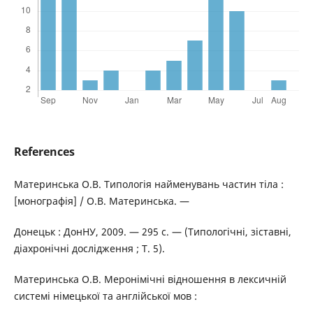
References
Материнська О.В. Типологія найменувань частин тіла :
[монографія] / О.В. Материнська. —
Донецьк : ДонНУ, 2009. — 295 с. — (Типологічні, зіставні,
діахронічні дослідження ; Т. 5).
Материнська О.В. Меронімічні відношення в лексичній
системі німецької та англійської мов :