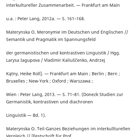
interkultureller Zusammenarbeit. — Frankfurt am Main
u.a. : Peter Lang, 2012a. — S. 161–168.
Materynska O. Meronymie im Deutschen und Englischen //
Semantik und Pragmatik im Spannungsfeld
der germanistischen und kontrastiven Linguistik / Hgg.
Larysa Iagupova / Vladimir Kaliuščenko, Andrzej
Kątny, Heike Roll]. — Frankfurt am Main ; Berlin ; Bern ;
Bruxelles ; New-York ; Oxford ; Warszawa ;
Wien : Peter Lang, 2013. — S. 71–81. (Donezk Studien zur
Germanistik, kontrastiven und diachronen
Linguistik — Bd. 1).
Materynska O. Teil-Ganzes Beziehungen im interkullturellen
Vergleich // [Festschrift für Prof.