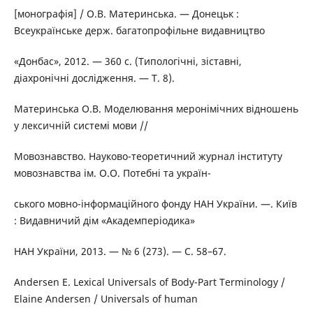
[монографія] / О.В. Материнська. — Донецьк :
Всеукраїнське держ. багатопрофільне видавництво
«Донбас», 2012. — 360 с. (Типологічні, зіставні,
діахронічні дослідження. — Т. 8).
Материнська О.В. Моделювання меронімічних відношень
у лексичній системі мови //
Мовознавство. Науково-теоретичний журнал інституту
мовознавства ім. О.О. Потебні та україн-
ського мовно-інформаційного фонду НАН України. —. Київ
: Видавничий дім «Академперіодика»
НАН України, 2013. — № 6 (273). — С. 58–67.
Andersen E. Lexical Universals of Body-Part Terminology /
Elaine Andersen / Universals of human