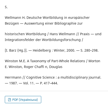
S.
Wellmann H. Deutsche Wortbildung in europäischer
Bezügen — Auswertung einer Bibliographie zur
historischen Wortbildung / Hans Wellmann // Praxis — und
Integrationsfelder der Wortbildungsforschung /
[I. Barz (Hg.)]. — Heidelberg : Winter, 2000. — S. 280–298.
Winston M.E. A Taxonomy of Part-Whole Relations / Morton
E. Winston, Roger Chaffi n, Douglas
Herrmann // Cognitive Science : a multidisciplinary journal.
— 1987. — Vol. 11. — P. 417–444.
PDF (Українська)