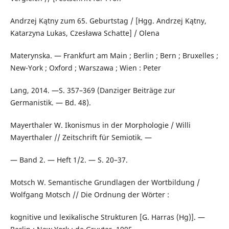
Andrzej Kątny zum 65. Geburtstag / [Hgg. Andrzej Kątny,
Katarzyna Lukas, Czesława Schatte] / Olena
Materynska. — Frankfurt am Main ; Berlin ; Bern ; Bruxelles ;
New-York ; Oxford ; Warszawa ; Wien : Peter
Lang, 2014. —S. 357–369 (Danziger Beiträge zur
Germanistik. — Bd. 48).
Mayerthaler W. Ikonismus in der Morphologie / Willi
Mayerthaler // Zeitschrift für Semiotik. —
— Band 2. — Heft 1/2. — S. 20–37.
Motsch W. Semantische Grundlagen der Wortbildung /
Wolfgang Motsch // Die Ordnung der Wörter :
kognitive und lexikalische Strukturen [G. Harras (Hg)]. —