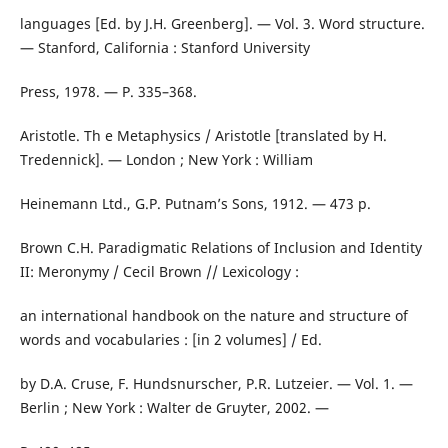
languages [Ed. by J.H. Greenberg]. — Vol. 3. Word structure.
— Stanford, California : Stanford University
Press, 1978. — P. 335–368.
Aristotle. Th e Metaphysics / Aristotle [translated by H.
Tredennick]. — London ; New York : William
Heinemann Ltd., G.P. Putnam’s Sons, 1912. — 473 p.
Brown C.H. Paradigmatic Relations of Inclusion and Identity
II: Meronymy / Cecil Brown // Lexicology :
an international handbook on the nature and structure of
words and vocabularies : [in 2 volumes] / Ed.
by D.A. Cruse, F. Hundsnurscher, P.R. Lutzeier. — Vol. 1. —
Berlin ; New York : Walter de Gruyter, 2002. —