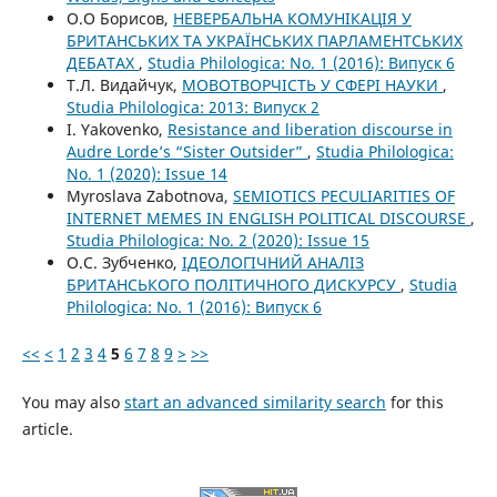
О.О Борисов,
НЕВЕРБАЛЬНА КОМУНІКАЦІЯ У
БРИТАНСЬКИХ ТА УКРАЇНСЬКИХ ПАРЛАМЕНТСЬКИХ
ДЕБАТАХ
,
Studia Philologica: No. 1 (2016): Випуск 6
Т.Л. Видайчук,
МОВОТВОРЧІСТЬ У СФЕРІ НАУКИ
,
Studia Philologica: 2013: Випуск 2
I. Yakovenko,
Resistance and liberation discourse in
Audre Lorde’s “Sister Outsider”
,
Studia Philologica:
No. 1 (2020): Issue 14
Myroslava Zabotnova,
SEMIOTICS PECULIARITIES OF
INTERNET MEMES IN ENGLISH POLITICAL DISCOURSE
,
Studia Philologica: No. 2 (2020): Issue 15
О.С. Зубченко,
ІДЕОЛОГІЧНИЙ АНАЛІЗ
БРИТАНСЬКОГО ПОЛІТИЧНОГО ДИСКУРСУ
,
Studia
Philologica: No. 1 (2016): Випуск 6
<<
<
1
2
3
4
5
6
7
8
9
>
>>
You may also
start an advanced similarity search
for this
article.