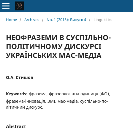
Home
/
Archives
/
No. 1 (2015): Випуск 4
/
Linguistics
НЕОФРАЗЕМИ В СУСПІЛЬНО-
ПОЛІТИЧНОМУ ДИСКУРСІ
УКРАЇНСЬКИХ МАС-МЕДІА
О.А. Стишов
Keywords:
фразема, фразеологічна одиниця (ФО),
фразема-інновація, ЗМІ, мас-медіа, суспільно-по-
літичний дискурс.
Abstract