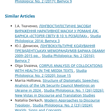
Philologica: No. 2 (2017): Випуск 9
Similar Articles
І.А. Ткаченко,
ЛІНГВОСТИЛІСТИЧНІ ЗАСОБИ
ВИРАЖЕННЯ НАРАТИВНОЇ МАСКИ У РОМАНІ ДЖ.
БАРНСА «ІСТОРІЯ СВІТУ В 10 ½ РОЗДІЛАХ»
,
Studia
Philologica: 2014: Випуск 3
Ю.І. Денисюк,
ЛІНГВОКУЛЬТУРНЕ КОДУВАННЯ
ПРЕЗИДЕНТСЬКИХ МЕМОРАНДУМІВ БАРАКА ОБАМИ
2009–2015 рр.
,
Studia Philologica: No. 2 (2016):
Випуск 7
Olga Sivaieva,
CORPUS ANALYSIS OF COLLOCATIONS
WITH HEALTH IN THE MEDIA TEXTS
,
Studia
Philologica: No. 2 (2020): Issue 15
Mariia Holtseva,
Structure of Diplomatic Speeches:
Analysis of the UN Security Council Meetings on
Ukraine in 2024
,
Studia Philologica: No. 1 (26) (2026):
New Vistas in Discourse and Translation Studies
Nataliia Derkach,
Modern Approaches to Discourse
Typology
,
Studia Philologica: No. 2 (23) (2024):
Worlds, Signs and Concepts