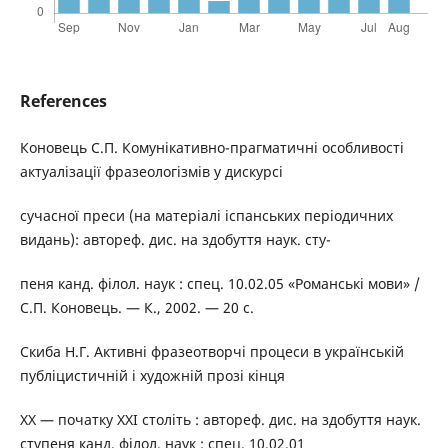
References
Коновець С.П. Комунікативно-прагматичні особливості
актуалізації фразеологізмів у дискурсі
сучасної преси (на матеріалі іспанських періодичних
видань): автореф. дис. на здобуття наук. сту-
пеня канд. філол. наук : спец. 10.02.05 «Романські мови» /
С.П. Коновець. — К., 2002. — 20 с.
Скиба Н.Г. Активні фразеотворчі процеси в українській
публіцистичній і художній прозі кінця
ХХ — початку ХХІ століть : автореф. дис. на здобуття наук.
ступеня канд. філол. наук : спец. 10.02.01