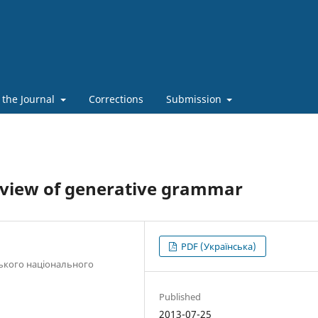
 the Journal
Corrections
Submission
f view of generative grammar
PDF (Українська)
ського національного
Published
2013-07-25