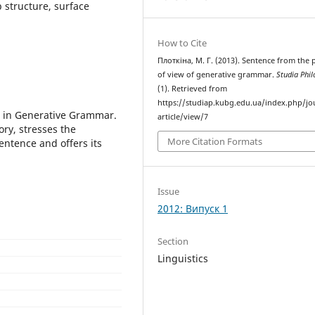
structure, surface
How to Cite
Плоткіна, М. Г. (2013). Sentence from the 
of view of generative grammar.
Studia Phil
(1). Retrieved from
https://studiap.kubg.edu.ua/index.php/jo
t in Generative Grammar.
article/view/7
ory, stresses the
More Citation Formats
entence and offers its
Issue
2012: Випуск 1
Section
Linguistics