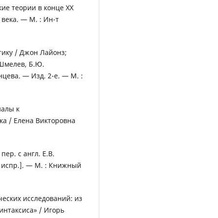
ие теории в конце ХХ
 века. — М. : Ин-т
тику / Джон Лайонз;
 Шмелев, Б.Ю.
нцева. — Изд. 2-е. — М. :
иалы к
а / Елена Викторовна
ер. с англ. Е.В.
, испр.]. — М. : Книжный
еских исследований: из
интаксиса» / Игорь