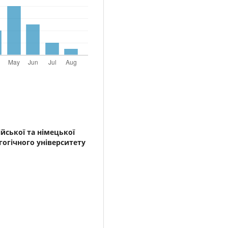
йської та німецької
гогічного університету