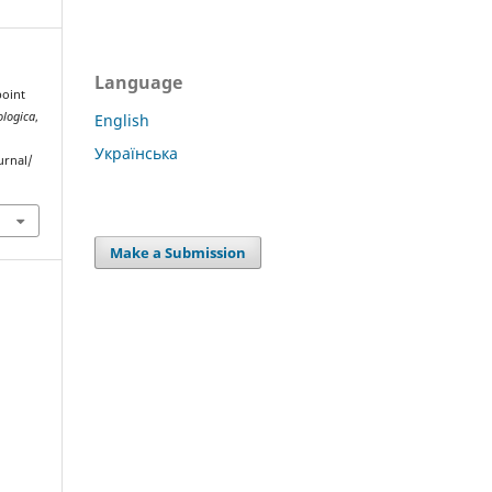
Language
point
ologica
,
English
Українська
urnal/
Make a Submission