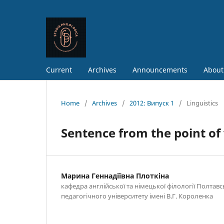
Current
Archives
Announcements
About
Home
/
Archives
/
2012: Випуск 1
/
Linguistics
Sentence from the point o
Марина Геннадіївна Плоткіна
кафедра англійської та німецької філології Полтав
педагогічного університету імені В.Г. Короленка