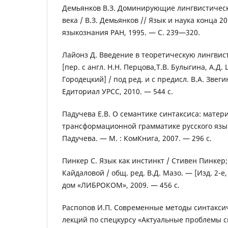
Демьянков В.З. Доминирующие лингвистическ
века / В.З. Демьянков // Язык и наука конца 20
языкознания РАН, 1995. — С. 239—320.
Лайонз Д. Введение в теоретическую лингвис
[пер. с англ. Н.Н. Перцова,Т.В. Булыгина, А.Д.
Городецкий] / под ред. и с предисл. В.А. Звеги
Едиториал УРСС, 2010. — 544 с.
Падучева Е.В. О семантике синтаксиса: матер
трансформационной грамматике русского язык
Падучева. — М. : КомКнига, 2007. — 296 с.
Пинкер С. Язык как инстинкт / Стивен Пинкер; п
Кайдаловой / общ. ред. В.Д. Мазо. — [Изд. 2-е
дом «ЛИБРОКОМ», 2009. — 456 с.
Распопов И.П. Современные методы синтаксич
лекций по спецкурсу «Актуальные проблемы с