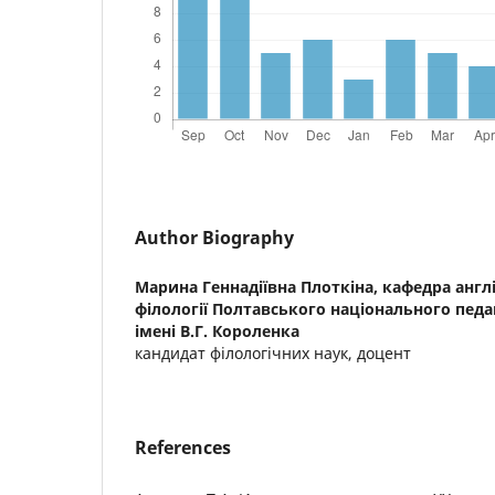
Author Biography
Марина Геннадіївна Плоткіна,
кафедра англі
філології Полтавського національного педа
імені В.Г. Короленка
кандидат філологічних наук, доцент
References