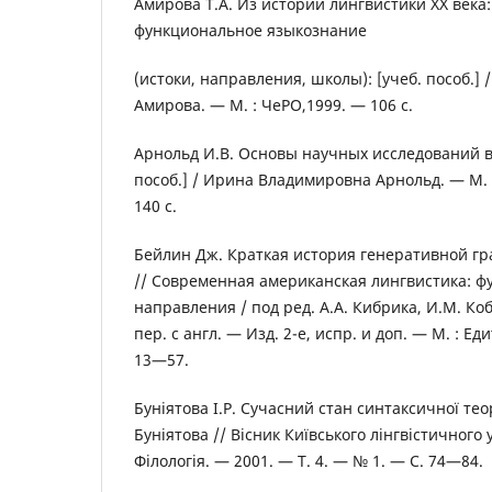
Амирова Т.А. Из истории лингвистики ХХ века:
функциональное языкознание
(истоки, направления, школы): [учеб. пособ.]
Амирова. — М. : ЧеРО,1999. — 106 с.
Арнольд И.В. Основы научных исследований в 
пособ.] / Ирина Владимировна Арнольд. — М.
140 с.
Бейлин Дж. Краткая история генеративной гр
// Современная американская лингвистика: 
направления / под ред. А.А. Кибрика, И.М. Ко
пер. с англ. — Изд. 2-е, испр. и доп. — М. : Ед
13—57.
Буніятова І.Р. Сучасний стан синтаксичної теор
Буніятова // Вісник Київського лінгвістичного 
Філологія. — 2001. — Т. 4. — № 1. — С. 74—84.