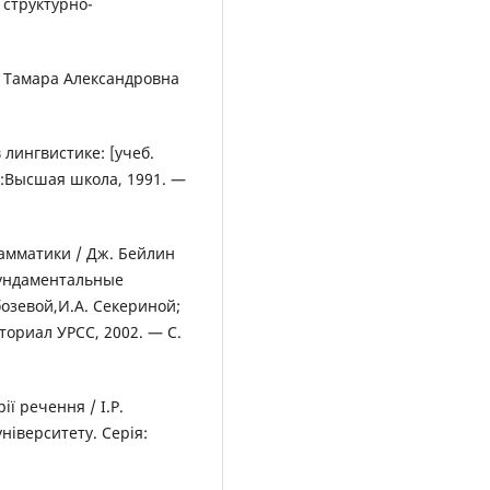
 структурно-
 / Тамара Александровна
лингвистике: [учеб.
 :Высшая школа, 1991. —
амматики / Дж. Бейлин
фундаментальные
бозевой,И.А. Секериной;
иториал УРСС, 2002. — С.
ії речення / І.Р.
університету. Серія: