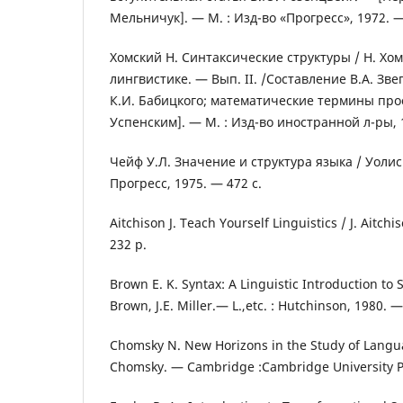
Мельничук]. — М. : Изд-во «Прогресс», 1972. 
Хомский Н. Синтаксические структуры / Н. Хом
лингвистике. — Вып. ІІ. /Составление В.А. Зве
К.И. Бабицкого; математические термины про
Успенским]. — М. : Изд-во иностранной л-ры, 
Чейф У.Л. Значение и структура языка / Уолис
Прогресс, 1975. — 472 с.
Aitchison J. Teach Yourself Linguistics / J. Aitc
232 p.
Brown E. K. Syntax: A Linguistic Introduction to 
Brown, J.E. Miller.— L.,etc. : Hutchinson, 1980. —
Chomsky N. New Horizons in the Study of Langu
Chomsky. — Cambridge :Cambridge University P