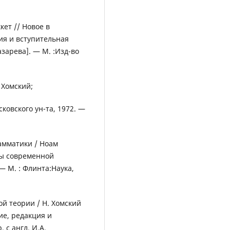
кет // Новое в
ция и вступительная
азарева]. — М. :Изд-во
 Хомский;
сковского ун-та, 1972. —
амматики / Ноам
емы современной
 — М. : Флинта:Наука,
й теории / Н. Хомский
ие, редакция и
 с англ. И.А.