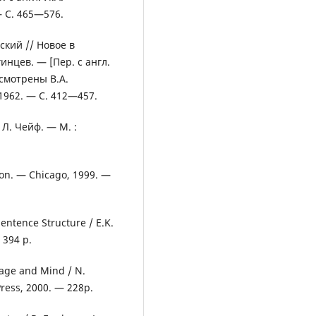
— С. 465—576.
ский // Новое в
гинцев. — [Пер. с англ.
смотрены В.А.
1962. — С. 412—457.
 Л. Чейф. — М. :
hison. — Chicago, 1999. —
Sentence Structure / E.K.
 394 p.
age and Mind / N.
ress, 2000. — 228p.