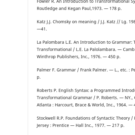
Fowler R. An Introduction to Transformational Syn
Routledge and Kegan Paul,1973. — 178 p.
Katz J.J. Chomsky on meaning / J.J. Katz // Lg. 1
—41.
La Palombara L.E. An Introduction to Grammar: Tr
Transformational / L.E. La Palolambara. — Camb
Winthrop Publishers, Inc., 1976. — 450 p.
Palmer F. Grammar / Frank Palmer. — L., etc. : P
p.
Roberts P. English Syntax: a Programmed Introd
Transformational Grammar / P. Roberts. — NY., 
Atlanta : Harcourt, Brace & World, Inc., 1964. — 
Stockwell R.P. Foundations of Syntactic Theory /
Jersey : Prentice — Hall Inc., 1977. — 217 p.