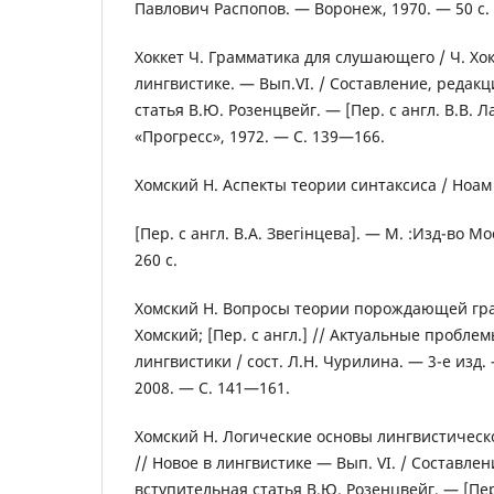
Павлович Распопов. — Воронеж, 1970. — 50 с.
Хоккет Ч. Грамматика для слушающего / Ч. Хок
лингвистике. — Вып.VI. / Составление, редак
статья В.Ю. Розенцвейг. — [Пер. с англ. В.В. Л
«Прогресс», 1972. — С. 139—166.
Хомский Н. Аспекты теории синтаксиса / Ноам
[Пер. с англ. В.А. Звегінцева]. — М. :Изд-во Мо
260 с.
Хомский Н. Вопросы теории порождающей гр
Хомский; [Пер. с англ.] // Актуальные пробл
лингвистики / сост. Л.Н. Чурилина. — 3-е изд.
2008. — С. 141—161.
Хомский Н. Логические основы лингвистическо
// Новое в лингвистике — Вып. VI. / Составлен
вступительная статья В.Ю. Розенцвейг. — [Пер.