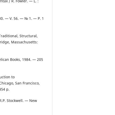
tax / R. Fowler. — L. :
980. — V. 56. — № 1. — P. 1
aditional, Structural,
ridge, Massachusetts:
elican Books, 1984. — 205
uction to
Chicago, San Francisco,
454 p.
 R.P. Stockwell. — New