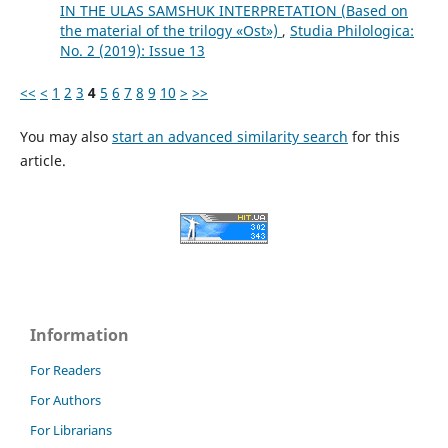
IN THE ULAS SAMSHUK INTERPRETATION (Based on
the material of the trilogy «Ost»)
,
Studia Philologica:
No. 2 (2019): Issue 13
<<
<
1
2
3
4
5
6
7
8
9
10
>
>>
You may also
start an advanced similarity search
for this
article.
Information
For Readers
For Authors
For Librarians