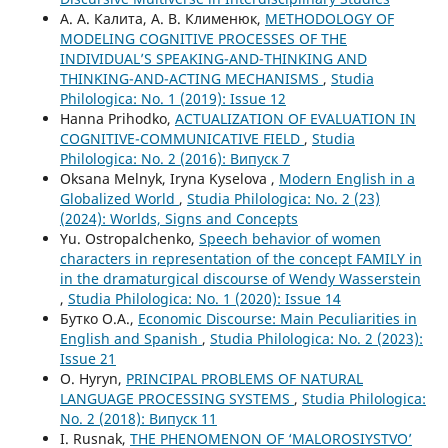
А. А. Калита, А. В. Клименюк,
METHODOLOGY OF
MODELING COGNITIVE PROCESSES OF THE
INDIVIDUAL’S SPEAKING-AND-THINKING AND
THINKING-AND-ACTING MECHANISMS
,
Studia
Philologica: No. 1 (2019): Issue 12
Hanna Prihodko,
ACTUALIZATION OF EVALUATION IN
COGNITIVE-COMMUNICATIVE FIELD
,
Studia
Philologica: No. 2 (2016): Випуск 7
Oksana Melnyk, Iryna Kyselova ,
Modern English in a
Globalized World
,
Studia Philologica: No. 2 (23)
(2024): Worlds, Signs and Concepts
Yu. Ostropalchenko,
Speech behavior of women
characters in representation of the concept FAMILY in
in the dramaturgical discourse of Wendy Wasserstein
,
Studia Philologica: No. 1 (2020): Issue 14
Бутко О.А.,
Economic Discourse: Main Peculiarities in
English and Spanish
,
Studia Philologica: No. 2 (2023):
Issue 21
O. Hyryn,
PRINCIPAL PROBLEMS OF NATURAL
LANGUAGE PROCESSING SYSTEMS
,
Studia Philologica:
No. 2 (2018): Випуск 11
I. Rusnak,
THE PHENOMENON OF ‘MALOROSIYSTVO’