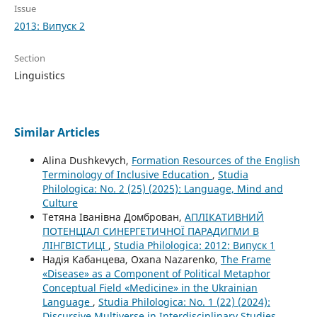
Issue
2013: Випуск 2
Section
Linguistics
Similar Articles
Alina Dushkevych,
Formation Resources of the English
Terminology of Inclusive Education
,
Studia
Philologica: No. 2 (25) (2025): Language, Mind and
Culture
Тетяна Іванівна Домброван,
АПЛІКАТИВНИЙ
ПОТЕНЦІАЛ СИНЕРГЕТИЧНОЇ ПАРАДИГМИ В
ЛІНГВІСТИЦІ
,
Studia Philologica: 2012: Випуск 1
Надія Кабанцева, Oxana Nazarenko,
The Frame
«Disease» as a Component of Political Metaphor
Conceptual Field «Medicine» in the Ukrainian
Language
,
Studia Philologica: No. 1 (22) (2024):
Discursive Multiverse in Interdisciplinary Studies