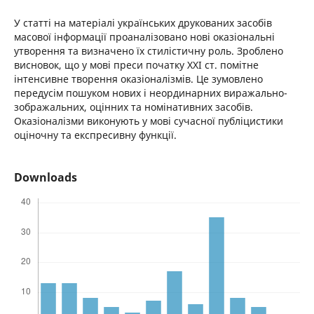
У статті на матеріалі українських друкованих засобів
масової інформації проаналізовано нові оказіональні
утворення та визначено їх стилістичну роль. Зроблено
висновок, що у мові преси початку XXI ст. помітне
інтенсивне творення оказiоналiзмiв. Це зумовлено
передусім пошуком нових i неординарних виражально-
зображальних, оцінних та номінативних засобів.
Оказіоналізми виконують у мові сучасної публіцистики
оціночну та експресивну функції.
Downloads