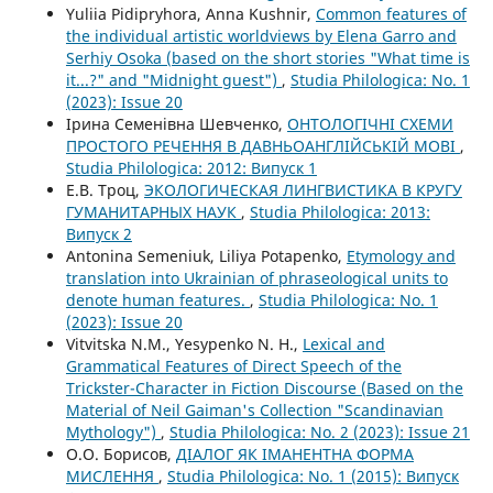
Yuliia Pidipryhora, Anna Kushnir,
Common features of
the individual artistic worldviews by Elena Garro and
Serhiy Osoka (based on the short stories "What time is
it...?" and "Midnight guest")
,
Studia Philologica: No. 1
(2023): Issue 20
Ірина Семенівна Шевченко,
ОНТОЛОГІЧНІ СХЕМИ
ПРОСТОГО РЕЧЕННЯ В ДАВНЬОАНГЛІЙСЬКІЙ МОВІ
,
Studia Philologica: 2012: Випуск 1
Е.В. Троц,
ЭКОЛОГИЧЕСКАЯ ЛИНГВИСТИКА В КРУГУ
ГУМАНИТАРНЫХ НАУК
,
Studia Philologica: 2013:
Випуск 2
Antonina Semeniuk, Liliya Potapenko,
Etymology and
translation into Ukrainian of phraseological units to
denote human features.
,
Studia Philologica: No. 1
(2023): Issue 20
Vitvitska N.M., Yesypenko N. H.,
Lexical and
Grammatical Features of Direct Speech of the
Trickster-Character in Fiction Discourse (Based on the
Material of Neil Gaiman's Collection "Scandinavian
Mythology")
,
Studia Philologica: No. 2 (2023): Issue 21
О.О. Борисов,
ДІАЛОГ ЯК ІМАНЕНТНА ФОРМА
МИСЛЕННЯ
,
Studia Philologica: No. 1 (2015): Випуск