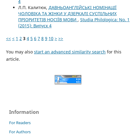
4
Л.П. Калитюк,
ДАВНЬОАНГЛІЙСЬКІ НОМІНАЦІЇ
ЧОЛОВІКА ТА ЖІНКИ У ДЗЕРКАЛІ СУСПІЛЬНИХ
ПРІОРИТЕТІВ НОСІЇВ МОВИ
,
Studia Philologica: No. 1
(2015): Випуск 4
<<
<
1
2
3
4
5
6
7
8
9
10
>
>>
You may also
start an advanced similarity search
for this
article.
Information
For Readers
For Authors