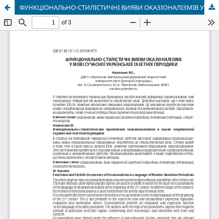
ФУНКЦІОНАЛЬНО-СТИЛІСТИЧНІ ВИЯВИ ОКАЗІОНАЛІЗМІВ У МОВІ СУЧАСНОЇ УКРАЇНСЬКОЇ ГАЗЕТНОЇ ПЕРІОДИКИ