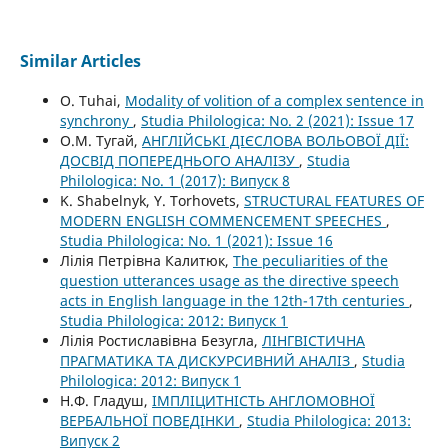
Similar Articles
O. Tuhai,
Modality of volition of a complex sentence in
synchrony
,
Studia Philologica: No. 2 (2021): Issue 17
О.М. Тугай,
АНГЛІЙСЬКІ ДІЄСЛОВА ВОЛЬОВОЇ ДІЇ:
ДОСВІД ПОПЕРЕДНЬОГО АНАЛІЗУ
,
Studia
Philologica: No. 1 (2017): Випуск 8
K. Shabelnyk, Y. Torhovets,
STRUCTURAL FEATURES OF
MODERN ENGLISH COMMENCEMENT SPEECHES
,
Studia Philologica: No. 1 (2021): Issue 16
Лілія Петрівна Калитюк,
The peculiarities of the
question utterances usage as the directive speech
acts in English language in the 12th-17th centuries
,
Studia Philologica: 2012: Випуск 1
Лілія Ростиславівна Безугла,
ЛІНГВІСТИЧНА
ПРАГМАТИКА ТА ДИСКУРСИВНИЙ АНАЛІЗ
,
Studia
Philologica: 2012: Випуск 1
Н.Ф. Гладуш,
ІМПЛІЦИТНІСТЬ АНГЛОМОВНОЇ
ВЕРБАЛЬНОЇ ПОВЕДІНКИ
,
Studia Philologica: 2013:
Випуск 2