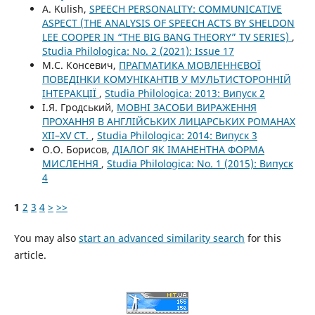
A. Kulish,
SPEECH PERSONALITY: COMMUNICATIVE
ASPECT (THE ANALYSIS OF SPEECH ACTS BY SHELDON
LEE COOPER IN “THE BIG BANG THEORY” TV SERIES)
,
Studia Philologica: No. 2 (2021): Issue 17
М.С. Консевич,
ПРАГМАТИКА МОВЛЕННЄВОЇ
ПОВЕДІНКИ КОМУНІКАНТІВ У МУЛЬТИСТОРОННІЙ
ІНТЕРАКЦІЇ
,
Studia Philologica: 2013: Випуск 2
І.Я. Гродський,
МОВНІ ЗАСОБИ ВИРАЖЕННЯ
ПРОХАННЯ В АНГЛІЙСЬКИХ ЛИЦАРСЬКИХ РОМАНАХ
XII–XV СТ.
,
Studia Philologica: 2014: Випуск 3
О.О. Борисов,
ДІАЛОГ ЯК ІМАНЕНТНА ФОРМА
МИСЛЕННЯ
,
Studia Philologica: No. 1 (2015): Випуск
4
1
2
3
4
>
>>
You may also
start an advanced similarity search
for this
article.