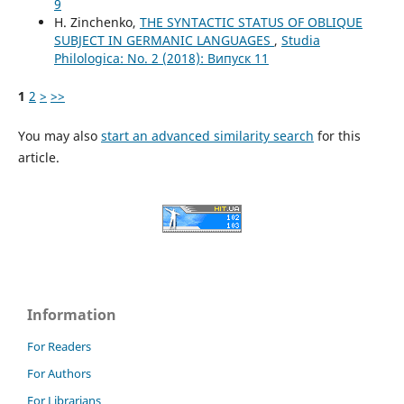
9
H. Zinchenko,
THE SYNTACTIC STATUS OF OBLIQUE
SUBJECT IN GERMANIC LANGUAGES
,
Studia
Philologica: No. 2 (2018): Випуск 11
1
2
>
>>
You may also
start an advanced similarity search
for this
article.
Information
For Readers
For Authors
For Librarians