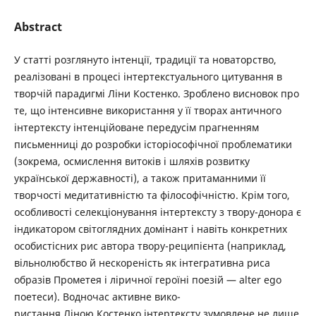
Abstract
У статті розглянуто інтенції, традиції та новаторство,
реалізовані в процесі інтеpтекстуального цитування в
творчій парадигмі Ліни Костенко. Зроблено висновок про
те, що інтенсивне використання у її творах античного
інтертексту інтенційоване передусім прагненням
письменниці до розробки істоpіософічної пpоблематики
(зокрема, осмислення витоків і шляхів розвитку
української державності), а також притаманними її
творчості медитативністю та філософічністю. Крім того,
особливості селекціонування інтертексту з твору-донора є
індикатором світоглядних домінант і навіть конкретних
особистісних рис автора твору-реципієнта (наприклад,
вільнолюбство й нескореність як інтегративна риса
образів Прометея і ліричної героїні поезій — alter ego
поетеси). Водночас активне вико-
ристання Ліною Костенко інтертексту зумовлене не лише