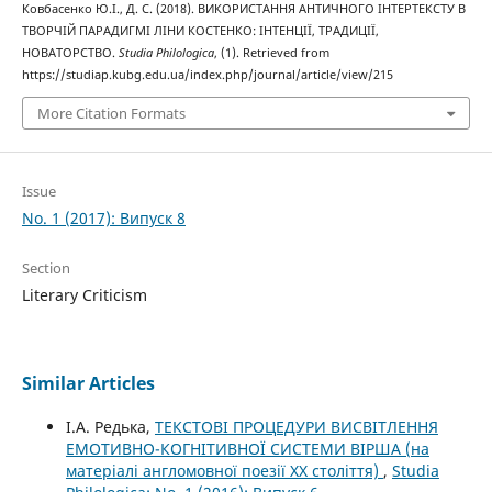
Ковбасенко Ю.І., Д. С. (2018). ВИКОРИСТАННЯ АНТИЧНОГО ІНТЕPТЕКСТУ В
ТВОРЧІЙ ПАРАДИГМІ ЛІНИ КОСТЕНКО: ІНТЕНЦІЇ, ТРАДИЦІЇ,
НОВАТОРСТВО.
Studia Philologica
, (1). Retrieved from
https://studiap.kubg.edu.ua/index.php/journal/article/view/215
More Citation Formats
Issue
No. 1 (2017): Випуск 8
Section
Literary Criticism
Similar Articles
І.А. Редька,
ТЕКСТОВІ ПРОЦЕДУРИ ВИСВІТЛЕННЯ
ЕМОТИВНО-КОГНІТИВНОЇ СИСТЕМИ ВІРША (на
матеріалі англомовної поезії XX століття)
,
Studia