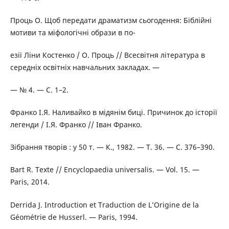
Проць О. Щоб передати драматизм сьогодення: Біблійні
мотиви та міфологічні образи в по-
езії Ліни Костенко / О. Проць // Всесвітня література в
середніх освітніх навчальних закладах. —
— № 4. — C. 1–2.
Франко І.Я. Наливайко в мідянім биці. Причинок до історії
легенди / І.Я. Франко // Іван Франко.
Зібрання творів : у 50 т. — К., 1982. — Т. 36. — С. 376–390.
Bart R. Texte // Encyclopaеdia universalis. — Vol. 15. —
Paris, 2014.
Derrida J. Introduction et Traduction de L’Origine de la
Géométrie de Husserl. — Paris, 1994.