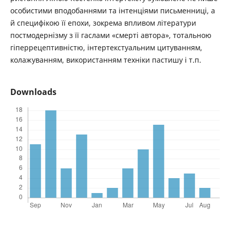
особистими вподобаннями та інтенціями письменниці, а
й специфікою її епохи, зокрема впливом літератури
постмодернізму з її гаслами «смерті автора», тотальною
гіперрецептивністю, інтертекстуальним цитуванням,
колажуванням, використанням техніки пастишу і т.п.
Downloads