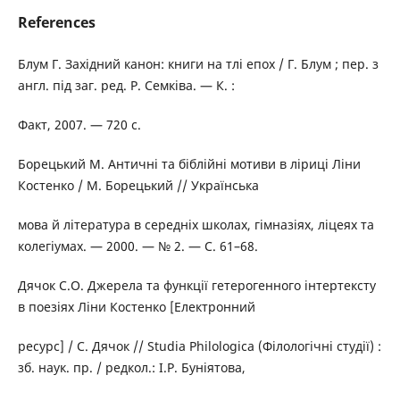
References
Блум Г. Західний канон: книги на тлі епох / Г. Блум ; пер. з
англ. під заг. ред. Р. Семківа. — К. :
Факт, 2007. — 720 с.
Борецький М. Античні та біблійні мотиви в ліриці Ліни
Костенко / М. Борецький // Українська
мова й література в середніх школах, гімназіях, ліцеях та
колегіумах. — 2000. — № 2. — C. 61–68.
Дячок С.О. Джерела та функції гетерогенного інтертексту
в поезіях Ліни Костенко [Електронний
ресурс] / С. Дячок // Studia Philologica (Філологічні студії) :
зб. наук. пр. / редкол.: І.Р. Буніятова,