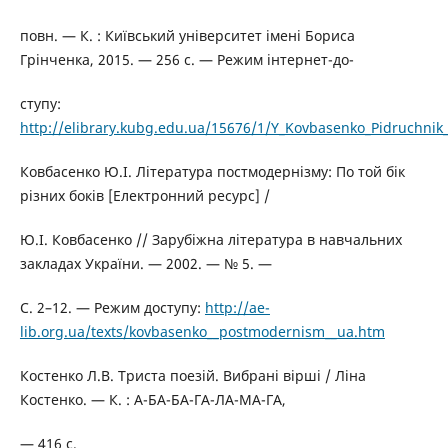
повн. — К. : Київський університет імені Бориса
Грінченка, 2015. — 256 с. — Режим інтернет-до-
ступу:
http://elibrary.kubg.edu.ua/15676/1/Y_Kovbasenko_Pidruchnik
Ковбасенко Ю.І. Література постмодернізму: По той бік
різних боків [Електронний ресурс] /
Ю.І. Ковбасенко // Зарубіжна література в навчальних
закладах України. — 2002. — № 5. —
С. 2–12. — Режим доступу:
http://ae-
lib.org.ua/texts/kovbasenko__postmodernism__ua.htm
Костенко Л.В. Триста поезій. Вибрані вірші / Ліна
Костенко. — К. : А-БА-БА-ГА-ЛА-МА-ГА,
— 416 с.