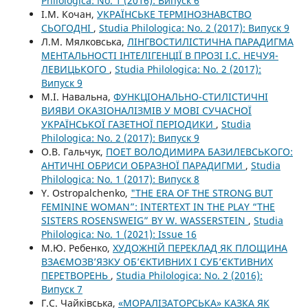
Philologica: No. 1 (2016): Випуск 6
І.М. Кочан,
УКРАЇНСЬКЕ ТЕРМІНОЗНАВСТВО
СЬОГОДНІ
,
Studia Philologica: No. 2 (2017): Випуск 9
Л.М. Мялковська,
ЛІНГВОСТИЛІСТИЧНА ПАРАДИГМА
МЕНТАЛЬНОСТІ ІНТЕЛІГЕНЦІЇ В ПРОЗІ І.С. НЕЧУЯ-
ЛЕВИЦЬКОГО
,
Studia Philologica: No. 2 (2017):
Випуск 9
М.І. Навальна,
ФУНКЦІОНАЛЬНО-СТИЛІСТИЧНІ
ВИЯВИ ОКАЗІОНАЛІЗМІВ У МОВІ СУЧАСНОЇ
УКРАЇНСЬКОЇ ГАЗЕТНОЇ ПЕРІОДИКИ
,
Studia
Philologica: No. 2 (2017): Випуск 9
О.В. Гальчук,
ПОЕТ ВОЛОДИМИРА БАЗИЛЕВСЬКОГО:
АНТИЧНІ ОБРИСИ ОБРАЗНОЇ ПАРАДИГМИ
,
Studia
Philologica: No. 1 (2017): Випуск 8
Y. Ostropalchenko,
"THE ERA OF THE STRONG BUT
FEMININE WOMAN”: INTERTEXT IN THE PLAY “THE
SISTERS ROSENSWEIG” BY W. WASSERSTEIN
,
Studia
Philologica: No. 1 (2021): Issue 16
М.Ю. Ребенко,
ХУДОЖНІЙ ПЕРЕКЛАД ЯК ПЛОЩИНА
ВЗАЄМОЗВ’ЯЗКУ ОБ’ЄКТИВНИХ І СУБ’ЄКТИВНИХ
ПЕРЕТВОРЕНЬ
,
Studia Philologica: No. 2 (2016):
Випуск 7
Г.С. Чайківська,
«МОРАЛІЗАТОРСЬКА» КАЗКА ЯК