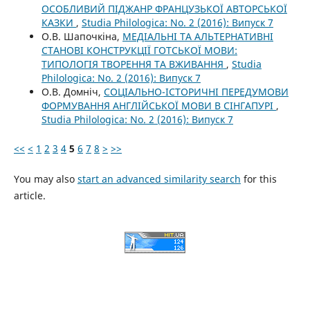
ОСОБЛИВИЙ ПІДЖАНР ФРАНЦУЗЬКОЇ АВТОРСЬКОЇ
КАЗКИ
,
Studia Philologica: No. 2 (2016): Випуск 7
О.В. Шапочкіна,
МЕДІАЛЬНІ ТА АЛЬТЕРНАТИВНІ
СТАНОВІ КОНСТРУКЦІЇ ГОТСЬКОЇ МОВИ:
ТИПОЛОГІЯ ТВОРЕННЯ ТА ВЖИВАННЯ
,
Studia
Philologica: No. 2 (2016): Випуск 7
О.В. Домніч,
СОЦІАЛЬНО-ІСТОРИЧНІ ПЕРЕДУМОВИ
ФОРМУВАННЯ АНГЛІЙСЬКОЇ МОВИ В СІНГАПУРІ
,
Studia Philologica: No. 2 (2016): Випуск 7
<<
<
1
2
3
4
5
6
7
8
>
>>
You may also
start an advanced similarity search
for this
article.