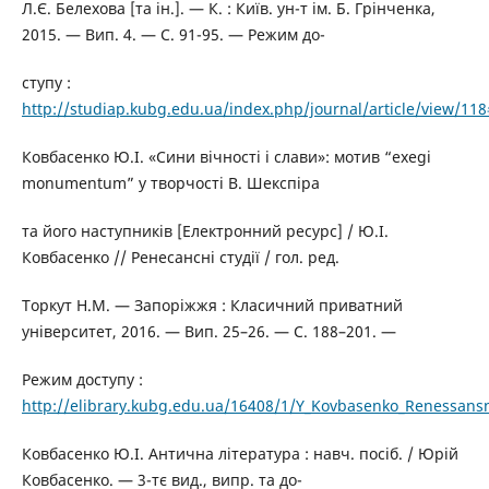
Л.Є. Белехова [та ін.]. — К. : Київ. ун-т ім. Б. Грінченка,
2015. — Вип. 4. — С. 91-95. — Режим до-
ступу :
http://studiap.kubg.edu.ua/index.php/journal/article/view/11
Ковбасенко Ю.І. «Сини вічності і слави»: мотив “exegi
monumentum” у творчості В. Шекспіра
та його наступників [Електронний ресурс] / Ю.І.
Ковбасенко // Ренесансні студії / гол. ред.
Торкут Н.М. — Запоріжжя : Класичний приватний
університет, 2016. — Вип. 25–26. — С. 188–201. —
Режим доступу :
http://elibrary.kubg.edu.ua/16408/1/Y_Kovbasenko_Renessansn
Ковбасенко Ю.І. Антична літеpатуpа : навч. посіб. / Юрій
Ковбасенко. — 3-тє вид., випp. та до-