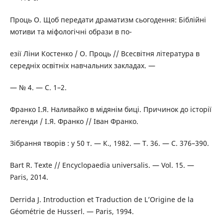
Проць О. Щоб передати драматизм сьогодення: Біблійні
мотиви та міфологічні образи в по-
езії Ліни Костенко / О. Проць // Всесвітня література в
середніх освітніх навчальних закладах. —
— № 4. — C. 1–2.
Франко І.Я. Наливайко в мідянім биці. Причинок до історії
легенди / І.Я. Франко // Іван Франко.
Зібрання творів : у 50 т. — К., 1982. — Т. 36. — С. 376–390.
Bart R. Texte // Encyclopaеdia universalis. — Vol. 15. —
Paris, 2014.
Derrida J. Introduction et Traduction de L’Origine de la
Géométrie de Husserl. — Paris, 1994.