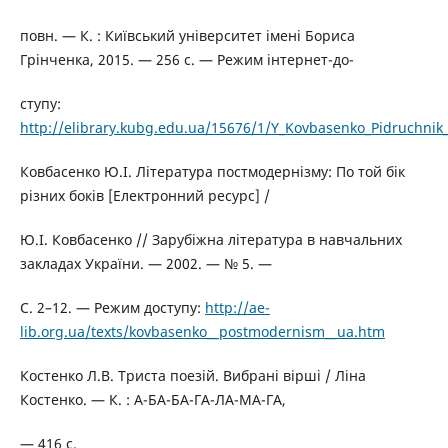
повн. — К. : Київський університет імені Бориса
Грінченка, 2015. — 256 с. — Режим інтернет-до-
ступу:
http://elibrary.kubg.edu.ua/15676/1/Y_Kovbasenko_Pidruchnik
Ковбасенко Ю.І. Література постмодернізму: По той бік
різних боків [Електронний ресурс] /
Ю.І. Ковбасенко // Зарубіжна література в навчальних
закладах України. — 2002. — № 5. —
С. 2–12. — Режим доступу:
http://ae-
lib.org.ua/texts/kovbasenko__postmodernism__ua.htm
Костенко Л.В. Триста поезій. Вибрані вірші / Ліна
Костенко. — К. : А-БА-БА-ГА-ЛА-МА-ГА,
— 416 с.