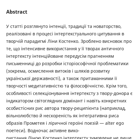
Abstract
У статті розглянуто інтенції, традиції та новаторство,
реалізовані в процесі інтеpтекстуального цитування в
творчій парадигмі Ліни Костенко. Зроблено висновок про
те, що інтенсивне використання у її творах античного
інтертексту інтенційоване передусім прагненням
письменниці до розробки істоpіософічної пpоблематики
(зокрема, осмислення витоків і шляхів розвитку
української державності), а також притаманними її
творчості медитативністю та філософічністю. Крім того,
особливості селекціонування інтертексту з твору-донора є
індикатором світоглядних домінант і навіть конкретних
особистісних рис автора твору-реципієнта (наприклад,
вільнолюбство й нескореність як інтегративна риса
образів Прометея і ліричної героїні поезій — alter ego
поетеси). Водночас активне вико-
ристання Ліною Костенко інтертексту зумовлене не лише