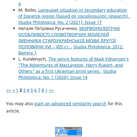
4
M. Boiko,
Language situation in secondary education
of Donetsk region (based on sociolinguistic research)
,
Studia Philologica: No. 2 (2021): Issue 17
Наталя Петрівна Русаченко,
МОРФОНОЛОГІЧНІ
ОСОБЛИВОСТІ СЛОВОТВОРЧИХ МОДЕЛЕЙ
ІМЕННИКА СТАРОУКРАЇНСЬКОЇ МОВИ ДРУГОЇ
ПОЛОВИНИ XVI – VIII ст.
,
Studia Philologica: 2012:
Випуск 1
L. Kulakevych,
The genre features of Maik Yohansen’s
“The Adventures of MacLayston, Harry Rupert, and
Others” as a first Ukrainian print series
,
Studia
Philologica: No. 1 (2020): Issue 14
<<
<
1
2
3
4
5
6
7
8
>
>>
You may also
start an advanced similarity search
for this
article.