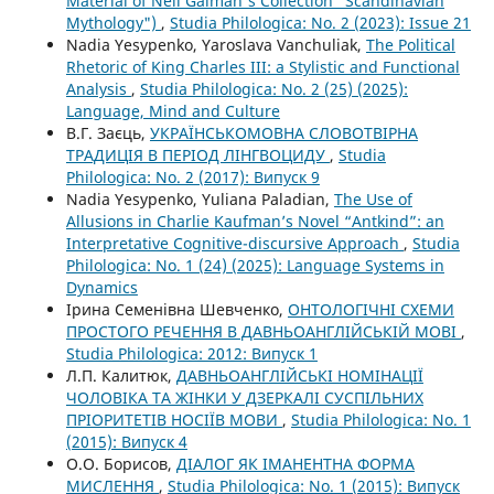
Material of Neil Gaiman's Collection "Scandinavian
Mythology")
,
Studia Philologica: No. 2 (2023): Issue 21
Nadia Yesypenko, Yaroslava Vanchuliak,
The Political
Rhetoric of King Charles III: a Stylistic and Functional
Analysis
,
Studia Philologica: No. 2 (25) (2025):
Language, Mind and Culture
В.Г. Заєць,
УКРАЇНСЬКОМОВНА СЛОВОТВІРНА
ТРАДИЦІЯ В ПЕРІОД ЛІНГВОЦИДУ
,
Studia
Philologica: No. 2 (2017): Випуск 9
Nadia Yesypenko, Yuliana Paladian,
The Use of
Allusions in Charlie Kaufman’s Novel “Antkind”: an
Interpretative Cognitive-discursive Approach
,
Studia
Philologica: No. 1 (24) (2025): Language Systems in
Dynamics
Ірина Семенівна Шевченко,
ОНТОЛОГІЧНІ СХЕМИ
ПРОСТОГО РЕЧЕННЯ В ДАВНЬОАНГЛІЙСЬКІЙ МОВІ
,
Studia Philologica: 2012: Випуск 1
Л.П. Калитюк,
ДАВНЬОАНГЛІЙСЬКІ НОМІНАЦІЇ
ЧОЛОВІКА ТА ЖІНКИ У ДЗЕРКАЛІ СУСПІЛЬНИХ
ПРІОРИТЕТІВ НОСІЇВ МОВИ
,
Studia Philologica: No. 1
(2015): Випуск 4
О.О. Борисов,
ДІАЛОГ ЯК ІМАНЕНТНА ФОРМА
МИСЛЕННЯ
,
Studia Philologica: No. 1 (2015): Випуск