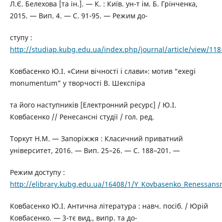
Л.Є. Белехова [та ін.]. — К. : Київ. ун-т ім. Б. Грінченка,
2015. — Вип. 4. — С. 91-95. — Режим до-
ступу :
http://studiap.kubg.edu.ua/index.php/journal/article/view/11
Ковбасенко Ю.І. «Сини вічності і слави»: мотив “exegi
monumentum” у творчості В. Шекспіра
та його наступників [Електронний ресурс] / Ю.І.
Ковбасенко // Ренесансні студії / гол. ред.
Торкут Н.М. — Запоріжжя : Класичний приватний
університет, 2016. — Вип. 25–26. — С. 188–201. —
Режим доступу :
http://elibrary.kubg.edu.ua/16408/1/Y_Kovbasenko_Renessansn
Ковбасенко Ю.І. Антична літеpатуpа : навч. посіб. / Юрій
Ковбасенко. — 3-тє вид., випp. та до-