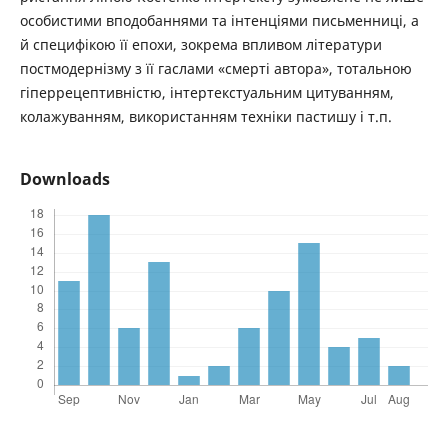
особистими вподобаннями та інтенціями письменниці, а
й специфікою її епохи, зокрема впливом літератури
постмодернізму з її гаслами «смерті автора», тотальною
гіперрецептивністю, інтертекстуальним цитуванням,
колажуванням, використанням техніки пастишу і т.п.
Downloads