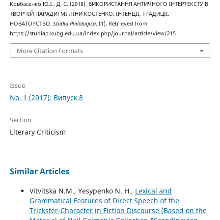
Ковбасенко Ю.І., Д. С. (2018). ВИКОРИСТАННЯ АНТИЧНОГО ІНТЕPТЕКСТУ В
ТВОРЧІЙ ПАРАДИГМІ ЛІНИ КОСТЕНКО: ІНТЕНЦІЇ, ТРАДИЦІЇ,
НОВАТОРСТВО.
Studia Philologica
, (1). Retrieved from
https://studiap.kubg.edu.ua/index.php/journal/article/view/215
More Citation Formats
Issue
No. 1 (2017): Випуск 8
Section
Literary Criticism
Similar Articles
Vitvitska N.M., Yesypenko N. H.,
Lexical and
Grammatical Features of Direct Speech of the
Trickster-Character in Fiction Discourse (Based on the