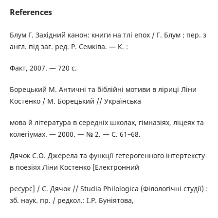
References
Блум Г. Західний канон: книги на тлі епох / Г. Блум ; пер. з
англ. під заг. ред. Р. Семківа. — К. :
Факт, 2007. — 720 с.
Борецький М. Античні та біблійні мотиви в ліриці Ліни
Костенко / М. Борецький // Українська
мова й література в середніх школах, гімназіях, ліцеях та
колегіумах. — 2000. — № 2. — C. 61–68.
Дячок С.О. Джерела та функції гетерогенного інтертексту
в поезіях Ліни Костенко [Електронний
ресурс] / С. Дячок // Studia Philologica (Філологічні студії) :
зб. наук. пр. / редкол.: І.Р. Буніятова,