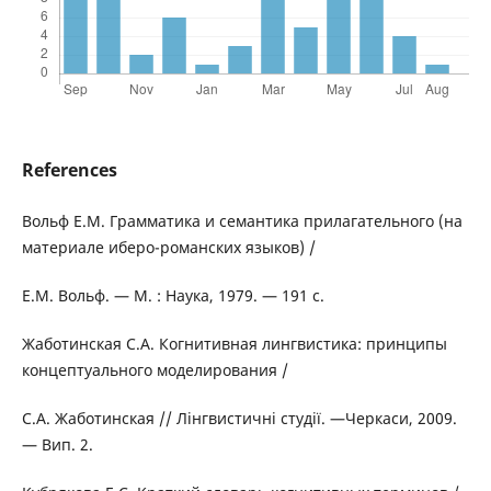
References
Вольф Е.М. Грамматика и семантика прилагательного (на
материале иберо-романских языков) /
Е.М. Вольф. — М. : Наука, 1979. — 191 с.
Жаботинская С.А. Когнитивная лингвистика: принципы
концептуального моделирования /
С.А. Жаботинская // Лiнгвистичнi студії. —Черкаси, 2009.
— Вип. 2.