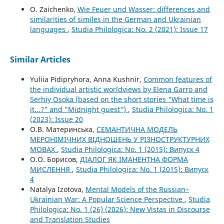
O. Zaichenko,
Wie Feuer und Wasser: differences and
similarities of similes in the German and Ukrainian
languages
,
Studia Philologica: No. 2 (2021): Issue 17
Similar Articles
Yuliia Pidipryhora, Anna Kushnir,
Common features of
the individual artistic worldviews by Elena Garro and
Serhiy Osoka (based on the short stories "What time is
it...?" and "Midnight guest")
,
Studia Philologica: No. 1
(2023): Issue 20
О.В. Материнська,
СЕМАНТИЧНА МОДЕЛЬ
МЕРОНІМІЧНИХ ВІДНОШЕНЬ У РІЗНОСТРУКТУРНИХ
МОВАХ
,
Studia Philologica: No. 1 (2015): Випуск 4
О.О. Борисов,
ДІАЛОГ ЯК ІМАНЕНТНА ФОРМА
МИСЛЕННЯ
,
Studia Philologica: No. 1 (2015): Випуск
4
Natalya Izotova,
Mental Models of the Russian–
Ukrainian War: A Popular Science Perspective
,
Studia
Philologica: No. 1 (26) (2026): New Vistas in Discourse
and Translation Studies