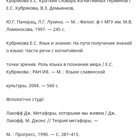
Кубрякова Е.С. Краткий словарь когнитивных терминов /
Е.С. Кубрякова, В.З. Демьянков,
Ю.Г. Панкрац, Л.Г. Лузина. — М. : Филол. ф-т МГУ им. М.В.
Ломоносова, 1997. — 245 с.
Кубрякова Е.С. Язык и знание: На пути получения знаний
о языке: Части речи с когнитивной
точки зрения. Роль языка в познании мира / Е.С.
Кубрякова ; РАН ИЯ. — М. : Языки славянской
культуры, 2004. — 560 c.
Філологічні студії
Лакофф Дж. Метафоры, которыми мы живем / Дж.
Лакофф, М. Джонс // Теория метафоры. —
М. : Прогресс, 1990. — С. 387–415.