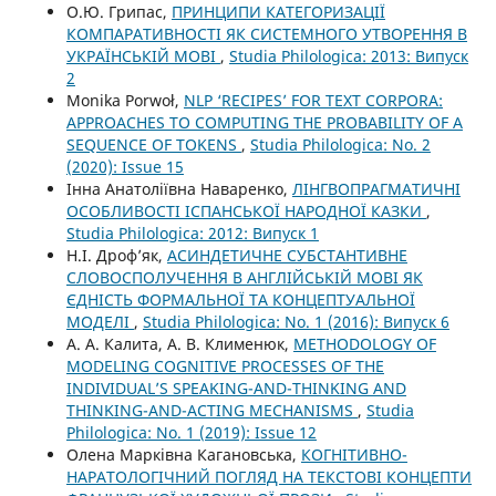
О.Ю. Грипас,
ПРИНЦИПИ КАТЕГОРИЗАЦІЇ
КОМПАРАТИВНОСТІ ЯК СИСТЕМНОГО УТВОРЕННЯ В
УКРАЇНСЬКІЙ МОВІ
,
Studia Philologica: 2013: Випуск
2
Monika Porwoł,
NLP ‘RECIPES’ FOR TEXT CORPORA:
APPROACHES TO COMPUTING THE PROBABILITY OF A
SEQUENCE OF TOKENS
,
Studia Philologica: No. 2
(2020): Issue 15
Інна Анатоліївна Наваренко,
ЛІНГВОПРАГМАТИЧНІ
ОСОБЛИВОСТІ ІСПАНСЬКОЇ НАРОДНОЇ КАЗКИ
,
Studia Philologica: 2012: Випуск 1
Н.І. Дроф’як,
АСИНДЕТИЧНЕ СУБСТАНТИВНЕ
СЛОВОСПОЛУЧЕННЯ В АНГЛІЙСЬКІЙ МОВІ ЯК
ЄДНІСТЬ ФОРМАЛЬНОЇ ТА КОНЦЕПТУАЛЬНОЇ
МОДЕЛІ
,
Studia Philologica: No. 1 (2016): Випуск 6
А. А. Калита, А. В. Клименюк,
METHODOLOGY OF
MODELING COGNITIVE PROCESSES OF THE
INDIVIDUAL’S SPEAKING-AND-THINKING AND
THINKING-AND-ACTING MECHANISMS
,
Studia
Philologica: No. 1 (2019): Issue 12
Олена Марківна Кагановська,
КОГНІТИВНО-
НАРАТОЛОГІЧНИЙ ПОГЛЯД НА ТЕКСТОВІ КОНЦЕПТИ