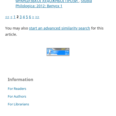
ФРАНЦУЗЬКОЇ ХУДОЖНЬОЇ ПРОЗИ
,
Studia
Philologica: 2012: Випуск 1
<<
<
1
2
3
4
5
6
>
>>
You may also
start an advanced similarity search
for this
article.
Information
For Readers
For Authors
For Librarians