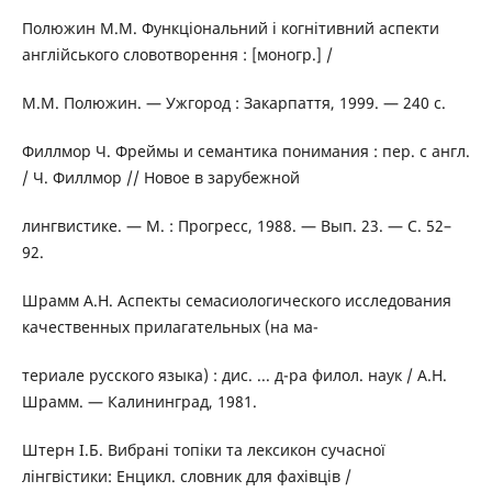
Полюжин М.М. Функціональний і когнітивний аспекти
англійського словотворення : [моногр.] /
М.М. Полюжин. — Ужгород : Закарпаття, 1999. — 240 с.
Филлмор Ч. Фреймы и семантика понимания : пер. с англ.
/ Ч. Филлмор // Новое в зарубежной
лингвистике. — М. : Прогресс, 1988. — Вып. 23. — С. 52–
92.
Шрамм А.Н. Аспекты семасиологического исследования
качественных прилагательных (на ма-
териале русского языка) : дис. ... д-ра филол. наук / А.Н.
Шрамм. — Калининград, 1981.
Штерн І.Б. Вибрані топіки та лексикон сучасної
лінгвістики: Енцикл. словник для фахівців /