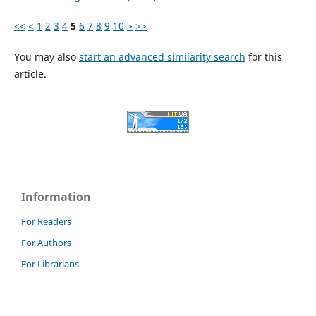
<<
<
1
2
3
4
5
6
7
8
9
10
>
>>
You may also
start an advanced similarity search
for this
article.
Information
For Readers
For Authors
For Librarians