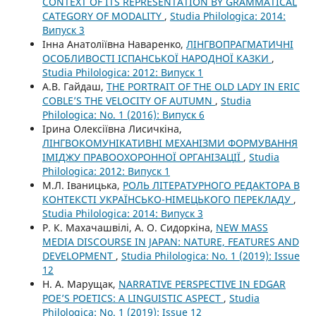
CONTEXT OF ITS REPRESENTATION BY GRAMMATICAL
CATEGORY OF MODALITY
,
Studia Philologica: 2014:
Випуск 3
Інна Анатоліївна Наваренко,
ЛІНГВОПРАГМАТИЧНІ
ОСОБЛИВОСТІ ІСПАНСЬКОЇ НАРОДНОЇ КАЗКИ
,
Studia Philologica: 2012: Випуск 1
А.В. Гайдаш,
THE PORTRAIT OF THE OLD LADY IN ERIC
COBLE’S THE VELOCITY OF AUTUMN
,
Studia
Philologica: No. 1 (2016): Випуск 6
Ірина Олексіївна Лисичкіна,
ЛІНГВОКОМУНІКАТИВНІ МЕХАНІЗМИ ФОРМУВАННЯ
ІМІДЖУ ПРАВООХОРОННОЇ ОРГАНІЗАЦІЇ
,
Studia
Philologica: 2012: Випуск 1
М.Л. Іваницька,
РОЛЬ ЛІТЕРАТУРНОГО РЕДАКТОРА В
КОНТЕКСТІ УКРАЇНСЬКО-НІМЕЦЬКОГО ПЕРЕКЛАДУ
,
Studia Philologica: 2014: Випуск 3
Р. К. Махачашвілі, А. О. Сидоркіна,
NEW MASS
MEDIA DISCOURSE IN JAPAN: NATURE, FEATURES AND
DEVELOPMENT
,
Studia Philologica: No. 1 (2019): Issue
12
Н. А. Марущак,
NARRATIVE PERSPECTIVE IN EDGAR
POЕ’S POETICS: A LINGUISTIC ASPECT
,
Studia
Philologica: No. 1 (2019): Issue 12