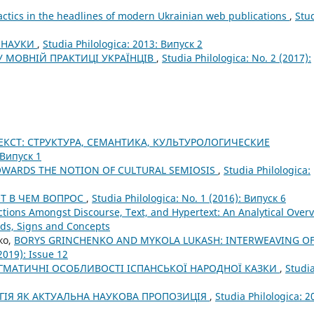
actics in the headlines of modern Ukrainian web publications
,
Stu
І НАУКИ
,
Studia Philologica: 2013: Випуск 2
У МОВНІЙ ПРАКТИЦІ УКРАЇНЦІВ
,
Studia Philologica: No. 2 (2017):
ЕКСТ: СТРУКТУРА, СЕМАНТИКА, КУЛЬТУРОЛОГИЧЕСКИЕ
 Випуск 1
OWARDS THE NOTION OF CULTURAL SEMIOSIS
,
Studia Philologica:
ОТ В ЧЕМ ВОПРОС
,
Studia Philologica: No. 1 (2016): Випуск 6
nctions Amongst Discourse, Text, and Hypertext: An Analytical Over
rlds, Signs and Concepts
ко,
BORYS GRINCHENKO AND MYKOLA LUKASH: INTERWEAVING O
2019): Issue 12
ГМАТИЧНІ ОСОБЛИВОСТІ ІСПАНСЬКОЇ НАРОДНОЇ КАЗКИ
,
Studi
ГІЯ ЯК АКТУАЛЬНА НАУКОВА ПРОПОЗИЦІЯ
,
Studia Philologica: 2