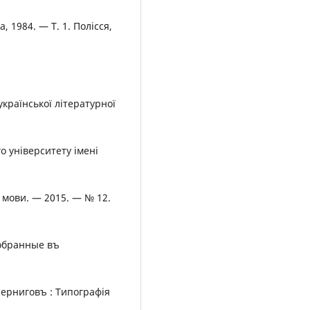
а, 1984. — Т. 1. Полісся,
української літературної
о університету імені
ї мови. — 2015. — № 12.
собранные въ
 Черниговъ : Типографія