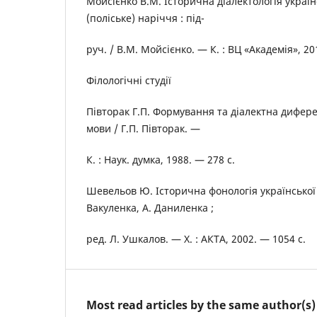
Мойсієнко В.М. Історична діалектологія україн
(поліське) наріччя : під-
руч. / В.М. Мойсієнко. — К. : ВЦ «Академія», 20
Філологічні студії
Півторак Г.П. Формування та діалектна дифере
мови / Г.П. Півторак. —
К. : Наук. думка, 1988. — 278 c.
Шевельов Ю. Історична фонологія української м
Вакуленка, А. Даниленка ;
ред. Л. Ушкалов. — Х. : АКТА, 2002. — 1054 с.
Most read articles by the same author(s)