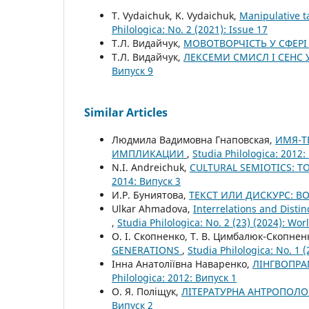
T. Vydaichuk, K. Vydaichuk,
Manipulative t
Philologica: No. 2 (2021): Issue 17
Т.Л. Видайчук,
МОВОТВОРЧІСТЬ У СФЕР
Т.Л. Видайчук,
ЛЕКСЕМИ СМИСЛ І СЕНС 
Випуск 9
Similar Articles
Людмила Вадимовна Гнаповская,
ИМЯ-Т
ИМПЛИКАЦИИ
,
Studia Philologica: 2012:
N.I. Andreichuk,
CULTURAL SEMIOTICS: T
2014: Випуск 3
И.Р. Буниятова,
ТЕКСТ ИЛИ ДИСКУРС: В
Ulkar Ahmadova,
Interrelations and Disti
,
Studia Philologica: No. 2 (23) (2024): Wo
О. І. Скопненко, Т. В. Цимбалюк-Скопнен
GENERATIONS
,
Studia Philologica: No. 1 (
Інна Анатоліївна Наваренко,
ЛІНГВОПРА
Philologica: 2012: Випуск 1
О. Я. Поліщук,
ЛІТЕРАТУРНА АНТРОПОЛО
Випуск 2