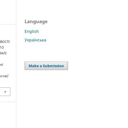
Language
English
Українська
ИВОСТІ
ОГО
ІАЛІ
ved
Make a Submission
urnal/