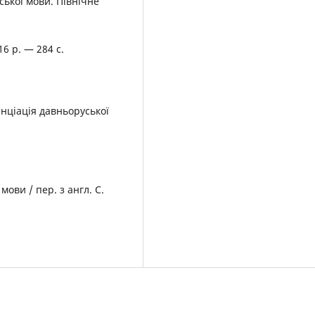
ської мови. Північне
16 р. — 284 с.
нціація давньоруської
ови / пер. з англ. С.