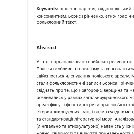
Keywords:
північне наріччя, східнополіський г
консонантизм, Борис Грінченко, етно- графіч
фольклорний текст.
Abstract
У статті проаналізовано найбільш релевантні 
Полісся особливості вокалізму та консонантизм
здійснюється членування поліського ареалу. 
стали фольклористичні записи Бориса Грінчен
свідчать про те, що Новгород-Сіверщина та Ч
розвивались у рамках загальноукраїнського м
ареал фіксує і фонетичні риси праслов’янської 
історичних звукових змін, і вплив сусідніх мов,
та стандартизації літературної мови. Аналізо
(лінгвально та етнокультурно) наявність у їхн
мовної свідомості та відчуття приналежності д