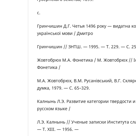
с.
Гринчишин Д.Г. Четья 1496 року — видатна к
української мови / Дмитро
Гринчишин // ЗНТШ. — 1995. — Т. 229. — С. 25
Жовтобрюх М.A. Фонетика / М. Жовтобрюх // Іс
Фонетика /
М.А. Жовтобрюх, В.М. Русанівський, В.Г. Скляр
думка, 1979. — С. 65–329.
Калнынь Л.Э. Развитие категории твердости и
русском языке /
Л.Э. Калнынь // Ученые записки Институтa с
— Т. ХІІІ. — 1956. —