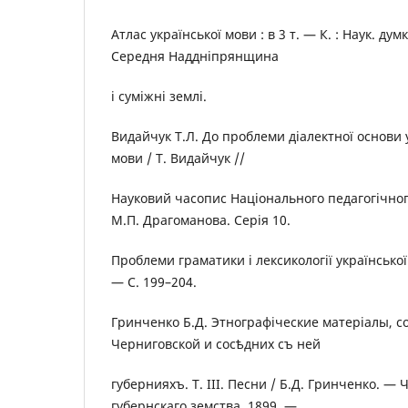
Атлас української мови : в 3 т. — К. : Наук. думк
Середня Наддніпрянщина
і суміжні землі.
Видайчук Т.Л. До проблеми діалектної основи 
мови / Т. Видайчук //
Науковий часопис Національного педагогічног
М.П. Драгоманова. Серія 10.
Проблеми граматики і лексикології українсько
— С. 199–204.
Гринченко Б.Д. Этнографіческие матеріалы, 
Черниговской и сосѣдних съ ней
губернияхъ. Т. ІІІ. Песни / Б.Д. Гринченко. —
губернскаго земства, 1899. —