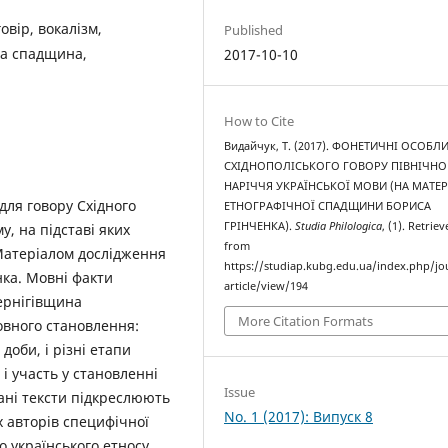
овір, вокалізм,
Published
на спадщина,
2017-10-10
How to Cite
Видайчук, Т. (2017). ФОНЕТИЧНІ ОСОБЛ
СХІДНОПОЛІСЬКОГО ГОВОРУ ПІВНІЧН
НАРІЧЧЯ УКРАЇНСЬКОЇ МОВИ (НА МАТЕР
для говору Східного
ЕТНОГРАФІЧНОЇ СПАДЩИНИ БОРИСА
ГРІНЧЕНКА).
Studia Philologica
, (1). Retrie
у, на підставі яких
from
Матеріалом дослідження
https://studiap.kubg.edu.ua/index.php/jo
ка. Мовні факти
article/view/194
ернігівщина
More Citation Formats
овного становлення:
доби, і різні етапи
 і участь у становленні
Issue
вані тексти підкреслюють
No. 1 (2017): Випуск 8
іх авторів специфічної
о українського етносу.