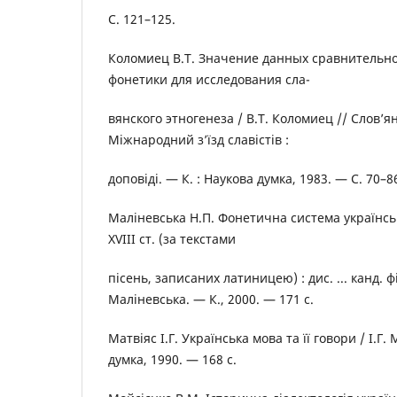
С. 121–125.
Коломиец В.Т. Значение данных сравнительн
фонетики для исследования сла-
вянского этногенеза / В.Т. Коломиец // Слов’я
Міжнародний з’їзд славістів :
доповіді. — К. : Наукова думка, 1983. — С. 70–8
Маліневська Н.П. Фонетична система українсь
XVIII ст. (за текстами
пісень, записаних латиницею) : дис. ... канд. філ
Маліневська. — К., 2000. — 171 с.
Матвіяс І.Г. Українська мова та її говори / І.Г.
думка, 1990. — 168 с.