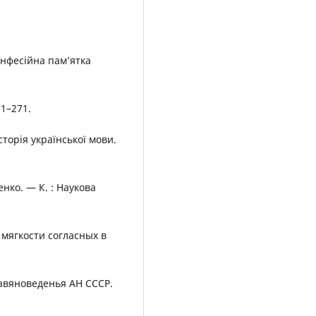
онфесійна пам’ятка
1–271.
торія української мови.
енко. — К. : Наукова
 мягкости согласных в
лавяноведенья АН СССР.