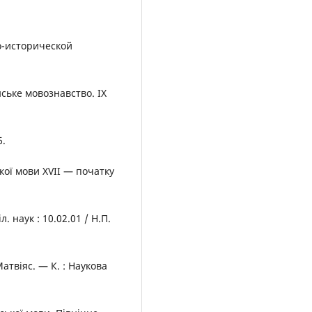
о-исторической
нське мовознавство. ІХ
6.
кої мови XVII — початку
. наук : 10.02.01 / Н.П.
 Матвіяс. — К. : Наукова