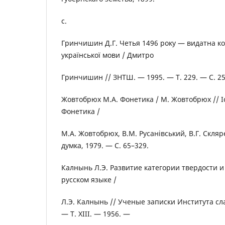
с.
Гринчишин Д.Г. Четья 1496 року — видатна к
української мови / Дмитро
Гринчишин // ЗНТШ. — 1995. — Т. 229. — С. 25
Жовтобрюх М.A. Фонетика / М. Жовтобрюх // Іс
Фонетика /
М.А. Жовтобрюх, В.М. Русанівський, В.Г. Скляр
думка, 1979. — С. 65–329.
Калнынь Л.Э. Развитие категории твердости и
русском языке /
Л.Э. Калнынь // Ученые записки Институтa с
— Т. ХІІІ. — 1956. —