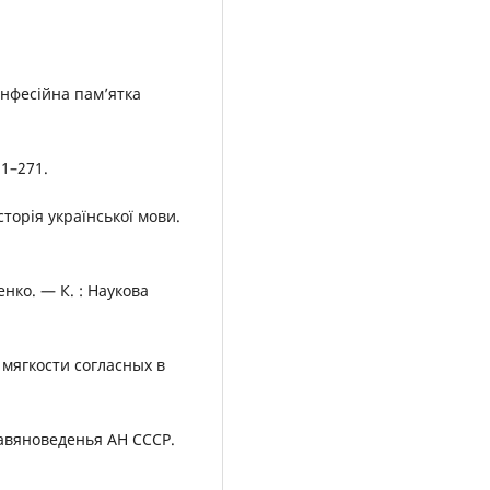
онфесійна пам’ятка
1–271.
торія української мови.
енко. — К. : Наукова
 мягкости согласных в
лавяноведенья АН СССР.