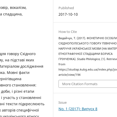
овір, вокалізм,
Published
на спадщина,
2017-10-10
How to Cite
Видайчук, Т. (2017). ФОНЕТИЧНІ ОСОБЛ
СХІДНОПОЛІСЬКОГО ГОВОРУ ПІВНІЧН
НАРІЧЧЯ УКРАЇНСЬКОЇ МОВИ (НА МАТЕР
для говору Східного
ЕТНОГРАФІЧНОЇ СПАДЩИНИ БОРИСА
ГРІНЧЕНКА).
Studia Philologica
, (1). Retrie
у, на підставі яких
from
Матеріалом дослідження
https://studiap.kubg.edu.ua/index.php/jo
ка. Мовні факти
article/view/194
ернігівщина
More Citation Formats
овного становлення:
доби, і різні етапи
 і участь у становленні
Issue
вані тексти підкреслюють
No. 1 (2017): Випуск 8
іх авторів специфічної
о українського етносу.