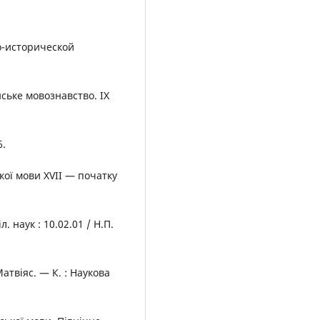
о-исторической
нське мовознавство. ІХ
6.
кої мови XVII — початку
. наук : 10.02.01 / Н.П.
 Матвіяс. — К. : Наукова