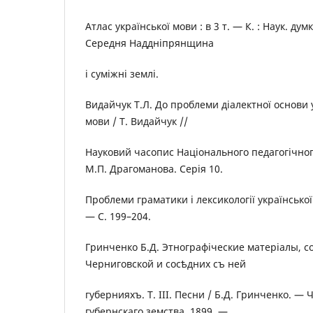
Атлас української мови : в 3 т. — К. : Наук. думк
Середня Наддніпрянщина
і суміжні землі.
Видайчук Т.Л. До проблеми діалектної основи 
мови / Т. Видайчук //
Науковий часопис Національного педагогічног
М.П. Драгоманова. Серія 10.
Проблеми граматики і лексикології українсько
— С. 199–204.
Гринченко Б.Д. Этнографіческие матеріалы, 
Черниговской и сосѣдних съ ней
губернияхъ. Т. ІІІ. Песни / Б.Д. Гринченко. —
губернскаго земства, 1899. —