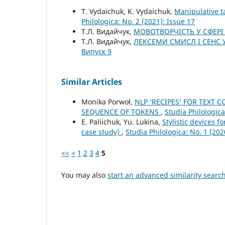
T. Vydaichuk, K. Vydaichuk,
Manipulative t
Philologica: No. 2 (2021): Issue 17
Т.Л. Видайчук,
МОВОТВОРЧІСТЬ У СФЕР
Т.Л. Видайчук,
ЛЕКСЕМИ СМИСЛ І СЕНС 
Випуск 9
Similar Articles
Monika Porwoł,
NLP ‘RECIPES’ FOR TEXT
SEQUENCE OF TOKENS
,
Studia Philologica
E. Paliichuk, Yu. Lukina,
Stylistic devices 
case study)
,
Studia Philologica: No. 1 (202
<<
<
1
2
3
4
5
You may also
start an advanced similarity searc