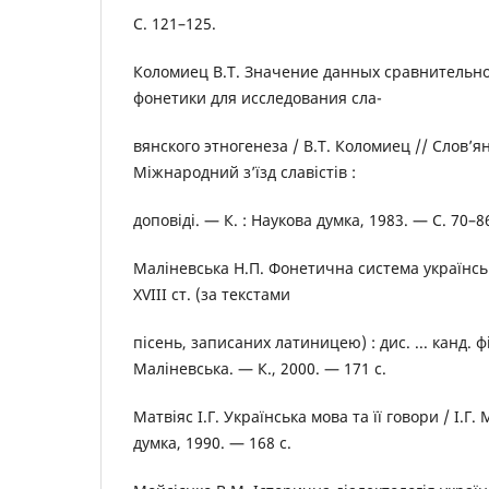
С. 121–125.
Коломиец В.Т. Значение данных сравнительн
фонетики для исследования сла-
вянского этногенеза / В.Т. Коломиец // Слов’я
Міжнародний з’їзд славістів :
доповіді. — К. : Наукова думка, 1983. — С. 70–8
Маліневська Н.П. Фонетична система українсь
XVIII ст. (за текстами
пісень, записаних латиницею) : дис. ... канд. філ
Маліневська. — К., 2000. — 171 с.
Матвіяс І.Г. Українська мова та її говори / І.Г.
думка, 1990. — 168 с.