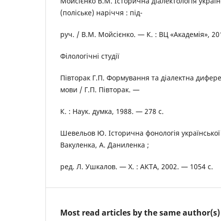
Мойсієнко В.М. Історична діалектологія україн
(поліське) наріччя : під-
руч. / В.М. Мойсієнко. — К. : ВЦ «Академія», 20
Філологічні студії
Півторак Г.П. Формування та діалектна дифере
мови / Г.П. Півторак. —
К. : Наук. думка, 1988. — 278 c.
Шевельов Ю. Історична фонологія української м
Вакуленка, А. Даниленка ;
ред. Л. Ушкалов. — Х. : АКТА, 2002. — 1054 с.
Most read articles by the same author(s)