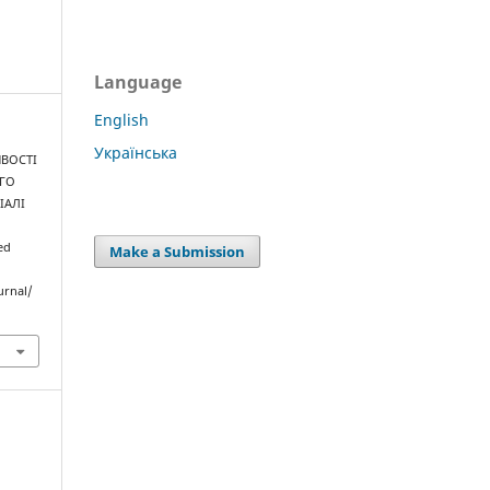
Language
English
Українська
ИВОСТІ
ОГО
ІАЛІ
ved
Make a Submission
urnal/