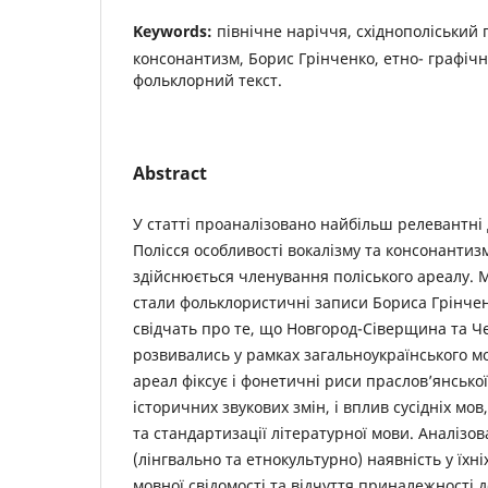
Keywords:
північне наріччя, східнополіський г
консонантизм, Борис Грінченко, етно- графіч
фольклорний текст.
Abstract
У статті проаналізовано найбільш релевантні 
Полісся особливості вокалізму та консонантизм
здійснюється членування поліського ареалу. 
стали фольклористичні записи Бориса Грінчен
свідчать про те, що Новгород-Сіверщина та Ч
розвивались у рамках загальноукраїнського м
ареал фіксує і фонетичні риси праслов’янської 
історичних звукових змін, і вплив сусідніх мов,
та стандартизації літературної мови. Аналізо
(лінгвально та етнокультурно) наявність у їхн
мовної свідомості та відчуття приналежності д