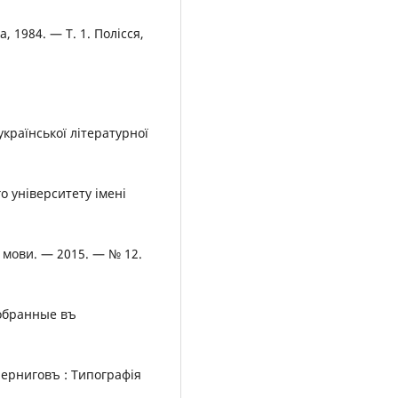
а, 1984. — Т. 1. Полісся,
української літературної
о університету імені
ї мови. — 2015. — № 12.
собранные въ
 Черниговъ : Типографія