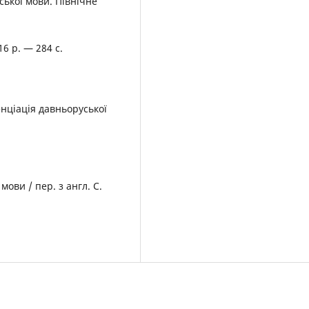
ської мови. Північне
16 р. — 284 с.
нціація давньоруської
ови / пер. з англ. С.