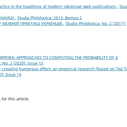
actics in the headlines of modern Ukrainian web publications
,
Stu
І НАУКИ
,
Studia Philologica: 2013: Випуск 2
У МОВНІЙ ПРАКТИЦІ УКРАЇНЦІВ
,
Studia Philologica: No. 2 (2017):
 CORPORA: APPROACHES TO COMPUTING THE PROBABILITY OF A
: No. 2 (2020): Issue 15
for creating humorous effect: an empirical research (based on Ted T
0): Issue 14
h
for this article.