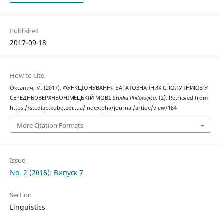
Published
2017-09-18
How to Cite
Оксанич, М. (2017). ФУНКЦІОНУВАННЯ БАГАТОЗНАЧНИХ СПОЛУЧНИКІВ У
СЕРЕДНЬОВЕРХНЬОНІМЕЦЬКІЙ МОВІ.
Studia Philologica
, (2). Retrieved from
https://studiap.kubg.edu.ua/index.php/journal/article/view/184
More Citation Formats
Issue
No. 2 (2016): Випуск 7
Section
Linguistics