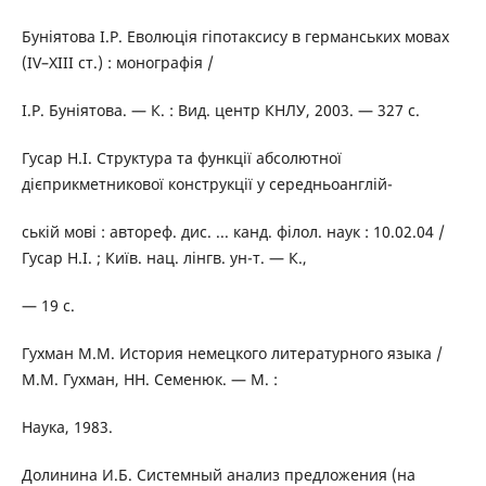
Буніятова І.Р. Еволюція гіпотаксису в германських мовах
(IV–XIII ст.) : монографія /
І.Р. Буніятова. — К. : Вид. центр КНЛУ, 2003. — 327 с.
Гусар Н.І. Структура та функції абсолютної
дієприкметникової конструкції у середньоанглій-
ській мові : автореф. дис. ... канд. філол. наук : 10.02.04 /
Гусар Н.І. ; Київ. нац. лінгв. ун-т. — К.,
— 19 с.
Гухман М.М. История немецкого литературного языка /
М.М. Гухман, НН. Семенюк. — М. :
Наука, 1983.
Долинина И.Б. Системный анализ предложения (на