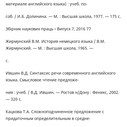
материале английского языка) : учеб. по-
соб. / И.Б. Долинина. — М. : Высшая школа, 1977. — 175 с.
Збірник наукових праць • Випуск 7, 2016 77
Жирмунский В.М. История немецкого языка / В.М.
Жирмунский. — М. : Высшая школа, 1965. —
c.
Ившин В.Д. Синтаксис речи современного английского
языка. Смысловое чтение предложе-
ния : учеб. / В.Д. Ившин. — Ростов н/Дону : Феникс, 2002.
— 320 с.
Кацкова Т.А. Сложноподчиненное предложение с
придаточным определительным в средне-