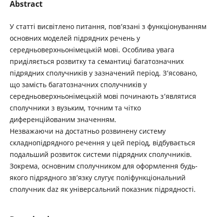
Abstract
У статті висвітлено питання, пов’язані з функціонуванням
основних моделей підрядних речень у
середньоверхньонімецькій мові. Особлива увага
приділяється розвитку та семантиці багатозначних
підрядних сполучників у зазначений період. З’ясовано,
що замість багатозначних сполучників у
середньоверхньонімецькій мові починають з’являтися
сполучники з вузьким, точним та чітко
диференційованим значенням.
Незважаючи на достатньо розвинену систему
складнопідрядного речення у цей період, відбувається
подальший розвиток системи підрядних сполучників.
Зокрема, основним сполучником для оформлення будь-
якого підрядного зв’язку слугує поліфункціональний
сполучник daz як універсальний показник підрядності.