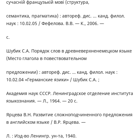
сучасній французькій мові (структура,
семантика, прагматика) : автореф. дис. ... канд. филол.
наук : 10.02.05 / Фефелова. В.В. — К., 2006. —
с.
Шубик С.А. Порядок слов в древневерхненемецком языке
(Место глагола в повествовательном
предложении) : автореф. дис. … канд. филол. наук :
10.02.04 «Германские язики» / Шубик С.А. ;
Академия наук СССР. Ленинградское отделение института
языкознания. — Л., 1964. — 20 с.
Ярцева В.Н. Развитие сложноподчиненного предложения
в английском языке / В.Р. Ярцева. —
Л. : Изд-во Ленингр. ун-та, 1940.