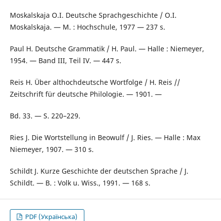
Moskalskaja O.I. Deutsche Sprachgeschichte / O.I.
Moskalskaja. — M. : Hochschule, 1977 — 237 s.
Paul H. Deutsche Grammatik / H. Paul. — Halle : Niemeyer,
1954. — Band III, Teil IV. — 447 s.
Reis H. Über althochdeutsche Wortfolge / Н. Reis //
Zeitschrift für deutsche Philologie. — 1901. —
Bd. 33. — S. 220–229.
Ries J. Die Wortstellung in Beowulf / J. Ries. — Halle : Max
Niemeyer, 1907. — 310 s.
Schildt J. Kurze Geschichte der deutschen Sprache / J.
Schildt. — B. : Volk u. Wiss., 1991. — 168 s.
PDF (Українська)