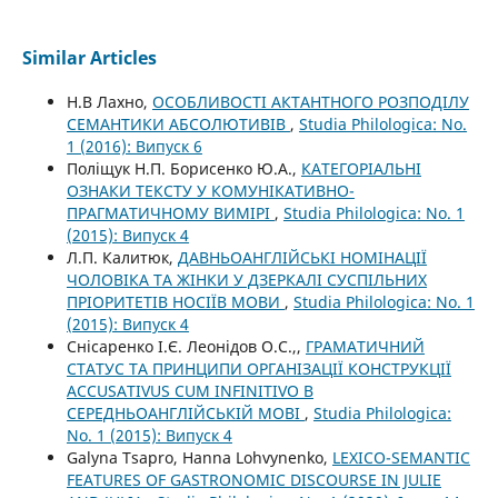
Similar Articles
Н.В Лахно,
ОСОБЛИВОСТІ АКТАНТНОГО РОЗПОДІЛУ
СЕМАНТИКИ АБСОЛЮТИВІВ
,
Studia Philologica: No.
1 (2016): Випуск 6
Поліщук Н.П. Борисенко Ю.А.,
КАТЕГОРІАЛЬНІ
ОЗНАКИ ТЕКСТУ У КОМУНІКАТИВНО-
ПРАГМАТИЧНОМУ ВИМІРІ
,
Studia Philologica: No. 1
(2015): Випуск 4
Л.П. Калитюк,
ДАВНЬОАНГЛІЙСЬКІ НОМІНАЦІЇ
ЧОЛОВІКА ТА ЖІНКИ У ДЗЕРКАЛІ СУСПІЛЬНИХ
ПРІОРИТЕТІВ НОСІЇВ МОВИ
,
Studia Philologica: No. 1
(2015): Випуск 4
Снісаренко І.Є. Леонідов О.С.,,
ГРАМАТИЧНИЙ
СТАТУС ТА ПРИНЦИПИ ОРГАНІЗАЦІЇ КОНСТРУКЦІЇ
ACCUSATIVUS CUM INFINITIVO В
СЕРЕДНЬОАНГЛІЙСЬКІЙ МОВІ
,
Studia Philologica:
No. 1 (2015): Випуск 4
Galyna Tsapro, Hanna Lohvynenko,
LEXICO-SEMANTIC
FEATURES OF GASTRONOMIC DISCOURSE IN JULIE