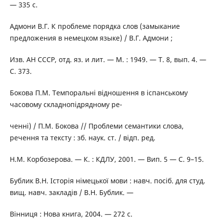
— 335 с.
Адмони В.Г. К проблеме порядка слов (замыкание
предложения в немецком языке) / В.Г. Адмони ;
Изв. АН СССР, отд. яз. и лит. — М. : 1949. — Т. 8, вып. 4. —
С. 373.
Бокова П.М. Темпоральні відношення в іспанському
часовому складнопідрядному ре-
ченні) / П.М. Бокова // Проблеми семантики слова,
речення та тексту : зб. наук. ст. / відп. ред.
Н.М. Корбозерова. — К. : КДЛУ, 2001. — Вип. 5 — С. 9–15.
Бублик В.Н. Історія німецької мови : навч. посіб. для студ.
вищ. навч. закладів / В.Н. Бублик. —
Вінниця : Нова книга, 2004. — 272 с.