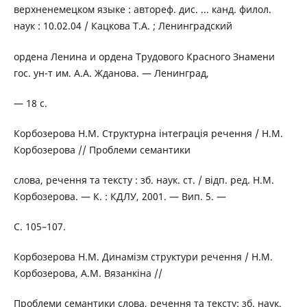
верхненемецком языке : автореф. дис. ... канд. филол.
наук : 10.02.04 / Кацкова Т.А. ; Ленинградский
ордена Ленина и ордена Трудового Красного Знамени
гос. ун-т им. А.А. Жданова. — Ленинград,
— 18 с.
Корбозерова Н.М. Структурна інтеграція речення / Н.М.
Корбозерова // Проблеми семантики
слова, речення та тексту : зб. наук. ст. / відп. ред. Н.М.
Корбозерова. — К. : КДЛУ, 2001. — Вип. 5. —
С. 105–107.
Корбозерова Н.М. Динамізм структури речення / Н.М.
Корбозерова, А.М. Вязанкіна //
Проблеми семантики слова, речення та тексту: зб. наук.