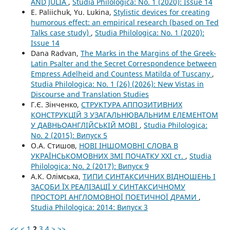
AND JULIA
,
Studia Philologica: No. 1 (2020): Issue 14
E. Paliichuk, Yu. Lukina,
Stylistic devices for creating
humorous effect: an empirical research (based on Ted
Talks case study)
,
Studia Philologica: No. 1 (2020):
Issue 14
Dana Radvan,
The Marks in the Margins of the Greek-
Latin Psalter and the Secret Correspondence between
Empress Adelheid and Countess Matilda of Tuscany
,
Studia Philologica: No. 1 (26) (2026): New Vistas in
Discourse and Translation Studies
Г.Є. Зінченко,
СТРУКТУРА АППОЗИТИВНИХ
КОНСТРУКЦІЙ З УЗАГАЛЬНЮВАЛЬНИМ ЕЛЕМЕНТОМ
У ДАВНЬОАНГЛІЙСЬКІЙ МОВІ
,
Studia Philologica:
No. 2 (2015): Випуск 5
О.А. Стишов,
НОВІ ІНШОМОВНІ СЛОВА В
УКРАЇНСЬКОМОВНИХ ЗМІ ПОЧАТКУ ХХІ ст.
,
Studia
Philologica: No. 2 (2017): Випуск 9
А.К. Олімська,
ТИПИ СИНТАКСИЧНИХ ВІДНОШЕНЬ І
ЗАСОБИ ЇХ РЕАЛІЗАЦІЇ У СИНТАКСИЧНОМУ
ПРОСТОРІ АНГЛОМОВНОЇ ПОЕТИЧНОЇ ДРАМИ
,
Studia Philologica: 2014: Випуск 3
<<
<
1
2
3
4
>
>>