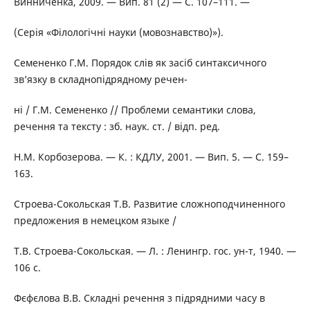
Винниченка, 2009. — Вип. 81 (2) — С. 107–111. —
(Серія «Філологічні науки (мовознавство)»).
Семененко Г.М. Порядок слів як засіб синтаксичного
зв’язку в складнопідрядному речен-
ні / Г.М. Семененко // Проблеми семантики слова,
речення та тексту : зб. наук. ст. / відп. ред.
Н.М. Корбозерова. — К. : КДЛУ, 2001. — Вип. 5. — С. 159–
163.
Строева-Сокольская Т.В. Развитие сложноподчиненного
предложения в немецком языке /
Т.В. Строева-Сокольская. — Л. : Ленингр. гос. ун-т, 1940. —
106 с.
Фєфєлова В.В. Складні речення з підрядними часу в