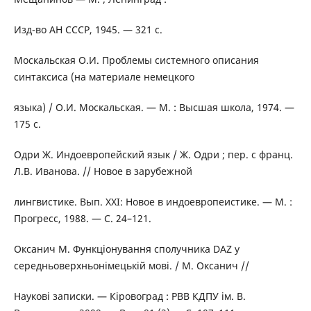
Изд-во АН СССР, 1945. — 321 с.
Москальская О.И. Проблемы системного описания
синтаксиса (на материале немецкого
языка) / О.И. Москальская. — М. : Высшая школа, 1974. —
175 с.
Одри Ж. Индоевропейский язык / Ж. Одри ; пер. с франц.
Л.В. Иванова. // Новое в зарубежной
лингвистике. Вып. XXI: Новое в индоевропеистике. — М. :
Прогресс, 1988. — С. 24–121.
Оксанич М. Функціонування сполучника DAZ у
середньоверхньонімецькій мові. / М. Оксанич //
Наукові записки. — Кіровоград : РВВ КДПУ ім. В.