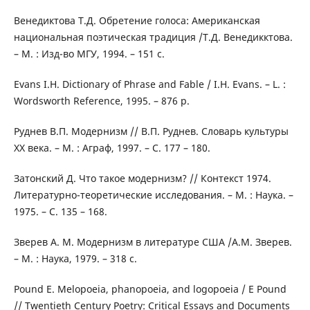
Венедиктова Т.Д. Обретение голоса: Американская
национальная поэтическая традиция /Т.Д. Венедикктова.
– М. : Изд-во МГУ, 1994. – 151 с.
Evans I.H. Dictionary of Phrase and Fable / I.H. Evans. – L. :
Wordsworth Reference, 1995. – 876 p.
Руднев В.П. Модернизм // В.П. Руднев. Словарь культуры
ХХ века. – М. : Аграф, 1997. – С. 177 – 180.
Затонский Д. Что такое модернизм? // Контекст 1974.
Литературно-теоретические исследования. – М. : Наука. –
1975. – С. 135 – 168.
Зверев А. М. Модернизм в литературе США /А.М. Зверев.
– М. : Наука, 1979. – 318 с.
Pound E. Melopoeia, phanopoeia, and logopoeia / E Pound
// Twentieth Century Poetry: Critical Essays and Documents