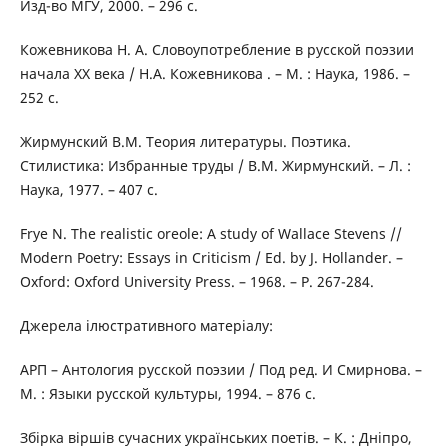
Изд-во МГУ, 2000. – 296 с.
Кожевникова Н. А. Словоупотребление в русской поэзии
начала ХХ века / Н.А. Кожевникова . – М. : Наука, 1986. –
252 с.
Жирмунский В.М. Теория литературы. Поэтика.
Стилистика: Избранные труды / В.М. Жирмунский. – Л. :
Наука, 1977. – 407 с.
Frye N. The realistic oreole: A study of Wallace Stevens //
Modern Poetry: Essays in Criticism / Ed. by J. Hollander. –
Oxford: Oxford University Press. – 1968. – P. 267-284.
Джерела ілюстративного матеріалу:
АРП – Антология русской поэзии / Под ред. И Смирнова. –
М. : Языки русской культуры, 1994. – 876 с.
Збірка віршів сучасних українських поетів. – К. : Дніпро,