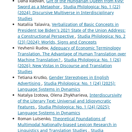
Dana Radvan,
Gift of the Hungarian Queen from Kyiv:
Sword as a Metaphor
,
Studia Philologica: No. 1 (22)
(2024): Discursive Multiverse in Interdisciplinary
Studies
Nataliia Talavira,
Verbalization of Basic Concepts in
President Joe Biden’s 2021 State of the Union Address:
a Constructional Perspective
,
Studia Philologica: No. 2
(23) (2024): Worlds, Signs and Concepts
Yevhenii Rudov,
Adequacy of Economic Terminology
Translation. The Advantage of Human Translation over
Machine Translation?
,
Studia Philologica: No. 1 (26)
(2026): New Vistas in Discourse and Translation
Studies
Tetiana Krutko,
Gender Stereotypes in English
Advertising
,
Studia Philologica: No. 1 (24) (2025):
Language Systems in Dynamics
Natalya Izotova, Olena Zhykharieva,
Interdiscursivity
of the Literary Text: Universal and Idiosyncratic
Features
,
Studia Philologica: No. 1 (24) (2025):
Language Systems in Dynamics
Roman Lutsenko,
Theoretical Foundations of
Multimodal Nationally-biased Lexicon Research in
Linguistics and Translation Studies
,
Studia