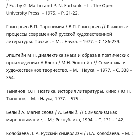
/ Ed. by G. Martin and P. N. Furbank. – L.: The Open
University Press. – 1975. – P. 21-22.
Григорьев В.П. Паронимия / В.П. Григорьев // Языковые
процессы современной русской художественной
литературы: Поэзия. – М. : Наука. – 1977. – С.186-239.
Эпштейн М.Н. Диалектика знака и образа в поэтических
произведениях А.Блока / М.Н. Эпштейн // Семиотика и
художественное творчество. – М. : Наука. – 1977. – С. 338 –
354.
Тынянов Ю.Н. Поэтика. История литературы. Кино / Ю.Н.
Тынянов. – М. : Наука, 1977. – 575 с.
Белый А. Магия слова / А. Белый. // Символизм как
миропонимание. – М.: Республика, 1994. – С. 131 – 142.
Колобаева Л. А. Русский символизм / Л.А. Колобаева. – М. :