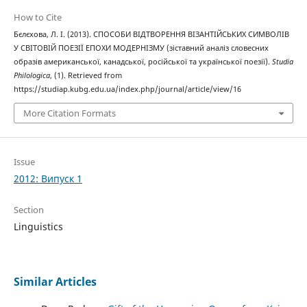
How to Cite
Бєлєхова, Л. І. (2013). СПОСОБИ ВІДТВОРЕННЯ ВІЗАНТІЙСЬКИХ СИМВОЛІВ
У СВІТОВІЙ ПОЕЗІЇ ЕПОХИ МОДЕРНІЗМУ (зіставний аналіз словесних
образів американської, канадської, російської та української поезії).
Studia
Philologica
, (1). Retrieved from
https://studiap.kubg.edu.ua/index.php/journal/article/view/16
More Citation Formats
Issue
2012: Випуск 1
Section
Linguistics
Similar Articles