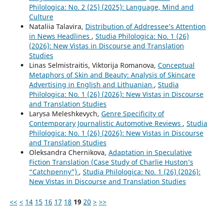
Philologica: No. 2 (25) (2025): Language, Mind and
Culture
Nataliia Talavira,
Distribution of Addressee’s Attention
in News Headlines
,
Studia Philologica: No. 1 (26)
(2026): New Vistas in Discourse and Translation
Studies
Linas Selmistraitis, Viktorija Romanova,
Conceptual
Metaphors of Skin and Beauty: Analysis of Skincare
Advertising in English and Lithuanian
,
Studia
Philologica: No. 1 (26) (2026): New Vistas in Discourse
and Translation Studies
Larysa Meleshkevych,
Genre Specificity of
Contemporary Journalistic Automotive Reviews
,
Studia
Philologica: No. 1 (26) (2026): New Vistas in Discourse
and Translation Studies
Oleksandra Chernikova,
Adaptation in Speculative
Fiction Translation (Case Study of Charlie Huston’s
“Catchpenny”)
,
Studia Philologica: No. 1 (26) (2026):
New Vistas in Discourse and Translation Studies
<<
<
14
15
16
17
18
19
20
>
>>