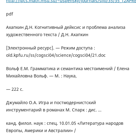
http://lpcs.math.msu.su/~uspensky/journals/siio/35/35_12APR
pdf
Ахапкин Д.Н. Когнитивный дейксис и проблема анализа
художественного текста / Д.Н. Ахапкин
[Электронный ресурс]. — Режим доступа :
old.kpfu.ru/ss/cogsci04/science/cogsci04/21.doc
Вольф Е.М. Грамматика и семантика местоимений / Елена
Михайловна Вольф. — М. : Наука,
— 222 с.
Джумайло О.А. Игра и постмодернистский
инструментарий в романах М. Спарк : дис. …
канд. филол. наук : спец. 10.01.05 «Литература народов
Европы, Америки и Австралии» /