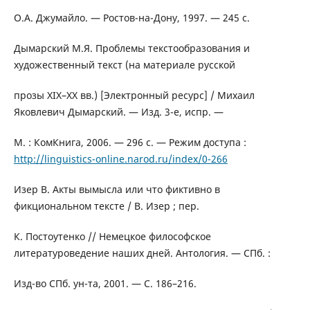
О.А. Джумайло. — Ростов-на-Дону, 1997. — 245 с.
Дымарский М.Я. Проблемы текстообразования и
художественный текст (на материале русской
прозы XIX–XX вв.) [Электронный ресурс] / Михаил
Яковлевич Дымарский. — Изд. 3-е, испр. —
М. : КомКнига, 2006. — 296 с. — Режим доступа :
http://linguistics-online.narod.ru/index/0-266
Изер В. Акты вымысла или что фиктивно в
фикциональном тексте / В. Изер ; пер.
К. Постоутенко // Немецкое философское
литературоведение наших дней. Антология. — СПб. :
Изд-во СПб. ун-та, 2001. — С. 186–216.