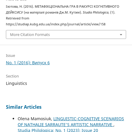
Ізотова, Н. (2016). МЕТАФІКЦІОНАЛЬНА ГРА В РАКУРСІ КОГНІТИВНОГО
ДЕЙКСИСУ (на матеріалі романів Дж.М. Кутзее).
Studia Philologica
, (1).
Retrieved from
https://studiap.kubg.edu.ua/index.php/journal/article/view/158
More Citation Formats
Issue
No. 1 (2016): Випуск 6
Section
Linguistics
Similar Articles
Olena Mamosiuk,
LINGUISTIC-COGNITIVE SCENARIOS
OF NATHALIE SARRAUTE'S ARTISTIC NARRATIVE
,
Studia Philologica: No. 1 (2023): Issue 20