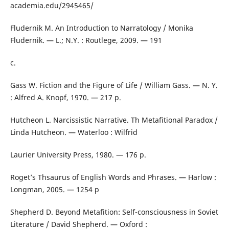
academia.edu/2945465/
Fludernik M. An Introduction to Narratology / Monika
Fludernik. — L.; N.Y. : Routlege, 2009. — 191
c.
Gass W. Fiction and the Figure of Life / William Gass. — N. Y.
: Alfred A. Knopf, 1970. — 217 p.
Hutcheon L. Narcissistic Narrative. Th Metafitional Paradox /
Linda Hutcheon. — Waterloo : Wilfrid
Laurier University Press, 1980. — 176 p.
Roget’s Thsaurus of English Words and Phrases. — Harlow :
Longman, 2005. — 1254 p
Shepherd D. Beyond Metafition: Self-consciousness in Soviet
Literature / David Shepherd. — Oxford :