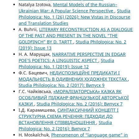
Natalya Izotova,
Mental Models of the Russian–
Ukrainian War: A Popular Science Perspective
,
Studia
Philologica: No. 1 (26) (2026): New Vistas in Discourse
and Translation Studies
A. Buhrii,
LITERARY RECONSTRUCTION AS A DIALOGUE
OF THE PAST AND PRESENT IN THE NOVEL “THE
GOLDFINCH” BY D. TARTT
,
Studia Philologica: No. 2
(2019): Issue 13
Н. А. Марущак,
NARRATIVE PERSPECTIVE IN EDGAR
POЕ’S POETICS: A LINGUISTIC ASPECT
,
Studia
Philologica: No. 1 (2019): Issue 12
Ф.С. Бацевич,
НЕДИСПОЗИЦІЙНІ ПРЕДИКАТИ І
МОДАЛЬНІСТЬ В ОДИВНЕНИХ ХУДОЖНІХ ТЕКСТАХ
,
Studia Philologica: No. 2 (2017): Випуск 9
Г.С. Чайківська,
«МОРАЛІЗАТОРСЬКА» КАЗКА ЯК
ОСОБЛИВИЙ ПІДЖАНР ФРАНЦУЗЬКОЇ АВТОРСЬКОЇ
КАЗКИ
,
Studia Philologica: No. 2 (2016): Випуск 7
І.Д. Карамишева,
СИНТАКСИЧНИЙ КОНЦЕПТ І
СТРУКТУРНА СХЕМА РЕЧЕННЯ: ПІДХОДИ ДО
ВСТАНОВЛЕННЯ СПІВВІДНОШЕННЯ
,
Studia
Philologica: No. 2 (2016): Випуск 7
H. Moskalchuk,
Phenomenon of “language game” in