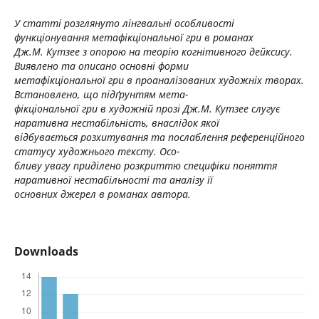
У статті розглянуто лінгвальні особливості
функціонування метафікціональної гри в романах
Дж.М. Кутзее з опорою на теорію когнітивного дейксису.
Виявлено та описано основні форми
метафікціональної гри в проаналізованих художніх творах.
Встановлено, що підґрунтям мета-
фікціональної гри в художній прозі Дж.М. Кутзее слугує
наративна нестабільність, внаслідок якої
відбувається розхитування та послаблення референційного
статусу художнього тексту. Осо-
бливу увагу приділено розкриттю специфіки поняття
наративної нестабільності та аналізу її
основних джерел в романах автора.
Downloads