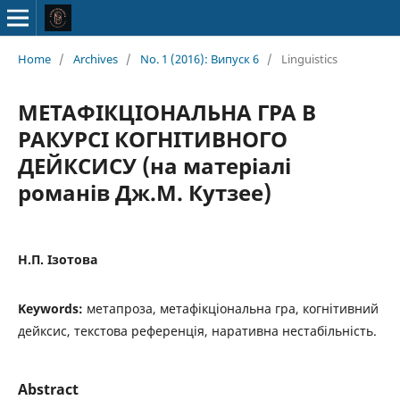
Home
/
Archives
/
No. 1 (2016): Випуск 6
/
Linguistics
МЕТАФІКЦІОНАЛЬНА ГРА В
РАКУРСІ КОГНІТИВНОГО
ДЕЙКСИСУ (на матеріалі
романів Дж.М. Кутзее)
Н.П. Ізотова
Keywords:
метапроза, метафікціональна гра, когнітивний
дейксис, текстова референція, наративна нестабільність.
Abstract