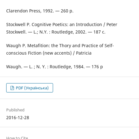
Clarendon Press, 1992. — 260 p.
Stockwell P. Cognitive Poetics: an Introduction / Peter
Stockwell. — L.; N.Y. : Routledge, 2002. — 187 с.
Waugh P. Metafition: the Thory and Practice of Self-
conscious Fiction (new accents) / Patricia
Waugh. — L. ; N. Y. : Routledge, 1984. — 176 p
PDF (Українська)
Published
2016-12-28
How to Cite