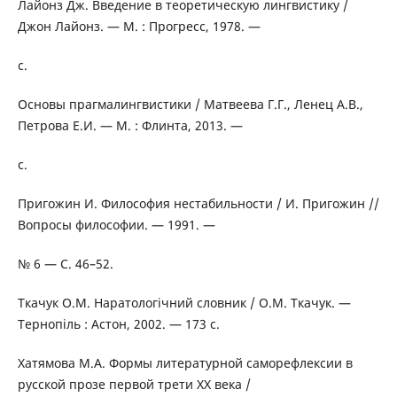
Лайонз Дж. Введение в теоретическую лингвистику /
Джон Лайонз. — М. : Прогресс, 1978. —
с.
Основы прагмалингвистики / Матвеева Г.Г., Ленец А.В.,
Петрова Е.И. — М. : Флинта, 2013. —
с.
Пригожин И. Философия нестабильности / И. Пригожин //
Вопросы философии. — 1991. —
№ 6 — С. 46–52.
Ткачук О.М. Наратологічний словник / О.М. Ткачук. —
Тернопіль : Астон, 2002. — 173 с.
Хатямова М.А. Формы литературной саморефлексии в
русской прозе первой трети ХХ века /