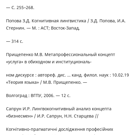
— С. 255–268.
Попова З.Д. Когнитивная лингвистика / З.Д. Попова, И.А.
Стернин. — М. : АСТ; Восток-Запад,
— 314 с.
Прищепенко М.В. Метапрофессиональный концепт
«услуга» в обиходном и институциональ-
ном дискурсе : автореф. дис. … канд. филол. наук : 10.02.19
«Теория языка» / М.В. Прищепенко. —
Волгоград : ВГПУ, 2006. — 12 с.
Сапрун И.Р. Лингвокогнитивный анализ концепта
«бизнесмен» / И.Р. Сапрун, Н.Н. Старцева //
Когнітивно-прагматичні дослідження професійних