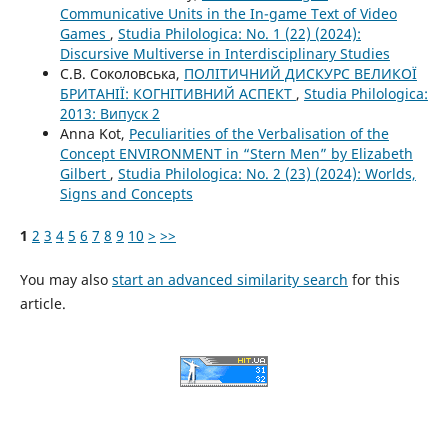
Communicative Units in the In-game Text of Video
Games
,
Studia Philologica: No. 1 (22) (2024):
Discursive Multiverse in Interdisciplinary Studies
С.В. Соколовська,
ПОЛІТИЧНИЙ ДИСКУРС ВЕЛИКОЇ
БРИТАНІЇ: КОГНІТИВНИЙ АСПЕКТ
,
Studia Philologica:
2013: Випуск 2
Anna Kot,
Peculiarities of the Verbalisation of the
Concept ENVIRONMENT in “Stern Men” by Elizabeth
Gilbert
,
Studia Philologica: No. 2 (23) (2024): Worlds,
Signs and Concepts
1
2
3
4
5
6
7
8
9
10
>
>>
You may also
start an advanced similarity search
for this
article.