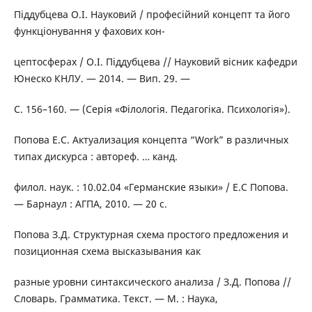
Піддубцева О.І. Науковий / професійний концепт та його
функціонування у фахових кон-
цептосферах / О.І. Піддубцева // Науковий вісник кафедри
Юнеско КНЛУ. — 2014. — Вип. 29. —
С. 156–160. — (Серія «Філологія. Педагогіка. Психологія»).
Попова Е.С. Актуализация концепта “Work” в различных
типах дискурса : автореф. … канд.
филол. наук. : 10.02.04 «Германские языки» / Е.С Попова.
— Барнаул : АГПА, 2010. — 20 с.
Попова З.Д. Структурная схема простого предложения и
позиционная схема высказывания как
разные уровни синтаксического анализа / З.Д. Попова //
Словарь. Грамматика. Текст. — М. : Наука,