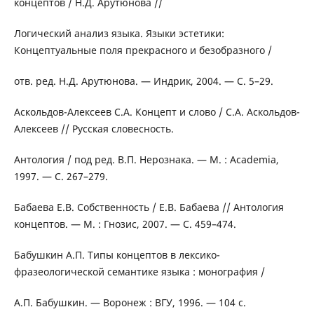
концептов / Н.Д. Арутюнова //
Логический анализ языка. Языки эстетики:
Концептуальные поля прекрасного и безобразного /
отв. ред. Н.Д. Арутюнова. — Индрик, 2004. — С. 5–29.
Аскольдов-Алексеев С.А. Концепт и слово / С.А. Аскольдов-
Алексеев // Русская словесность.
Антология / под ред. В.П. Нерознака. — М. : Academia,
1997. — С. 267–279.
Бабаева Е.В. Собственность / Е.В. Бабаева // Антология
концептов. — М. : Гнозис, 2007. — С. 459–474.
Бабушкин А.П. Типы концептов в лексико-
фразеологической семантике языка : монография /
А.П. Бабушкин. — Воронеж : ВГУ, 1996. — 104 с.