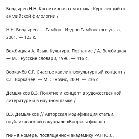
Болдырев Н.Н. Когнитивная семантика: Курс лекций по
английской филологии /
Н.Н. Болдырев. — Тамбов : Изд-во Тамбовского ун-та,
2001. — 123 с.
Вежбицкая А. Язык. Культура. Познание / А. Вежбицкая.
— М. : Русские словари, 1996. — 416 с.
Воркачёв С.Г. Счастье как лингвокультурный концепт /
С.Г. Воркачёв. — М. : Гнозис, 2004. — 236 с.
Демьянков В.З. Понятие и концепт в художественной
литературе и в научном языке /
В.З. Демьянков // Авторская модификация статьи,
опубликованной в журнале «Вопросы филоло-
гии» в номере, посвященном академику РАН Ю.С.