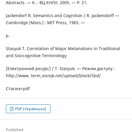
Abstracts. — К. : ВЦ КНЛУ, 2005. — P. 21.
Jackendorf R. Semantics and Cognition / R. Jackendorff —
Cambridge (Mass.) : MIT Press, 1983. —
p.
Stasyuk T. Correlation of Major Metanotions in Traditional
and Socicognitive Terminology
[Електронний ресурс] / T. Stasyuk. — Режим доступу :
http://www. term_visnyk.net/upload/block/5bd/
Стасюк+pdf
PDF (Українська)
Published