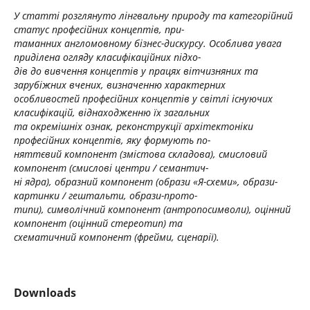
У статті розглянуто лінгвальну природу та категорійний
статус професійних концептів, при-
таманних англомовному бізнес-дискурсу. Особлива увага
приділена огляду класифікаційних підхо-
дів до вивчення концептів у працях вітчизняних та
зарубіжних вчених, визначенню характерних
особливостей професійних концептів у світлі існуючих
класифікацій, віднаходженню їх загальних
та окремішніх ознак, реконструкції архітектоніки
професійних концептів, яку формують по-
няттєвий компонент (змістова складова), смисловий
компонент (смислові центри / семантич-
ні ядра), образний компонент (образи «Я-схеми», образи-
картинки / гештальти, образи-прото-
типи), символічний компонент (антропосимволи), оцінний
компонент (оцінний стереотип) та
схематичний компонент (фрейми, сценарії).
Downloads