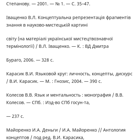
Степанову. — 2001. — № 1. — С. 35–47.
Іващенко В.Л. Концептуальна репрезентація фрагментів
знання в науково-мистецькій картині
світу (на матеріалі української мистецтвознавчої
термінології) / В.Л. Іващенко. — К. : ВД Дмитра
Бураго, 2006. — 328 с.
Карасик В.И. Языковой круг: личность, концепты, дискурс
/ В.И. Карасик. — М. : Гнозис, 2004. — 390 c.
Колесов В.В. Язык и ментальность : монография / В.В.
Колесов. — СПб. : Изд-во СПб госун-та,
— 237 с.
Майоренко И.А. Деньги / И.А. Майоренко // Антология
концептов / под ред. В.И. Карасика,