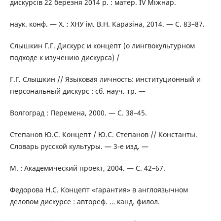
дискурсів 22 березня 2014 р. : матер. ІV Міжнар.
наук. конф. — Х. : ХНУ ім. В.Н. Каразіна, 2014. — С. 83–87.
Слышкин Г.Г. Дискурс и концепт (о лингвокультурном
подходе к изучению дискурса) /
Г.Г. Слышкин // Языковая личность: институционный и
персональный дискурс : сб. науч. тр. —
Волгоград : Перемена, 2000. — С. 38–45.
Степанов Ю.С. Концепт / Ю.С. Степанов // Константы.
Словарь русской культуры. — 3-е изд. —
М. : Академический проект, 2004. — С. 42–67.
Федорова Н.С. Концепт «гарантия» в англоязычном
деловом дискурсе : автореф. … канд. филол.