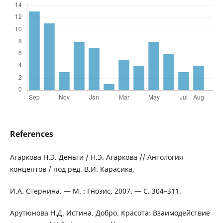
References
Агаркова Н.Э. Деньги / Н.Э. Агаркова // Антология
концептов / под ред. В.И. Карасика,
И.А. Стернина. — М. : Гнозис, 2007. — С. 304–311.
Арутюнова Н.Д. Истина. Добро. Красота: Взаимодействие