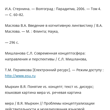
И.А. Стернина. — Волгоград : Парадигма, 2006. — Том 4.
— С. 60–82.
Маслова В.А. Введение в когнитивную лингвистику / В.А.
Маслова. — М. : Флинта; Наука,
— 296 с.
Мишланова С.Л. Современная концептосфера:
направления и перспективы / С.Л. Мишланова,
Т.М. Пермякова [Електронний ресурс]. — Режим доступу :
http://www.psu.ru
Мыркин В.Я. Понятие vs. концепт; текст vs. дискурс;
языковая картина мира vs. речевая картина
мира / В.Я. Мыркин // Проблемы концептуализации
действительности и моделирования языковой