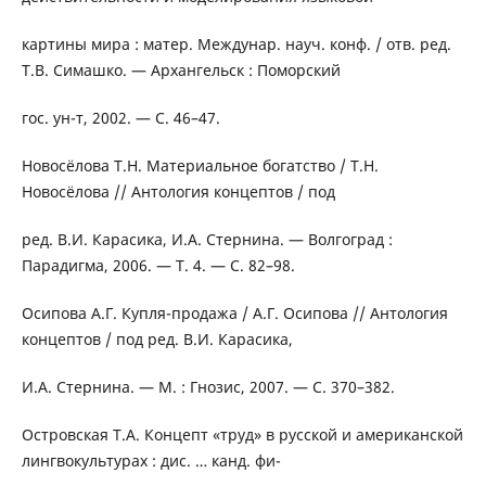
картины мира : матер. Междунар. науч. конф. / отв. ред.
Т.В. Симашко. — Архангельск : Поморский
гос. ун-т, 2002. — С. 46–47.
Новосёлова Т.Н. Материальное богатство / Т.Н.
Новосёлова // Антология концептов / под
ред. В.И. Карасика, И.А. Стернина. — Волгоград :
Парадигма, 2006. — Т. 4. — С. 82–98.
Осипова А.Г. Купля-продажа / А.Г. Осипова // Антология
концептов / под ред. В.И. Карасика,
И.А. Стернина. — М. : Гнозис, 2007. — С. 370–382.
Островская Т.А. Концепт «труд» в русской и американской
лингвокультурах : дис. … канд. фи-