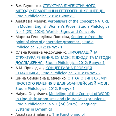
В.А. Глущенко,
СТРУКТУРА ЛІНГВІСТИЧНОГО
МЕТОДУ: ГОМОГЕННІ Й ГЕТЕРОГЕННІ КОНЦЕПЦІЇ
,
Studia Philologica: 2014: Випуск 3
Anastasia Melnyk,
Verbalisers of the Concept NATURE
in Modern English Women’s Prose
,
Studia Philologica:
No. 2 (23) (2024): Worlds, Signs and Concepts
Марина Геннадіївна Плоткіна,
Sentence from the
point of view of generative grammar
,
Studia
Philologica: 2012: Випуск 1
Олена Юріївна Андрушенко,
ІНФОРМАЦІЙНА
СТРУКТУРА РЕЧЕННЯ: СУЧАСНІ ПІДХОДИ ТА МЕТОДИ
ДОСЛІДЖЕННЯ
,
Studia Philologica: 2012: Випуск 1
А.М. Приходько,
КОНЦЕПТИВНА ПРОЕКЦІЯ
СЕМАНТИКИ
,
Studia Philologica: 2013: Випуск 2
Ірина Семенівна Шевченко,
ОНТОЛОГІЧНІ СХЕМИ
ПРОСТОГО РЕЧЕННЯ В ДАВНЬОАНГЛІЙСЬКІЙ МОВІ
,
Studia Philologica: 2012: Випуск 1
Halyna Odyntsova,
Modelling of the Concept of WORD
in Linguistic Aphorisms and Figurative Expressions
,
Studia Philologica: No. 1 (24) (2025): Language
Systems in Dynamics
Anastasia Shalamay,
The Functioning of