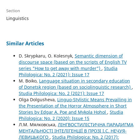
Section
Linguistics
Similar Articles
D. Skrypkaru, O. Kolesnyk,
Semantic dimension of
discourse space (based on the scripts of English TV
series "How to get away with murder")
,
Studia
Philologica: No. 2 (2021): Issue 17
M. Boiko,
Language situation in secondary education
of Donetsk region (based on sociolinguistic research)
,
Studia Philologica: No. 2 (2021): Issue 17
Olga Dolgusheva,
Linguo-Stylistic Means Prevailing in
the Presentation of the Horror Atmosphere in Short
Stories by Edgar A. Poe and Mykola Hohol
,
Studia
Philologica: No. 2 (2020): Issue 15
Л.М. Мялковська,
ЛІНГВОСТИЛІСТИЧНА ПАРАДИГМА
МЕНТАЛЬНОСТІ ІНТЕЛІГЕНЦІЇ В ПРОЗІ І.С. НЕЧУЯ-
ЛЕВИЦЬКОГО
,
Studia Philologica: No. 2 (2017):