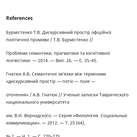
References
Бурмістенко Т.В. Дискурсивний простір офіційної
політичної промови / Т.В. Бурмістенко //
Проблеми семантики, прагматики та когнітивної
лінгвістики. — 2014. — Вип. 26. — С. 35–45.
Гнатюк А.В. Семантичні зв’язки між термінами
«дискурсивний простір — потік — поле —
оточення» / А.В. Гнатюк // Ученые записки Таврического
национального университета
им. В.И. Вернадского. — Серия «Филология. Социальные
коммуникации». — 2012. — Т. 25 (64),
№ 1. — Ч. 1. — С. 270–275.