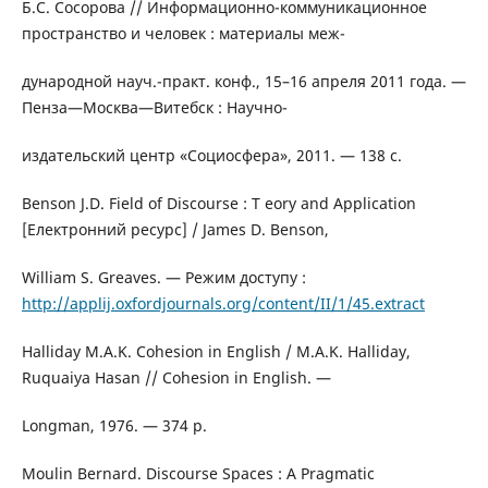
Б.С. Сосорова // Информационно-коммуникационное
пространство и человек : материалы меж-
дународной науч.-практ. конф., 15–16 апреля 2011 года. —
Пенза—Москва—Витебск : Научно-
издательский центр «Социосфера», 2011. — 138 с.
Benson J.D. Field of Discourse : T eory and Application
[Електронний ресурс] / James D. Benson,
William S. Greaves. — Режим доступу :
http://applij.oxfordjournals.org/content/II/1/45.extract
Halliday M.A.K. Cohesion in English / M.A.K. Halliday,
Ruquaiya Hasan // Cohesion in English. —
Longman, 1976. — 374 p.
Moulin Bernard. Discourse Spaces : A Pragmatic