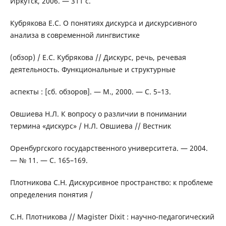
Иркутск, 2006. — 311 с.
Кубрякова Е.С. О понятиях дискурса и дискурсивного
анализа в современной лингвистике
(обзор) / Е.С. Кубрякова // Дискурс, речь, речевая
деятельность. Функциональные и структурные
аспекты : [сб. обзоров]. — М., 2000. — С. 5–13.
Овшиева Н.Л. К вопросу о различии в понимании
термина «дискурс» / Н.Л. Овшиева // Вестник
Оренбургского государственного университета. — 2004.
— № 11. — С. 165–169.
Плотникова С.Н. Дискурсивное пространство: к проблеме
определения понятия /
С.Н. Плотникова // Magister Dixit : научно-педагогический