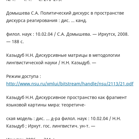
Домышева С.А. Политический дискурс в пространстве
дискурса реагирования : дис. … канд.
филол. наук : 10.02.04 / С.А. Домышева. — Иркутск, 2008.
— 188 с.
Казыдуб Н.Н. Дискурсивные матрицы в методологии
лингвистической науки / Н.Н. Казыдуб. —
Режим доступа :
http://www.nsu.ru/xmlui/bitstream/handle/nsu/2113/21.pdf
Казыдуб Н.Н. Дискурсивное пространство как фрагмент
языковой картины мира: теоретиче-
ская модель : дис. ... д-ра филол. наук : 10.02.04 / Н.Н.
Казыдуб ; Иркут. гос. лингвистич. ун-т. —