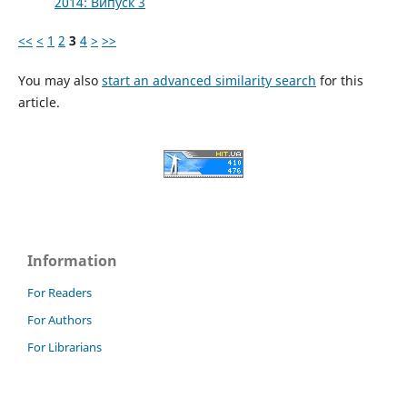
2014: Випуск 3
<<
<
1
2
3
4
>
>>
You may also
start an advanced similarity search
for this
article.
Information
For Readers
For Authors
For Librarians