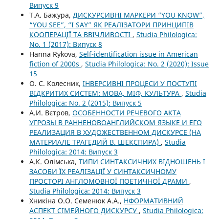
Випуск 9
Т.А. Бажура,
ДИСКУРСИВНІ МАРКЕРИ “YOU KNOW”,
“YOU SEE”, “I SAY” ЯК РЕАЛІЗАТОРИ ПРИНЦИПІВ
КООПЕРАЦІЇ ТА ВВІЧЛИВОСТІ
,
Studia Philologica:
No. 1 (2017): Випуск 8
Hanna Rykova,
Self-identification issue in American
fiction of 2000s
,
Studia Philologica: No. 2 (2020): Issue
15
О. С. Колесник,
ІНВЕРСИВНІ ПРОЦЕСИ У ПОСТУПІ
ВІДКРИТИХ СИСТЕМ: МОВА, МІФ, КУЛЬТУРА
,
Studia
Philologica: No. 2 (2015): Випуск 5
А.И. Вєтров,
ОСОБЕННОСТИ РЕЧЕВОГО АКТА
УГРОЗЫ В РАННЕНОВОАНГЛИЙСКОМ ЯЗЫКЕ И ЕГО
РЕАЛИЗАЦИЯ В ХУДОЖЕСТВЕННОМ ДИСКУРСЕ (НА
МАТЕРИАЛЕ ТРАГЕДИЙ В. ШЕКСПИРА)
,
Studia
Philologica: 2014: Випуск 3
А.К. Олімська,
ТИПИ СИНТАКСИЧНИХ ВІДНОШЕНЬ І
ЗАСОБИ ЇХ РЕАЛІЗАЦІЇ У СИНТАКСИЧНОМУ
ПРОСТОРІ АНГЛОМОВНОЇ ПОЕТИЧНОЇ ДРАМИ
,
Studia Philologica: 2014: Випуск 3
Хникіна О.О. Семенюк А.А.,
НФОРМАТИВНИЙ
АСПЕКТ СІМЕЙНОГО ДИСКУРСУ
,
Studia Philologica: