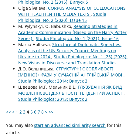
Philologica: No. 2 (2015): Випуск 5
Olga Sivaieva,
CORPUS ANALYSIS OF COLLOCATIONS
WITH HEALTH IN THE MEDIA TEXTS
,
Studia
Philologica: No. 2 (2020): Issue 15
M. Pylynskyi, O. Babushko,
Reading Strategies in
Academic Communication (Based on the Harry Potter
Series)
,
Studia Philologica: No. 1 (2021): Issue 16
Mariia Holtseva,
Structure of Diplomatic Speeches:
Analysis of the UN Security Council Meetings on
Ukraine in 2024
,
Studia Philologica: No. 1 (26) (2026):
New Vistas in Discourse and Translation Studies
Д.О. Вольницька,
СТРУКТУРНІ ОСОБЛИВОСТІ
ІМЕННОЇ ФРАЗИ У СУЧАСНІЙ АНГЛІЙСЬКІЙ МОВІ
,
Studia Philologica: 2014: Випуск 3
Швецова М.Г. Мельник В.І.,
ГЛУЗУВАННЯ ЯК ВИД
МОВЛЕННЄВОЇ ДІЯЛЬНОСТІ: ГЕНДЕРНИЙ АСПЕКТ
,
Studia Philologica: 2013: Випуск 2
<<
<
1
2
3
4
5
6
7
8
>
>>
You may also
start an advanced similarity search
for this
article.