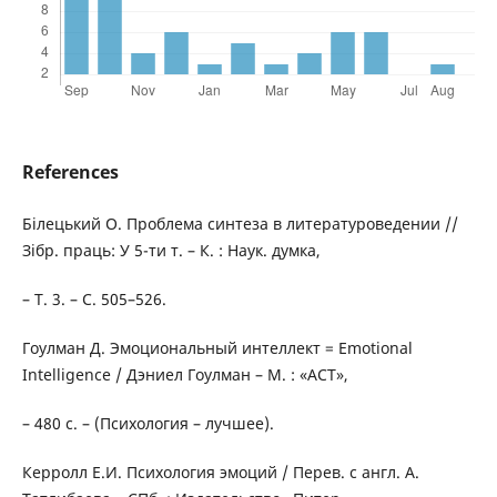
References
Білецький О. Проблема синтеза в литературоведении //
Зібр. праць: У 5-ти т. – К. : Наук. думка,
– Т. 3. – С. 505–526.
Гоулман Д. Эмоциональный интеллект = Emotional
Intelligence / Дэниел Гоулман – М. : «АСТ»,
– 480 с. – (Психология – лучшее).
Керролл Е.И. Психология эмоций / Перев. с англ. А.