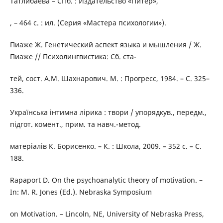
Татлибаева – СПб. : Издательство «Питер»,
, – 464 с. : ил. (Серия «Мастера психологии»).
Пиаже Ж. Генетический аспект языка и мышления / Ж.
Пиаже // Психолингвистика: Сб. ста-
тей, сост. А.М. Шахнарович. М. : Прогресс, 1984. – С. 325–
336.
Українська інтимна лірика : твори / упорядкув., передм.,
підгот. комент., прим. та навч.-метод.
матеріалів К. Борисенко. – К. : Школа, 2009. – 352 с. – С.
188.
Rapaport D. On the psychoanalytic theory of motivation. –
In: M. R. Jones (Ed.). Nebraska Symposium
on Motivation. – Lincoln, NE, University of Nebraska Press,