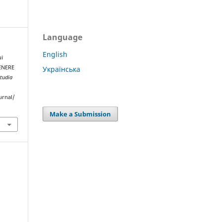
Language
English
ui
ENERE
Українська
tudia
urnal/
Make a Submission