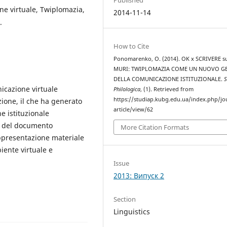
ne virtuale, Twiplomazia,
2014-11-14
.
How to Cite
Ponomarenko, O. (2014). OK x SCRIVERE s
MURI: TWIPLOMAZIA COME UN NUOVO G
DELLA COMUNICAZIONE ISTITUZIONALE.
S
nicazione virtuale
Philologica
, (1). Retrieved from
https://studiap.kubg.edu.ua/index.php/jo
ione, il che ha generato
article/view/62
 istituzionale
e del documento
More Citation Formats
appresentazione materiale
iente virtuale e
Issue
2013: Випуск 2
Section
Linguistics