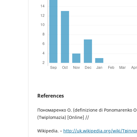
References
Пономаренко О. (definizione di Ponomarenko O.
(Twiplomazia) [Online] //
Wikipedia. –
http://uk.wikipedia.org/wiki/Твіпло