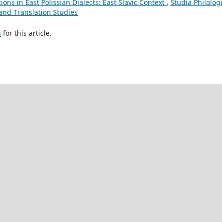
ions in East Polissian Dialects: East Slavic Context
,
Studia Philolog
 and Translation Studies
h
for this article.