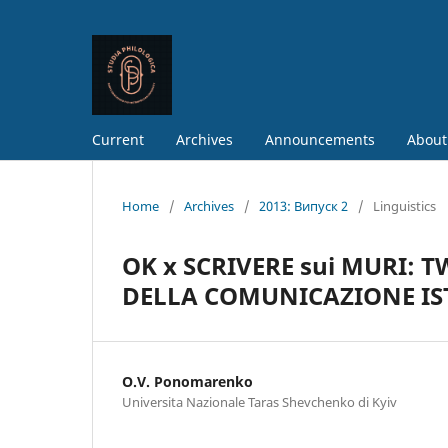
Current
Archives
Announcements
About
Home
/
Archives
/
2013: Випуск 2
/
Linguistics
OK x SCRIVERE sui MURI:
DELLA COMUNICAZIONE IS
O.V. Ponomarenko
Universita Nazionale Taras Shevchenko di Kyiv