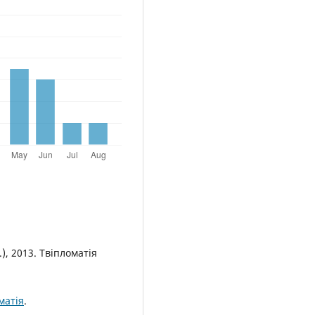
), 2013. Твіпломатія
матія
.