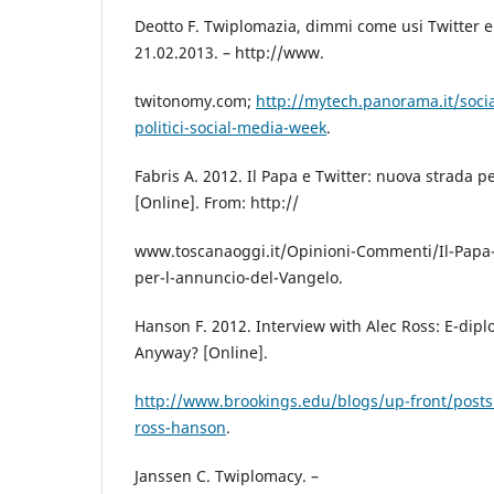
Deotto F. Twiplomazia, dimmi come usi Twitter e ti
21.02.2013. – http://www.
twitonomy.com;
http://mytech.panorama.it/socia
politici-social-media-week
.
Fabris A. 2012. Il Papa e Twitter: nuova strada p
[Online]. From: http://
www.toscanaoggi.it/Opinioni-Commenti/Il-Papa-
per-l-annuncio-del-Vangelo.
Hanson F. 2012. Interview with Aleс Ross: E-dipl
Anyway? [Online].
http://www.brookings.edu/blogs/up-front/post
ross-hanson
.
Janssen C. Twiplomacy. –