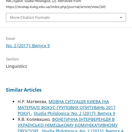
НАСЛІДКИ.
Studia Philologica
, (2). Retrieved from
https://studiap.kubg.edu.ua/index.php/journal/article/view/243
More Citation Formats
Issue
No. 2 (2017): Випуск 9
Section
Linguistics
Similar Articles
Н.Р. Матвеєва,
МОВНА СИТУАЦІЯ КИЄВА (НА
МАТЕРІАЛІ ФОКУС-ГРУПОВИХ ОПИТУВАНЬ 2017
РОКУ)
,
Studia Philologica: No. 2 (2017): Випуск 9
Я.В. Коливашко,
ФОНЕТИЧНА ІНТЕРФЕРЕНЦІЯ В
УКРАЇНСЬКО-НІМЕЦЬКОМУ КОМУНІКАТИВНОМУ
ПРОСТОРІ
,
Studia Philologica: No. 1 (2015): Випуск 4