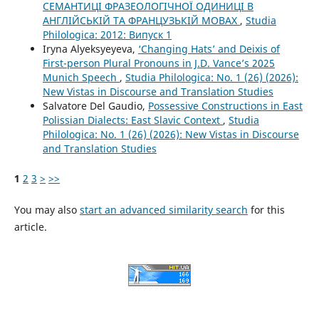
СЕМАНТИЦІ ФРАЗЕОЛОГІЧНОЇ ОДИНИЦІ В
АНГЛІЙСЬКІЙ ТА ФРАНЦУЗЬКІЙ МОВАХ
,
Studia
Philologica: 2012: Випуск 1
Iryna Alyeksyeyeva,
‘Changing Hats’ and Deixis of
First-person Plural Pronouns in J.D. Vance’s 2025
Munich Speech
,
Studia Philologica: No. 1 (26) (2026):
New Vistas in Discourse and Translation Studies
Salvatore Del Gaudio,
Possessive Constructions in East
Polissian Dialects: East Slavic Context
,
Studia
Philologica: No. 1 (26) (2026): New Vistas in Discourse
and Translation Studies
1
2
3
>
>>
You may also
start an advanced similarity search
for this
article.