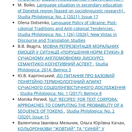
M. Boiko,
Language situation in secondary education
of Donetsk region (based on sociolinguistic research)
,
Studia Philologica: No. 2 (2021): Issue 17
Olena Dotsenko,
Language Policy of Ukraine: Post-
colonial Traditions and Anti-colonial Tendencies
,
Studia Philologica: No. 1 (26) (2026): New Vistas in
Discourse and Translation Studies
В.В. Ведута,
МОВНА РЕПРЕЗЕНТАЦІЯ МОРАЛЬНИХ
ЕМОЦІЙ У СИТУАЦІЇ «ПОРУШЕННЯ НОРМ ЕТИКИ» В
СУЧАСНОМУ АНГЛОМОВНОМУ ДИСКУРСІ:
СЕМАНТИКО-КОГНІТИВНИЙ АСПЕКТ
,
Studia
Philologica: 2014: Випуск 3
Ю.В. Карпінський,
ДО ПИТАННЯ ПРО БАЗОВИЙ
ПОНЯТІЙНО-ТЕРМІНОЛОГІЧНИЙ АПАРАТ
СУЧАСНОГО СОЦІОЛІНГВІСТИЧНОГО ДОСЛІДЖЕННЯ
,
Studia Philologica: No. 1 (2017): Випуск 8
Monika Porwoł,
NLP ‘RECIPES’ FOR TEXT CORPORA:
APPROACHES TO COMPUTING THE PROBABILITY OF A
SEQUENCE OF TOKENS
,
Studia Philologica: No. 2
(2020): Issue 15
Валентина Іванівна Мельник, Ольга Юріївна Качан,
КОЛЬОРОНАЗВИ “ЖОВТИЙ” ТА “СИНІЙ” У