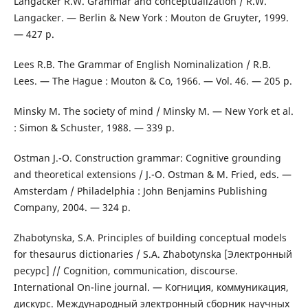
Langacker R.W. Grammar and conceptualization / R.W.
Langacker. — Berlin & New York : Mouton de Gruyter, 1999.
— 427 p.
Lees R.B. The Grammar of English Nominalization / R.B.
Lees. — The Hague : Mouton & Co, 1966. — Vol. 46. — 205 p.
Minsky M. The society of mind / Minsky M. — New York et al.
: Simon & Schuster, 1988. — 339 р.
Ostman J.-O. Construction grammar: Cognitive grounding
and theoretical extensions / J.-O. Ostman & M. Fried, eds. —
Amsterdam / Philadelphia : John Benjamins Publishing
Company, 2004. — 324 p.
Zhabotynska, S.A. Principles of building conceptual models
for thesaurus dictionaries / S.A. Zhabotynska [Электронный
ресурс] // Cognition, communication, discourse.
International On-line journal. — Когниция, коммуникация,
дискурс. Международный электронный сборник научных