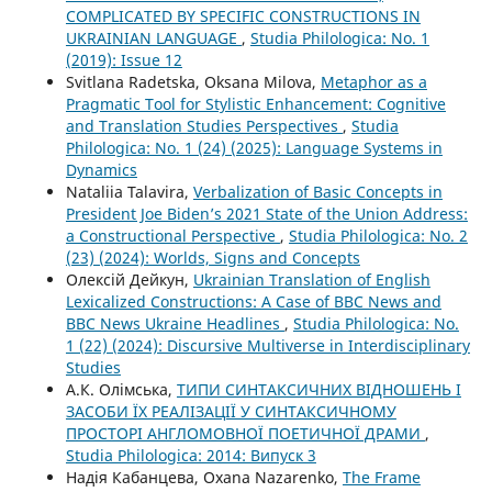
COMPLICATED BY SPECIFIC CONSTRUCTIONS IN
UKRAINIAN LANGUAGE
,
Studia Philologica: No. 1
(2019): Issue 12
Svitlana Radetska, Oksana Milova,
Metaphor as a
Pragmatic Tool for Stylistic Enhancement: Cognitive
and Translation Studies Perspectives
,
Studia
Philologica: No. 1 (24) (2025): Language Systems in
Dynamics
Nataliia Talavira,
Verbalization of Basic Concepts in
President Joe Biden’s 2021 State of the Union Address:
a Constructional Perspective
,
Studia Philologica: No. 2
(23) (2024): Worlds, Signs and Concepts
Олексій Дейкун,
Ukrainian Translation of English
Lexicalized Constructions: A Case of BBC News and
BBC News Ukraine Headlines
,
Studia Philologica: No.
1 (22) (2024): Discursive Multiverse in Interdisciplinary
Studies
А.К. Олімська,
ТИПИ СИНТАКСИЧНИХ ВІДНОШЕНЬ І
ЗАСОБИ ЇХ РЕАЛІЗАЦІЇ У СИНТАКСИЧНОМУ
ПРОСТОРІ АНГЛОМОВНОЇ ПОЕТИЧНОЇ ДРАМИ
,
Studia Philologica: 2014: Випуск 3
Надія Кабанцева, Oxana Nazarenko,
The Frame