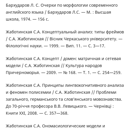
Бархударов Л. С. Очерки по морфологии современного
английского языка / Бархударов Л.С. — М. : Высшая
школа, 1974. — 156 с.
Жаботинская С.А. Концептуальный анализ: типы фреймов
/ С.А. Жаботинская // Вісник Черкаського університету. —
Філологічні науки. — 1999. — Вип. 11. — С. 3—17.
Жаботинская С.А. Концепт / домен: матричная и сетевая
модели / С.А. Жаботинская // Культура народов
Причерноморья. — 2009. — № 168. — Т. 1. — С. 254—259.
Жаботинская С.А. Принципы лингвокогнитивного анализа
и феномен полисемии / С.А. Жаботинская // Проблеми
загального, германського та слов’янського мовознавства.
До 70-річчя професора В.В. Левицького. — Чернівці :
Книги ХХІ, 2008. — С. 357—368.
Жаботинская С.А. Ономасиологические модели и