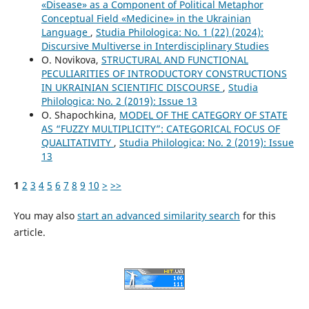
«Disease» as a Component of Political Metaphor
Conceptual Field «Medicine» in the Ukrainian
Language
,
Studia Philologica: No. 1 (22) (2024):
Discursive Multiverse in Interdisciplinary Studies
O. Novikova,
STRUCTURAL AND FUNCTIONAL
PECULIARITIES OF INTRODUCTORY CONSTRUCTIONS
IN UKRAINIAN SCIENTIFIC DISCOURSE
,
Studia
Philologica: No. 2 (2019): Issue 13
O. Shapochkina,
MODEL OF THE CATEGORY OF STATE
AS “FUZZY MULTIPLICITY”: CATEGORICAL FOCUS OF
QUALITATIVITY
,
Studia Philologica: No. 2 (2019): Issue
13
1
2
3
4
5
6
7
8
9
10
>
>>
You may also
start an advanced similarity search
for this
article.