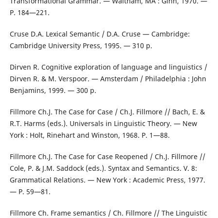
Transformational Grammar. — Waltham, MA : Ginn, 1970. —
Р. 184—221.
Cruse D.A. Lexical Semantic / D.A. Cruse — Cambridge:
Cambridge University Press, 1995. — 310 р.
Dirven R. Cognitive exploration of language and linguistics /
Dirven R. & M. Verspoor. — Amsterdam / Philadelphia : John
Benjamins, 1999. — 300 p.
Fillmore Ch.J. The Case for Case / Ch.J. Fillmore // Bach, E. &
R.T. Harms (eds.). Universals in Linguistic Theory. — New
York : Holt, Rinehart and Winston, 1968. P. 1—88.
Fillmore Ch.J. The Case for Case Reopened / Ch.J. Fillmore //
Cole, P. & J.M. Saddock (eds.). Syntax and Semantics. V. 8:
Grammatical Relations. — New York : Academic Press, 1977.
— P. 59—81.
Fillmore Ch. Frame semantics / Ch. Fillmore // The Linguistic