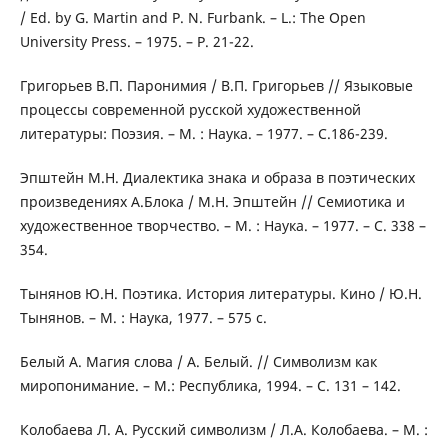
/ Ed. by G. Martin and P. N. Furbank. – L.: The Open
University Press. – 1975. – P. 21-22.
Григорьев В.П. Паронимия / В.П. Григорьев // Языковые
процессы современной русской художественной
литературы: Поэзия. – М. : Наука. – 1977. – С.186-239.
Эпштейн М.Н. Диалектика знака и образа в поэтических
произведениях А.Блока / М.Н. Эпштейн // Семиотика и
художественное творчество. – М. : Наука. – 1977. – С. 338 –
354.
Тынянов Ю.Н. Поэтика. История литературы. Кино / Ю.Н.
Тынянов. – М. : Наука, 1977. – 575 с.
Белый А. Магия слова / А. Белый. // Символизм как
миропонимание. – М.: Республика, 1994. – С. 131 – 142.
Колобаева Л. А. Русский символизм / Л.А. Колобаева. – М. :