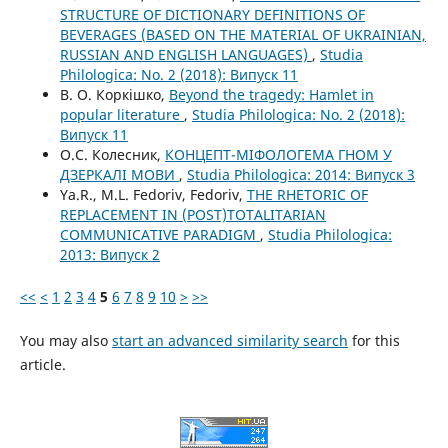
STRUCTURE OF DICTIONARY DEFINITIONS OF
BEVERAGES (BASED ON THE MATERIAL OF UKRAINIAN,
RUSSIAN AND ENGLISH LANGUAGES)
,
Studia
Philologica: No. 2 (2018): Випуск 11
В. О. Коркішко,
Beyond the tragedy: Hamlet in
popular literature
,
Studia Philologica: No. 2 (2018):
Випуск 11
О.С. Колесник,
КОНЦЕПТ-МІФОЛОГЕМА ГНОМ У
ДЗЕРКАЛІ МОВИ
,
Studia Philologica: 2014: Випуск 3
Ya.R., M.L. Fedoriv, Fedoriv,
THE RHETORIC OF
REPLACEMENT IN (POST)TOTALITARIAN
COMMUNICATIVE PARADIGM
,
Studia Philologica:
2013: Випуск 2
<<
<
1
2
3
4
5
6
7
8
9
10
>
>>
You may also
start an advanced similarity search
for this
article.