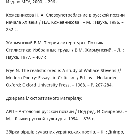
Изд-во МГУ, 2000. – 296 с.
Кожевникова Н. А. Словоупотребление в русской поэзии
начала ХХ века / Н.А. Кожевникова . – М. : Наука, 1986. –
252 с.
Жирмунский В.М. Теория литературы. Поэтика.
Стилистика: Избранные труды / В.М. Жирмунский. – Л. :
Наука, 1977. – 407 с.
Frye N. The realistic oreole: A study of Wallace Stevens //
Modern Poetry: Essays in Criticism / Ed. by J. Hollander. –
Oxford: Oxford University Press. – 1968. – P. 267-284.
Джерела ілюстративного матеріалу:
АРП – Антология русской поэзии / Под ред. И Смирнова. –
М. : Языки русской культуры, 1994. – 876 с.
Збірка віршів сучасних українських поетів. – К. : Дніпро,