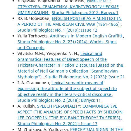
Людмила Вадимовна Гнаповская,
ИМЯ-ТЕКСТ:
СТРУКТУРА, СЕМАНТИКА, КУЛЬТУРОЛОГИЧЕСКИЕ
ИМПЛИКАЦИИ
,
Studia Philologica: 2012: Випуск 1
Ю. В. Чорнобай,
ENGLISH POSTER AS A MINITEXT IN
A PERIOD OF THE AMERICAN CIVIL WAR (1861-1865)
,
Studia Philologica: No. 1 (2019): Issue 12
Yulia Torhovets,
Antithesis in Modern English Graffiti
,
Studia Philologica: No. 2 (23) (2024): Worlds, Signs
and Concepts
Vitvitska N.M., Yesypenko N. H.,
Lexical and
Grammatical Features of Direct Speech of the
Trickster-Character in Fiction Discourse (Based on the
Material of Neil Gaiman's Collection "Scandinavian
Mythology")
,
Studia Philologica: No. 2 (2023): Issue 21
І. А. Сташкевич,
Lexical-semantic means of
expressing the attitude of the subject of speech to
objective reality in the literary-critical discourse
,
Studia Philologica: No. 2 (2018): Випуск 11
A. Kulish,
SPEECH PERSONALITY: COMMUNICATIVE
ASPECT (THE ANALYSIS OF SPEECH ACTS BY SHELDON
LEE COOPER IN “THE BIG BANG THEORY” TV SERIES)
,
Studia Philologica: No. 2 (2021): Issue 17
M. Zhuikova, A. Yodlovska,
PERCEPTUAL SIGNS IN THE