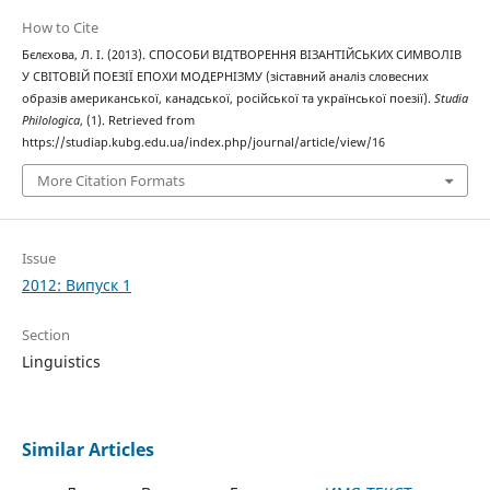
How to Cite
Бєлєхова, Л. І. (2013). СПОСОБИ ВІДТВОРЕННЯ ВІЗАНТІЙСЬКИХ СИМВОЛІВ
У СВІТОВІЙ ПОЕЗІЇ ЕПОХИ МОДЕРНІЗМУ (зіставний аналіз словесних
образів американської, канадської, російської та української поезії).
Studia
Philologica
, (1). Retrieved from
https://studiap.kubg.edu.ua/index.php/journal/article/view/16
More Citation Formats
Issue
2012: Випуск 1
Section
Linguistics
Similar Articles