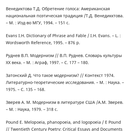
Венедиктова Т.Д. Обретение голоса: Американская
национальная поэтическая традиция /Т.Д. Венедикктова.
– М. : Изд-во МГУ, 1994. – 151 с.
Evans I.H. Dictionary of Phrase and Fable / I.H. Evans. – L. :
Wordsworth Reference, 1995. – 876 p.
Руднев В.П. Модернизм // В.П. Руднев. Словарь культуры
ХХ века. – М. : Аграф, 1997. – С. 177 – 180.
Затонский Д. Что такое модернизм? // Контекст 1974.
Литературно-теоретические исследования. – М. : Наука. –
1975. – С. 135 – 168.
Зверев А. М. Модернизм в литературе США /А.М. Зверев.
– М. : Наука, 1979. – 318 с.
Pound E. Melopoeia, phanopoeia, and logopoeia / E Pound
// Twentieth Century Poetry: Critical Essays and Documents