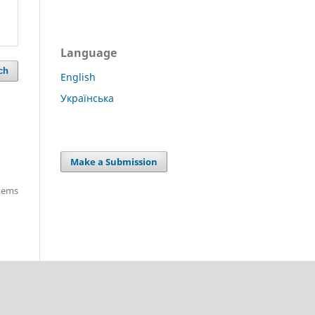
Language
ch
English
Українська
Make a Submission
items