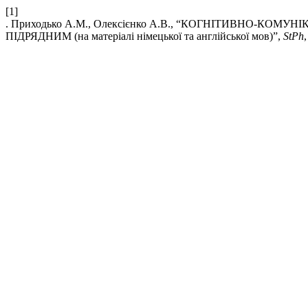
[1]
. Приходько А.М., Олексієнко А.В., “КОГНІТИВНО-К
ПІДРЯДНИМ (на матеріалі німецької та англійської мов)”,
StPh