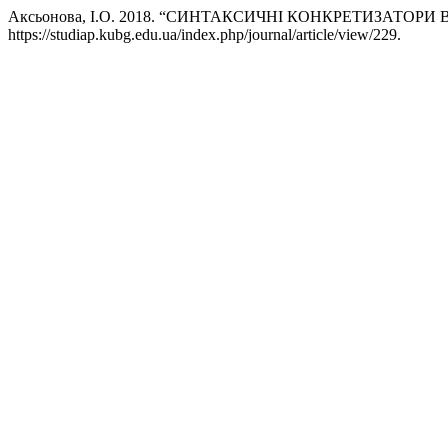
Аксьонова, І.О. 2018. “СИНТАКСИЧНІ КОНКРЕТИЗАТОР
https://studiap.kubg.edu.ua/index.php/journal/article/view/229.